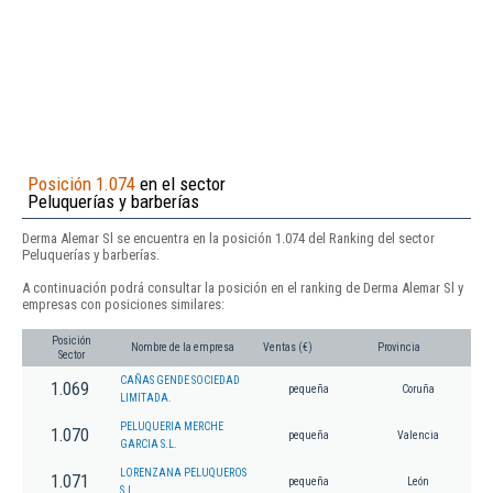
Posición 1.074
en el sector
Peluquerías y barberías
Derma Alemar Sl se encuentra en la posición 1.074 del Ranking del sector
Peluquerías y barberías.
A continuación podrá consultar la posición en el ranking de Derma Alemar Sl y
empresas con posiciones similares:
Posición
Nombre de la empresa
Ventas (€)
Provincia
Sector
CAÑAS GENDE SOCIEDAD
1.069
pequeña
Coruña
LIMITADA.
PELUQUERIA MERCHE
1.070
pequeña
Valencia
GARCIA S.L.
LORENZANA PELUQUEROS
1.071
pequeña
León
S.L.