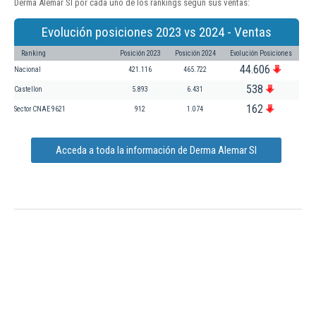
Derma Alemar Sl por cada uno de los rankings según sus ventas:
Evolución posiciones 2023 vs 2024 - Ventas
Ranking
Posición 2023
Posición 2024
Evolución Posiciones
44.606
Nacional
421.116
465.722
538
Castellon
5.893
6.431
162
Sector CNAE 9621
912
1.074
Acceda a toda la información de Derma Alemar Sl