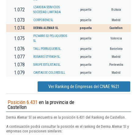
IZAROBA SERVICIOS
1.072
pequeña
Bizkaia
SOCIEDAD LIMITADA
1.073
CORPOBENE SL
pequeña
Madrid
1.074
DERMA ALEMAR SL
pequeña
Castellon
PIZARRO 32 PELUQUEROS
1.075
pequeña
Valencia
SL
1.076
TALL PERRUQUERS SL.
pequeña
Barcelona
1.077
ROSARIO STYFASH SL.
pequeña
Madrid
1.078
SIROPE ESTILISTAS SL.
pequeña
Pontevedra
1.079
CARTAS DE COLORES SLL
pequeña
Madrid
Ver Ranking de Empresas del CNAE 9621
Posición 6.431
en la provincia de
Castellon
Derma Alemar Sl se encuentra en la posición 6.431 del Ranking de Castellon.
A continuación podrá consultar la posición en el ranking de Derma Alemar Sl y
empresas con posiciones similares: