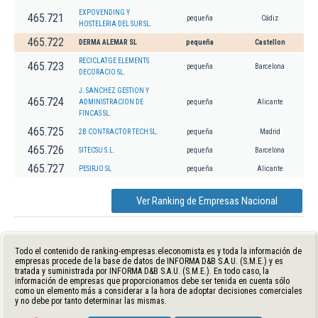
EXPOVENDING Y
465.721
pequeña
Cádiz
HOSTELERIA DEL SUR SL.
465.722
DERMA ALEMAR SL
pequeña
Castellon
RECICLATGE ELEMENTS
465.723
pequeña
Barcelona
DECORACIO SL.
J. SANCHEZ GESTION Y
465.724
ADMINISTRACION DE
pequeña
Alicante
FINCAS SL.
465.725
2B CONTRACTOR TECH SL.
pequeña
Madrid
465.726
SITECSU S.L.
pequeña
Barcelona
465.727
PESIRJO SL
pequeña
Alicante
Ver Ranking de Empresas Nacional
Todo el contenido de ranking-empresas.eleconomista.es y toda la información de
empresas procede de la base de datos de INFORMA D&B S.A.U. (S.M.E.) y es
tratada y suministrada por INFORMA D&B S.A.U. (S.M.E.). En todo caso, la
información de empresas que proporcionamos debe ser tenida en cuenta sólo
como un elemento más a considerar a la hora de adoptar decisiones comerciales
y no debe por tanto determinar las mismas.