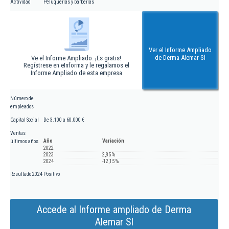
Actividad
Peluquerías y barberías
Ver el Informe Ampliado
de Derma Alemar Sl
Ve el Informe Ampliado. ¡Es gratis!
Regístrese en eInforma y le regalamos el
Informe Ampliado de esta empresa
Número de
empleados
Capital Social
De 3.100 a 60.000 €
Ventas
Año
Variación
últimos años
2022
2023
2,85 %
2024
-12,15 %
Resultado 2024
Positivo
Accede al Informe ampliado de Derma
Alemar Sl