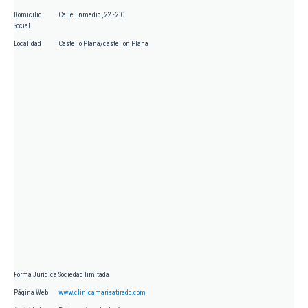
Domicilio
Calle Enmedio , 22 - 2 C
Social
Localidad
Castello Plana/castellon Plana
Forma Jurídica
Sociedad limitada
Página Web
www.clinicamarisatirado.com