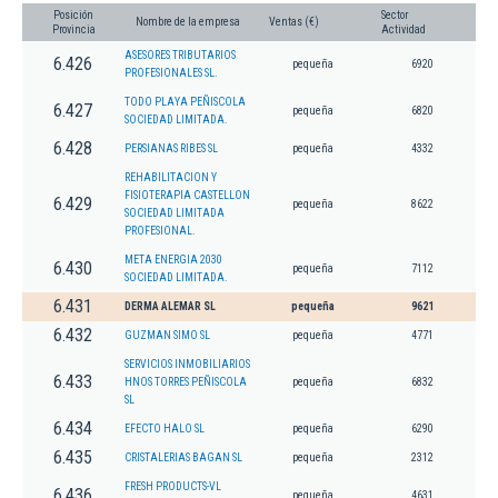
Posición
Sector
Nombre de la empresa
Ventas (€)
Provincia
Actividad
ASESORES TRIBUTARIOS
6.426
pequeña
6920
PROFESIONALES SL.
TODO PLAYA PEÑISCOLA
6.427
pequeña
6820
SOCIEDAD LIMITADA.
6.428
PERSIANAS RIBES SL
pequeña
4332
REHABILITACION Y
FISIOTERAPIA CASTELLON
6.429
pequeña
8622
SOCIEDAD LIMITADA
PROFESIONAL.
META ENERGIA 2030
6.430
pequeña
7112
SOCIEDAD LIMITADA.
6.431
DERMA ALEMAR SL
pequeña
9621
6.432
GUZMAN SIMO SL
pequeña
4771
SERVICIOS INMOBILIARIOS
6.433
HNOS TORRES PEÑISCOLA
pequeña
6832
SL
6.434
EFECTO HALO SL
pequeña
6290
6.435
CRISTALERIAS BAGAN SL
pequeña
2312
FRESH PRODUCTS-VL
6.436
pequeña
4631