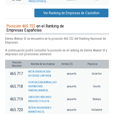
PRODUCTION SL.
Ver Ranking de Empresas de Castellon
Posición 465.722
en el Ranking de
Empresas Españolas
Derma Alemar Sl se encuentra en la posición 465.722 del Ranking Nacional de
Empresas.
A continuación podrá consultar la posición en el ranking de Derma Alemar Sl y
empresas con posiciones similares:
Posición
Nombre de la empresa
Ventas (€)
Provincia
Nacional
META ENERGIA 2030
465.717
pequeña
Castellon
SOCIEDAD LIMITADA.
GONZALEZ&CARBALLIDO
465.718
INVERSIONES
pequeña
Coruña
INMOBILIARIAS SL.
GREGORIO REDONDO
465.719
pequeña
Badajoz
SANCHEZ E HIJO SL
RETEIN INGENIERIA Y
465.720
pequeña
Valladolid
MARKETING SL