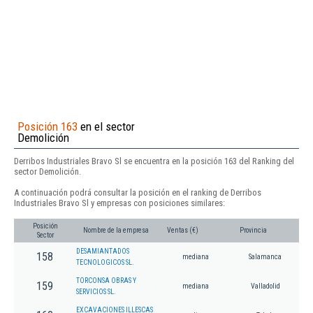
Posición 163
en el sector
Demolición
Derribos Industriales Bravo Sl se encuentra en la posición 163 del Ranking del
sector Demolición.
A continuación podrá consultar la posición en el ranking de Derribos
Industriales Bravo Sl y empresas con posiciones similares:
Posición
Nombre de la empresa
Ventas (€)
Provincia
Sector
DESAMIANTADOS
158
mediana
Salamanca
TECNOLOGICOS SL.
TORCONSA OBRAS Y
159
mediana
Valladolid
SERVICIOS SL.
EXCAVACIONES ILLESCAS