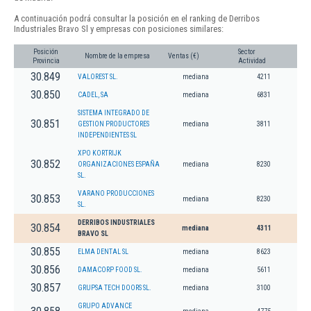
A continuación podrá consultar la posición en el ranking de Derribos
Industriales Bravo Sl y empresas con posiciones similares:
Posición
Sector
Nombre de la empresa
Ventas (€)
Provincia
Actividad
30.849
VALOREST SL.
mediana
4211
30.850
CADEL, SA
mediana
6831
SISTEMA INTEGRADO DE
30.851
GESTION PRODUCTORES
mediana
3811
INDEPENDIENTES SL
XPO KORTRIJK
30.852
ORGANIZACIONES ESPAÑA
mediana
8230
SL.
VARANO PRODUCCIONES
30.853
mediana
8230
SL.
DERRIBOS INDUSTRIALES
30.854
mediana
4311
BRAVO SL
30.855
ELMA DENTAL SL
mediana
8623
30.856
DAMACORP FOOD SL.
mediana
5611
30.857
GRUPSA TECH DOORS SL.
mediana
3100
GRUPO ADVANCE