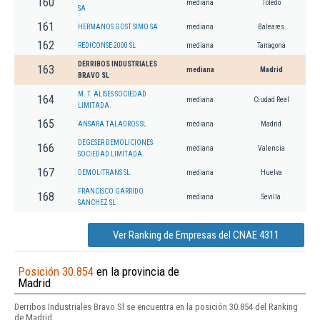
160
mediana
Toledo
SA
161
HERMANOS GOST SIMO SA
mediana
Baleares
162
REDICONSE 2000 SL
mediana
Tarragona
DERRIBOS INDUSTRIALES
163
mediana
Madrid
BRAVO SL
M. T. ALISES SOCIEDAD
164
mediana
Ciudad Real
LIMITADA.
165
ANSARA TALADROS SL
mediana
Madrid
DEGESER DEMOLICIONES
166
mediana
Valencia
SOCIEDAD LIMITADA.
167
DEMOLITRANS SL.
mediana
Huelva
FRANCISCO GARRIDO
168
mediana
Sevilla
SANCHEZ SL
Ver Ranking de Empresas del CNAE 4311
Posición 30.854
en la provincia de
Madrid
Derribos Industriales Bravo Sl se encuentra en la posición 30.854 del Ranking
de Madrid.