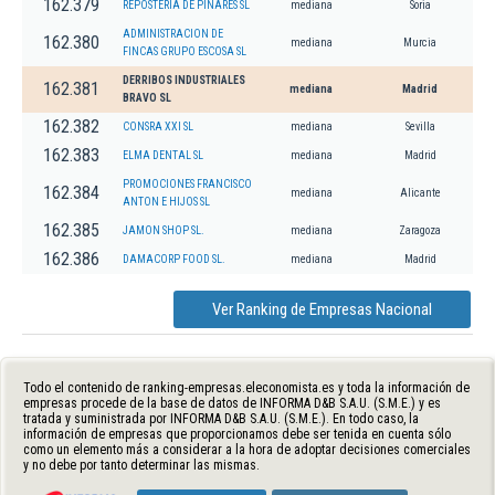
162.379
REPOSTERIA DE PINARES SL
mediana
Soria
ADMINISTRACION DE
162.380
mediana
Murcia
FINCAS GRUPO ESCOSA SL
DERRIBOS INDUSTRIALES
162.381
mediana
Madrid
BRAVO SL
162.382
CONSRA XXI SL
mediana
Sevilla
162.383
ELMA DENTAL SL
mediana
Madrid
PROMOCIONES FRANCISCO
162.384
mediana
Alicante
ANTON E HIJOS SL
162.385
JAMON SHOP SL.
mediana
Zaragoza
162.386
DAMACORP FOOD SL.
mediana
Madrid
Ver Ranking de Empresas Nacional
Todo el contenido de ranking-empresas.eleconomista.es y toda la información de
empresas procede de la base de datos de INFORMA D&B S.A.U. (S.M.E.) y es
tratada y suministrada por INFORMA D&B S.A.U. (S.M.E.). En todo caso, la
información de empresas que proporcionamos debe ser tenida en cuenta sólo
como un elemento más a considerar a la hora de adoptar decisiones comerciales
y no debe por tanto determinar las mismas.