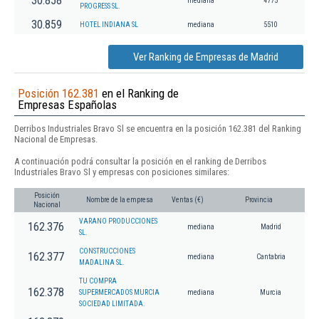
30.858
mediana
4775
PROGRESS SL.
30.859
HOTEL INDIANA SL
mediana
5510
Ver Ranking de Empresas de Madrid
Posición 162.381
en el Ranking de
Empresas Españolas
Derribos Industriales Bravo Sl se encuentra en la posición 162.381 del Ranking
Nacional de Empresas.
A continuación podrá consultar la posición en el ranking de Derribos
Industriales Bravo Sl y empresas con posiciones similares:
Posición
Nombre de la empresa
Ventas (€)
Provincia
Nacional
VARANO PRODUCCIONES
162.376
mediana
Madrid
SL.
CONSTRUCCIONES
162.377
mediana
Cantabria
MADALINA SL.
TU COMPRA
162.378
SUPERMERCADOS MURCIA
mediana
Murcia
SOCIEDAD LIMITADA.