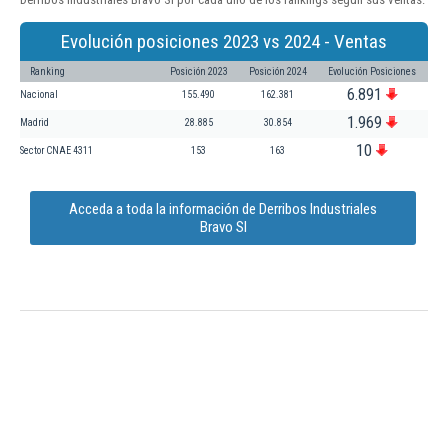
Evolución posiciones 2023 vs 2024 - Ventas
Ranking
Posición 2023
Posición 2024
Evolución Posiciones
6.891
Nacional
155.490
162.381
1.969
Madrid
28.885
30.854
10
Sector CNAE 4311
153
163
Acceda a toda la información de Derribos Industriales
Bravo Sl