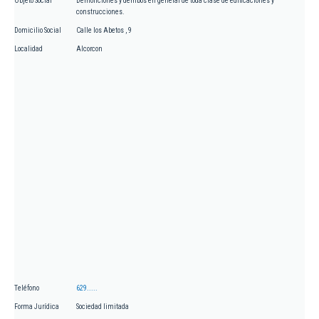
Objeto Social
Demoliciones y derribos en general de toda clase de edificaciones y
construcciones.
Domicilio Social
Calle los Abetos , 9
Localidad
Alcorcon
Teléfono
629.....
Forma Jurídica
Sociedad limitada