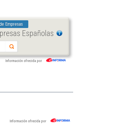
 de Empresas
mpresas Españolas
Información ofrecida por
Información ofrecida por