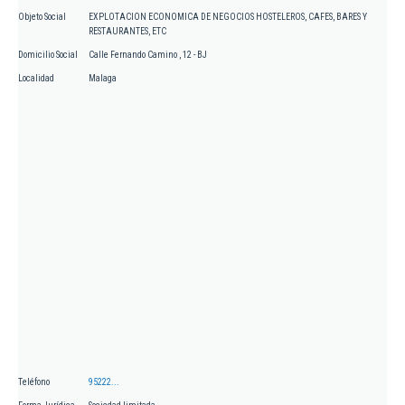
Objeto Social
EXPLOTACION ECONOMICA DE NEGOCIOS HOSTELEROS, CAFES, BARES Y
RESTAURANTES, ETC
Domicilio Social
Calle Fernando Camino , 12 - BJ
Localidad
Malaga
Teléfono
95222...