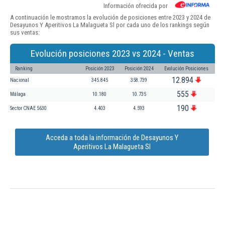
Información ofrecida por
A continuación le mostramos la evolución de posiciones entre 2023 y 2024 de
Desayunos Y Aperitivos La Malagueta Sl por cada uno de los rankings según
sus ventas:
Evolución posiciones 2023 vs 2024 - Ventas
Ranking
Posición 2023
Posición 2024
Evolución Posiciones
12.894
Nacional
345.845
358.739
555
Málaga
10.180
10.735
190
Sector CNAE 5630
4.403
4.593
Acceda a toda la información de Desayunos Y
Aperitivos La Malagueta Sl