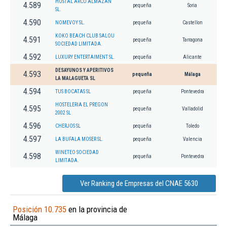
HOSTAL ARCO ALMAZAN
4.589
pequeña
Soria
SL.
4.590
NOMEVOY SL.
pequeña
Castellon
KOKO BEACH CLUB SALOU
4.591
pequeña
Tarragona
SOCIEDAD LIMITADA.
4.592
LUXURY ENTERTAIMENT SL.
pequeña
Alicante
DESAYUNOS Y APERITIVOS
4.593
pequeña
Málaga
LA MALAGUETA SL
4.594
TUS BOCATAS SL
pequeña
Pontevedra
HOSTELERIA EL PREGON
4.595
pequeña
Valladolid
2002 SL
4.596
CHERJOS SL
pequeña
Toledo
4.597
LA BUFALA MOSER SL.
pequeña
Valencia
WINETEO SOCIEDAD
4.598
pequeña
Pontevedra
LIMITADA.
Ver Ranking de Empresas del CNAE 5630
Posición 10.735
en la provincia de
Málaga