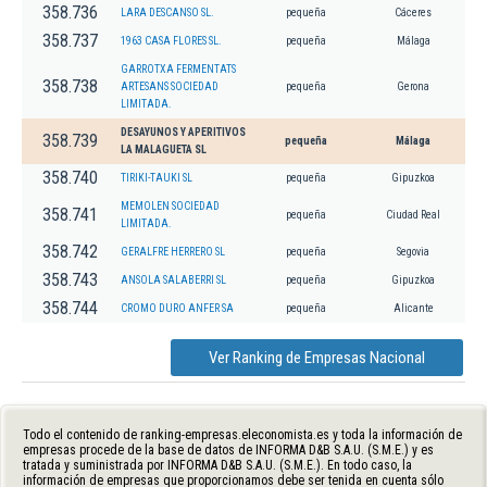
358.736
LARA DESCANSO SL.
pequeña
Cáceres
358.737
1963 CASA FLORES SL.
pequeña
Málaga
GARROTXA FERMENTATS
358.738
ARTESANS SOCIEDAD
pequeña
Gerona
LIMITADA.
DESAYUNOS Y APERITIVOS
358.739
pequeña
Málaga
LA MALAGUETA SL
358.740
TIRIKI-TAUKI SL
pequeña
Gipuzkoa
MEMOLEN SOCIEDAD
358.741
pequeña
Ciudad Real
LIMITADA.
358.742
GERALFRE HERRERO SL
pequeña
Segovia
358.743
ANSOLA SALABERRI SL
pequeña
Gipuzkoa
358.744
CROMO DURO ANFER SA
pequeña
Alicante
Ver Ranking de Empresas Nacional
Todo el contenido de ranking-empresas.eleconomista.es y toda la información de
empresas procede de la base de datos de INFORMA D&B S.A.U. (S.M.E.) y es
tratada y suministrada por INFORMA D&B S.A.U. (S.M.E.). En todo caso, la
información de empresas que proporcionamos debe ser tenida en cuenta sólo