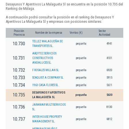
Desayunos Y Aperitivos La Malagueta Sl se encuentra en la posición 10.735 del
Ranking de Málaga.
A continuación podrá consultar la posición en el ranking de Desayunos Y
Aperitivos La Malagueta Sl y empresas con posiciones similares:
Posición
Sector
Nombre de la empresa
Ventas (€)
Provincia
Actividad
TELLEZ MALAGUEÑA DE
10.730
pequeña
4941
TRANSPORTES SL.
ARQYTEC SERVICIOS
10.731
CONSTRUCTIVOS
pequeña
4101
ANDALUCES SL.
10.732
F ROSALES MILLAN SL
pequeña
6920
10.733
SEAQUIST A COMPANY SL
pequeña
5915
10.734
1963 CASA FLORES SL.
pequeña
5611
DESAYUNOS Y APERITIVOS
10.735
pequeña
5630
LA MALAGUETA SL
JARAMAR MULTISERVICIOS
10.736
pequeña
8130
SL.
INTER HOUSE PROPERTY
10.737
pequeña
6812
MANAGEMENT SL.
HERMANOS MUÑOZ