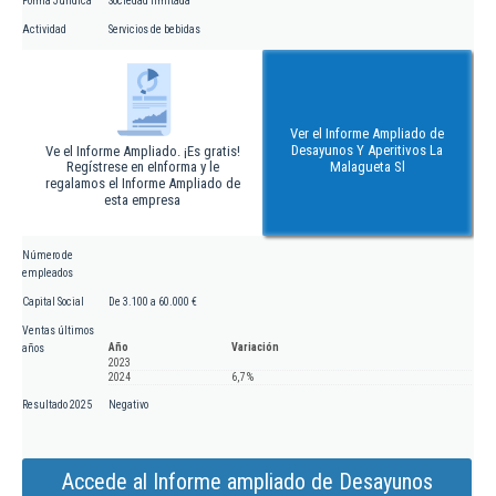
Forma Jurídica
Sociedad limitada
Actividad
Servicios de bebidas
Ver el Informe Ampliado de
Desayunos Y Aperitivos La
Ve el Informe Ampliado. ¡Es gratis!
Regístrese en eInforma y le
Malagueta Sl
regalamos el Informe Ampliado de
esta empresa
Número de
empleados
Capital Social
De 3.100 a 60.000 €
Ventas últimos
Año
Variación
años
2023
2024
6,7 %
Resultado 2025
Negativo
Accede al Informe ampliado de Desayunos