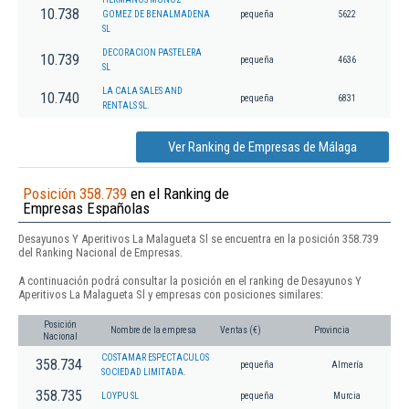
10.738
GOMEZ DE BENALMADENA
pequeña
5622
SL
DECORACION PASTELERA
10.739
pequeña
4636
SL
LA CALA SALES AND
10.740
pequeña
6831
RENTALS SL.
Ver Ranking de Empresas de Málaga
Posición 358.739
en el Ranking de
Empresas Españolas
Desayunos Y Aperitivos La Malagueta Sl se encuentra en la posición 358.739
del Ranking Nacional de Empresas.
A continuación podrá consultar la posición en el ranking de Desayunos Y
Aperitivos La Malagueta Sl y empresas con posiciones similares:
Posición
Nombre de la empresa
Ventas (€)
Provincia
Nacional
COSTAMAR ESPECTACULOS
358.734
pequeña
Almería
SOCIEDAD LIMITADA.
358.735
LOYPU SL
pequeña
Murcia