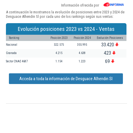
Información ofrecida por
A continuación le mostramos la evolución de posiciones entre 2023 y 2024 de
Desguace Alhendin Sl por cada uno de los rankings según sus ventas:
Evolución posiciones 2023 vs 2024 - Ventas
Ranking
Posición 2023
Posición 2024
Evolución Posiciones
33.420
Nacional
322.575
355.995
423
Granada
4.215
4.638
69
Sector CNAE 4687
1.154
1.223
Acceda a toda la información de Desguace Alhendin Sl