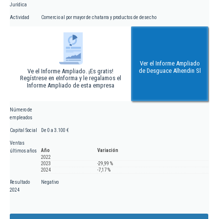
Jurídica
Actividad
Comercio al por mayor de chatarra y productos de desecho
Ver el Informe Ampliado
de Desguace Alhendin Sl
Ve el Informe Ampliado. ¡Es gratis!
Regístrese en eInforma y le regalamos el
Informe Ampliado de esta empresa
Número de
empleados
Capital Social
De 0 a 3.100 €
Ventas
Año
Variación
últimos años
2022
2023
-29,99 %
2024
-7,17 %
Resultado
Negativo
2024