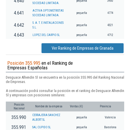
4.640
pequeña
3900
SOCIEDAD LIMITADA.
ACTIVA OPTOMETRISTAS
4.641
pequeña
4774
SOCIEDAD LIMITADA.
S. A. T. E INSTALACIONES
4.642
pequeña
4321
S.L.
4.643
LOPEZ DEL CARPIO SL
pequeña
4712
Ver Ranking de Empresas de Granada
Posición 355.995
en el Ranking de
Empresas Españolas
Desguace Alhendin Sl se encuentra en la posición 355.995 del Ranking Nacional
de Empresas.
A continuación podrá consultar la posición en el ranking de Desguace Alhendin
Sl y empresas con posiciones similares:
Posición
Nombre de la empresa
Ventas (€)
Provincia
Nacional
CERRAJERIA SANCHEZ
355.990
pequeña
Valencia
ALBERT SL
355.991
SAL CUPIDO SL
pequeña
Barcelona