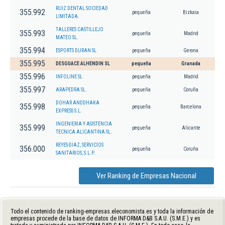
RUIZ DENTAL SOCIEDAD
355.992
pequeña
Bizkaia
LIMITADA.
TALLERES CASTILLEJO
355.993
pequeña
Madrid
MATEO SL.
355.994
ESPORTS DURAN SL
pequeña
Gerona
355.995
DESGUACE ALHENDIN SL
pequeña
Granada
355.996
INFOLINE SL
pequeña
Madrid
355.997
ARAPEDRA SL.
pequeña
Coruña
DOHAR ANDDHAKA
355.998
pequeña
Barcelona
EXPRESS S.L.
INGENIERIA Y ASISTENCIA
355.999
pequeña
Alicante
TECNICA ALICANTINA SL.
REYES-DIAZ, SERVICIOS
356.000
pequeña
Coruña
SANITARIOS, S.L.P.
Ver Ranking de Empresas Nacional
Todo el contenido de ranking-empresas.eleconomista.es y toda la información de
empresas procede de la base de datos de INFORMA D&B S.A.U. (S.M.E.) y es