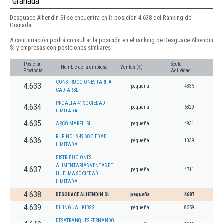
Granada
Desguace Alhendin Sl se encuentra en la posición 4.638 del Ranking de
Granada.
A continuación podrá consultar la posición en el ranking de Desguace Alhendin
Sl y empresas con posiciones similares:
Posición
Sector
Nombre de la empresa
Ventas (€)
Provincia
Actividad
CONSTRUCCIONES TARIFA
4.633
pequeña
4335
CADIAR SL
PROALTA 41 SOCIEDAD
4.634
pequeña
6820
LIMITADA.
4.635
ARCO MARFIL SL
pequeña
4931
RUFINO 1949 SOCIEDAD
4.636
pequeña
1039
LIMITADA.
DISTRIBUCIONES
ALIMENTARIAS VENTAS DE
4.637
pequeña
4711
HUELMA SOCIEDAD
LIMITADA.
4.638
DESGUACE ALHENDIN SL
pequeña
4687
4.639
BILINGUAL KIDS SL.
pequeña
8559
DESATRANQUES FERNANDO