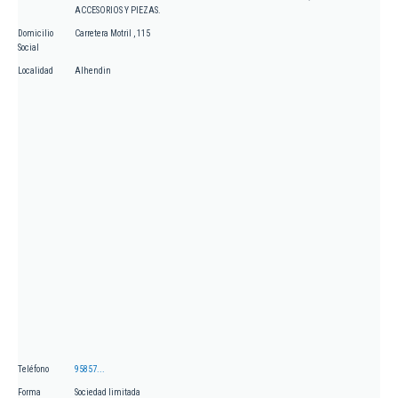
ACCESORIOS Y PIEZAS.
Domicilio
Carretera Motril , 115
Social
Localidad
Alhendin
Teléfono
95857...
Forma
Sociedad limitada