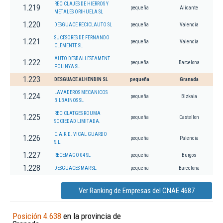
RECICLAJES DE HIERROS Y
1.219
pequeña
Alicante
METALES ORIHUELA SL
1.220
DESGUACE RECICLAUTO SL
pequeña
Valencia
SUCESORES DE FERNANDO
1.221
pequeña
Valencia
CLEMENTE SL
AUTO DESBALLESTAMENT
1.222
pequeña
Barcelona
POLINYA SL
1.223
DESGUACE ALHENDIN SL
pequeña
Granada
LAVADEROS MECANICOS
1.224
pequeña
Bizkaia
BILBAINOS SL
RECICLATGES ROUMA
1.225
pequeña
Castellon
SOCIEDAD LIMITADA.
C.A.R.D. VICAL GUARDO
1.226
pequeña
Palencia
S.L.
1.227
RECEMAGO 04 SL
pequeña
Burgos
1.228
DESGUACES MAR SL.
pequeña
Barcelona
Ver Ranking de Empresas del CNAE 4687
Posición 4.638
en la provincia de