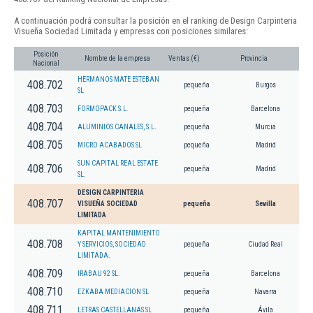
A continuación podrá consultar la posición en el ranking de Design Carpinteria
Visueña Sociedad Limitada y empresas con posiciones similares:
Posición
Nombre de la empresa
Ventas (€)
Provincia
Nacional
HERMANOS MATE ESTEBAN
408.702
pequeña
Burgos
SL
408.703
FORMOPACK S.L.
pequeña
Barcelona
408.704
ALUMINIOS CANALES, S.L.
pequeña
Murcia
408.705
MICRO ACABADOS SL
pequeña
Madrid
SUN CAPITAL REAL ESTATE
408.706
pequeña
Madrid
SL.
DESIGN CARPINTERIA
408.707
VISUEÑA SOCIEDAD
pequeña
Sevilla
LIMITADA
KAPITAL MANTENIMIENTO
408.708
Y SERVICIOS, SOCIEDAD
pequeña
Ciudad Real
LIMITADA.
408.709
IRABAU 92 SL.
pequeña
Barcelona
408.710
EZKABA MEDIACION SL
pequeña
Navarra
408.711
LETRAS CASTELLANAS SL
pequeña
Ávila