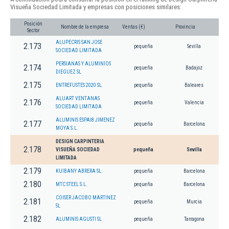
Visueña Sociedad Limitada y empresas con posiciones similares:
Posición
Nombre de la empresa
Ventas (€)
Provincia
Sector
ALUPECRIS SAN JOSE
2.173
pequeña
Sevilla
SOCIEDAD LIMITADA
PERSIANAS Y ALUMINIOS
2.174
pequeña
Badajoz
DIEGUEZ SL
2.175
ENTREFUSTES 2020 SL.
pequeña
Baleares
ALUART VENTANAS
2.176
pequeña
Valencia
SOCIEDAD LIMITADA
ALUMINIS ESPAI8 JIMENEZ
2.177
pequeña
Barcelona
MOYA S.L.
DESIGN CARPINTERIA
2.178
VISUEÑA SOCIEDAD
pequeña
Sevilla
LIMITADA
2.179
KUIBANY ABRERA SL.
pequeña
Barcelona
2.180
MTC STEEL S.L.
pequeña
Barcelona
COISER JACOBO MARTINEZ
2.181
pequeña
Murcia
SL
2.182
ALUMINIS AGUSTI SL
pequeña
Tarragona