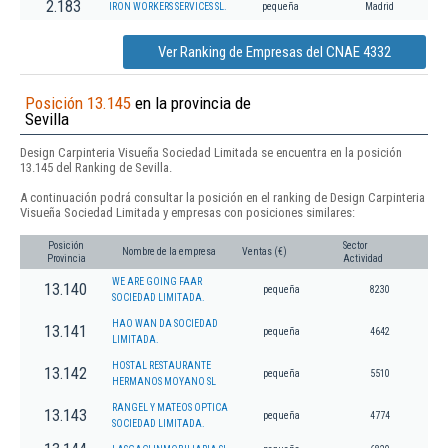
2.183
IRON WORKERS SERVICES SL.
pequeña
Madrid
Ver Ranking de Empresas del CNAE 4332
Posición 13.145
en la provincia de
Sevilla
Design Carpinteria Visueña Sociedad Limitada se encuentra en la posición
13.145 del Ranking de Sevilla.
A continuación podrá consultar la posición en el ranking de Design Carpinteria
Visueña Sociedad Limitada y empresas con posiciones similares:
Posición
Sector
Nombre de la empresa
Ventas (€)
Provincia
Actividad
WE ARE GOING FAAR
13.140
pequeña
8230
SOCIEDAD LIMITADA.
HAO WAN DA SOCIEDAD
13.141
pequeña
4642
LIMITADA.
HOSTAL RESTAURANTE
13.142
pequeña
5510
HERMANOS MOYANO SL
RANGEL Y MATEOS OPTICA
13.143
pequeña
4774
SOCIEDAD LIMITADA.