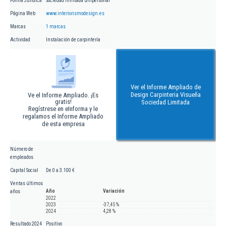
Forma Jurídica
Sociedad limitada unipersonal
Página Web
www.interiorismodesign.es
Marcas
1 marcas
Actividad
Instalación de carpintería
Ver el Informe Ampliado de
Design Carpinteria Visueña
Ve el Informe Ampliado. ¡Es
gratis!
Sociedad Limitada
Regístrese en eInforma y le
regalamos el Informe Ampliado
de esta empresa
Número de
empleados
Capital Social
De 0 a 3.100 €
Ventas últimos
Año
Variación
años
2022
2023
-37,45 %
2024
4,28 %
Resultado 2024
Positivo