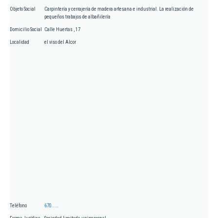
Objeto Social
Carpintería y cerrajería de madera artesana e industrial. La realización de
pequeños trabajos de albañilería
Domicilio Social
Calle Huertas , 17
Localidad
el viso del Alcor
Teléfono
670.....