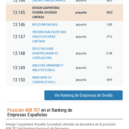
13.144
LASGACI INMOBILIARIA SL
pequeña
6820
DESIGN CARPINTERIA
13.145
VISUEÑA SOCIEDAD
pequeña
4332
LIMITADA
13.146
MOLDURAS SALAS SL
pequeña
1628
PROFESSIONALS SLEEP AND
13.147
HEALTH SOCIEDAD
pequeña
4712
LIMITADA.
EXPLOTACIONES
13.148
AGROPECUARIAS DE
pequeña
0148
CORTELAZOR SL
ARQUITAE URBANISMO Y
13.149
pequeña
7111
ARQUITECTURA SL.
RAMCHAND VV
13.150
pequeña
4399
CONSTRUCTION S.L.
Ver Ranking de Empresas de Sevilla
Posición 408.707
en el Ranking de
Empresas Españolas
Design Carpinteria Visueña Sociedad Limitada se encuentra en la posición
408.707 del Ranking Nacional de Empresas.