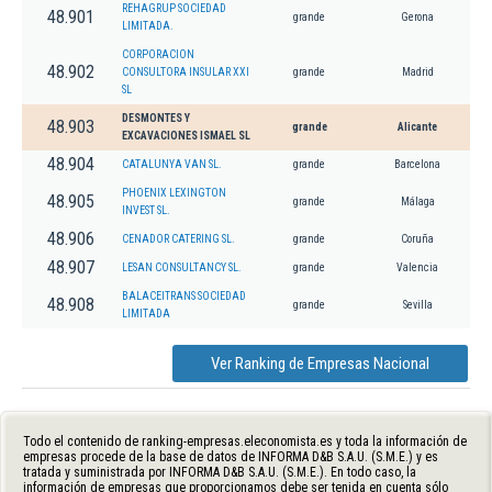
REHAGRUP SOCIEDAD
48.901
grande
Gerona
LIMITADA.
CORPORACION
48.902
CONSULTORA INSULAR XXI
grande
Madrid
SL
DESMONTES Y
48.903
grande
Alicante
EXCAVACIONES ISMAEL SL
48.904
CATALUNYA VAN SL.
grande
Barcelona
PHOENIX LEXINGTON
48.905
grande
Málaga
INVEST SL.
48.906
CENADOR CATERING SL.
grande
Coruña
48.907
LESAN CONSULTANCY SL.
grande
Valencia
BALACEITRANS SOCIEDAD
48.908
grande
Sevilla
LIMITADA
Ver Ranking de Empresas Nacional
Todo el contenido de ranking-empresas.eleconomista.es y toda la información de
empresas procede de la base de datos de INFORMA D&B S.A.U. (S.M.E.) y es
tratada y suministrada por INFORMA D&B S.A.U. (S.M.E.). En todo caso, la
información de empresas que proporcionamos debe ser tenida en cuenta sólo