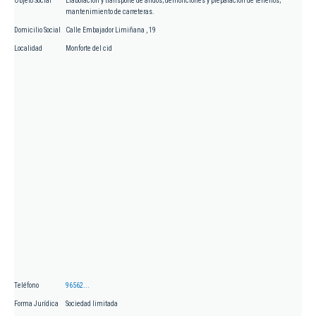
Objeto Social
Elaboración y transporte de áridos; demoliciones y preparación de terrenos;
mantenimiento de carreteras.
Domicilio Social
Calle Embajador Limiñana , 19
Localidad
Monforte del cid
Teléfono
96562...
Forma Jurídica
Sociedad limitada