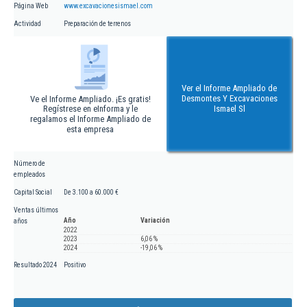
Página Web
www.excavacionesismael.com
Actividad
Preparación de terrenos
Ver el Informe Ampliado de
Desmontes Y Excavaciones
Ve el Informe Ampliado. ¡Es gratis!
Regístrese en eInforma y le
Ismael Sl
regalamos el Informe Ampliado de
esta empresa
Número de
empleados
Capital Social
De 3.100 a 60.000 €
Ventas últimos
Año
Variación
años
2022
2023
6,06 %
2024
-19,06 %
Resultado 2024
Positivo