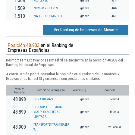
1.508
RECIELX SL.
grande
3811
1.509
NEW-PRIVILEX 21 SL.
grande
4682
1.510
NASERTEL LEVANTE SL.
grande
4619
Ver Ranking de Empresas de Alicante
Posición 48.903
en el Ranking de
Empresas Españolas
Desmontes Y Excavaciones Ismael Sl se encuentra en la posición 48.903 del
Ranking Nacional de Empresas.
A continuación podrá consultar la posición en el ranking de Desmontes Y
Excavaciones Ismael Sl y empresas con posiciones similares:
Posición
Nombre de la empresa
Ventas (€)
Provincia
Nacional
48.898
BONA IBERIA SL
grande
Madrid
INDUSTRIAL QUIMICAS
48.899
VIALPLUS SOCIEDAD
grande
Murcia
LIMITADA.
TRANSPORTES TRANS RASER
48.900
grande
Valladolid
SL