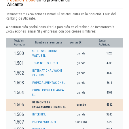
Alicante
Desmontes Y Excavaciones Ismael Sl se encuentra en la posición 1.505 del
Ranking de Alicante.
A continuación podrá consultar la posición en el ranking de Desmontes Y
Excavaciones Ismael Sl y empresas con posiciones similares:
Posición
Sector
Nombre de la empresa
Ventas (€)
Provincia
Actividad
SOLIDUS SOLUTIONS
1.500
grande
1725
VALTUB SL.
1.501
TORRENS BUSINESS SL.
grande
4730
INTERNATIONAL YACHT
1.502
grande
4649
CENTER SL
1.503
POPEX ALIMENTACION SL.
grande
5611
COINVER COSTA BLANCA
1.504
grande
4101
SL.
DESMONTES Y
1.505
grande
4312
EXCAVACIONES ISMAEL SL
1.506
INTERIBI SL
grande
3240
1.507
HOPPYLECTRICO SL.
4.844.068
7722