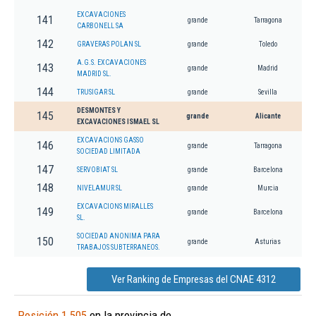
EXCAVACIONES
141
grande
Tarragona
CARBONELL SA
142
GRAVERAS POLAN SL
grande
Toledo
A.G.S. EXCAVACIONES
143
grande
Madrid
MADRID SL.
144
TRUSIGAR SL
grande
Sevilla
DESMONTES Y
145
grande
Alicante
EXCAVACIONES ISMAEL SL
EXCAVACIONS GASSO
146
grande
Tarragona
SOCIEDAD LIMITADA
147
SERVOBIAT SL
grande
Barcelona
148
NIVELAMUR SL
grande
Murcia
EXCAVACIONS MIRALLES
149
grande
Barcelona
SL.
SOCIEDAD ANONIMA PARA
150
grande
Asturias
TRABAJOS SUBTERRANEOS.
Ver Ranking de Empresas del CNAE 4312
Posición 1.505
en la provincia de