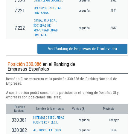
7.220
CRISTALERIA LUCAR SL
pequeña
2512
TRANSPORTES SERTAL-
7.221
pequeña
4941
FONTAN SA.
CERRAJERIA ROAL
SOCIEDAD DE
7.222
pequeña
2512
RESPONSABILIDAD
LIMITADA.
Ver Ranking de Empresas de Pontevedra
Posición 330.386
en el Ranking de
Empresas Españolas
Desoños Sl se encuentra en la posición 330.386 del Ranking Nacional de
Empresas.
A continuación podrá consultar la posición en el ranking de Desoños Sl y
empresas con posiciones similares:
Posición
Nombre de la empresa
Ventas (€)
Provincia
Nacional
SISTEMAS DE SEGURIDAD
330.381
pequeña
Badajoz
FUENTE RONIEL S.L.
330.382
AUTOESCUELA TOIS SL
pequeña
Soria