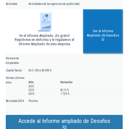
Actividad
Actividades de las agencias de publicidad
Ver el Informe
Ampliado de Desoños
Ve el Informe Ampliado. ¡Es gratis!
Regístrese en eInforma y le regalamos el
Sl
Informe Ampliado de esta empresa
Número de
empleados
Capital Social
De 3.100 a 60.000 €
Ventas últimos
Año
Variación
años
2022
2023
60,12 %
2024
-17,09 %
Resultado 2024
Positivo
Accede al Informe ampliado de Desoños
Sl