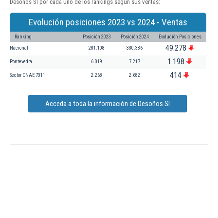
Desoños Sl por cada uno de los rankings según sus ventas:
Evolución posiciones 2023 vs 2024 - Ventas
Ranking
Posición 2023
Posición 2024
Evolución Posiciones
49.278
Nacional
281.108
330.386
1.198
Pontevedra
6.019
7.217
414
Sector CNAE 7311
2.268
2.682
Acceda a toda la información de Desoños Sl