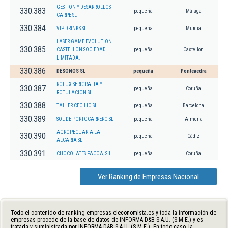
GESTION Y DESARROLLOS
330.383
pequeña
Málaga
CARPE SL
330.384
VIP DRINKS SL.
pequeña
Murcia
LASER GAME EVOLUTION
330.385
CASTELLON SOCIEDAD
pequeña
Castellon
LIMITADA.
330.386
DESOÑOS SL
pequeña
Pontevedra
ROLUX SERIGRAFIA Y
330.387
pequeña
Coruña
ROTULACION SL
330.388
TALLER CECILIO SL
pequeña
Barcelona
330.389
SOL DE PORTOCARRERO SL
pequeña
Almería
AGROPECUARIA LA
330.390
pequeña
Cádiz
ALCARIA SL
330.391
CHOCOLATES PACOA, S.L.
pequeña
Coruña
Ver Ranking de Empresas Nacional
Todo el contenido de ranking-empresas.eleconomista.es y toda la información de
empresas procede de la base de datos de INFORMA D&B S.A.U. (S.M.E.) y es
tratada y suministrada por INFORMA D&B S.A.U. (S.M.E.). En todo caso, la