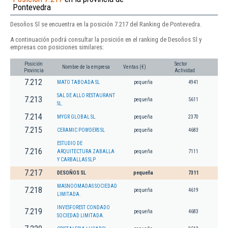
Pontevedra
Desoños Sl se encuentra en la posición 7.217 del Ranking de Pontevedra.
A continuación podrá consultar la posición en el ranking de Desoños Sl y
empresas con posiciones similares:
Posición
Sector
Nombre de la empresa
Ventas (€)
Provincia
Actividad
7.212
MATO TABOADA SL
pequeña
4941
SAL DE ALLO RESTAURANT
7.213
pequeña
5611
SL.
7.214
MYGR GLOBAL SL.
pequeña
2370
7.215
CERAMIC POWDERS SL
pequeña
4683
ESTUDIO DE
7.216
ARQUITECTURA ZABALLA
pequeña
7111
Y CARBALLAS SLP
7.217
DESOÑOS SL
pequeña
7311
MASNOOMADAS SOCIEDAD
7.218
pequeña
4619
LIMITADA.
INVESFOREST CONDADO
7.219
pequeña
4683
SOCIEDAD LIMITADA.