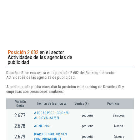
Posición 2.682
en el sector
Actividades de las agencias de
publicidad
Desoños Sl se encuentra en la posición 2.682 del Ranking del sector
Actividades de las agencias de publicidad.
A continuación podrá consultar la posición en el ranking de Desoños Sl y
empresas con posiciones similares:
Posición
Nombre de la empresa
Ventas (€)
Provincia
Sector
A RODAR PRODUCCIONES
2.677
pequeña
Zaragoza
AUDIOVISUALES SL
2.678
AC NEON SL.
pequeña
Madrid
ICARO CONSULTORES EN
2.679
pequeña
Cáceres
COMUNICACION S.L.