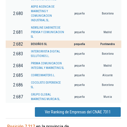
ASPID AGENCIA DE
MARKETING Y
2.680
pequeña
Barcelona
COMUNICACION
INDUSTRIAL SL.
NEWSLINE GABINETE DE
2.681
PRENSA Y COMUNICACION
pequeña
Madrid
SL
2.682
DESOÑOS SL
pequeña
Pontevedra
INTERIORVISTA DIGITAL
2.683
pequeña
Barcelona
SOLUTIONS S.L.
PRISMA COMUNICACION
2.684
pequeña
Madrid
INTEGRAL Y MARKETING SL
2.685
CORREOMASTER S.L.
pequeña
Alicante
COCOLISTO EXPERIENCE
2.686
pequeña
Barcelona
SL.
GRUPO GLOBAL
2.687
pequeña
Murcia
MARKETING MURCIA SL.
Ver Ranking de Empresas del CNAE 7311
Posición 7.217
en la provincia de