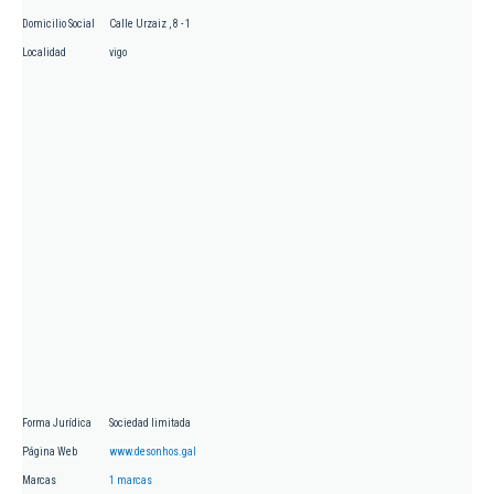
Domicilio Social
Calle Urzaiz , 8 - 1
Localidad
vigo
Forma Jurídica
Sociedad limitada
Página Web
www.desonhos.gal
Marcas
1 marcas