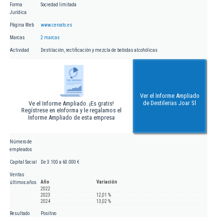
Forma
Sociedad limitada
Jurídica
Página Web
www.cervato.es
Marcas
2 marcas
Actividad
Destilación, rectificación y mezcla de bebidas alcohólicas
Ver el Informe Ampliado
de Destilerias Joar Sl
Ve el Informe Ampliado. ¡Es gratis!
Regístrese en eInforma y le regalamos el
Informe Ampliado de esta empresa
Número de
empleados
Capital Social
De 3.100 a 60.000 €
Ventas
Año
Variación
últimos años
2022
2023
12,01 %
2024
13,02 %
Resultado
Positivo