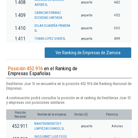
1.408
pequeña
6622
ASFEBE SL
CARNICAS FERSANZ
1.409
pequeña
4722
SOCIEDAD LIMITADA.
SOLAR GUAREÑA PRIMERA
1.410
pequeña
3512
SL
1.411
TOMAS LOPEZ GINES SL
pequeña
4399
Ver Ranking de Empresas de Zamora
Posición 452.916
en el Ranking de
Empresas Españolas
Destilerias Joar Sl se encuentra en la posición 452.916 del Ranking Nacional de
Empresas.
A continuación podrá consultar la posición en el ranking de Destilerias Joar Sl
y empresas con posiciones similares:
Posición
Nombre de la empresa
Ventas (€)
Provincia
Nacional
MANTENIMIENTOS Y
452.911
pequeña
Asturias
LIMPIEZAS GIRASOL SL
INGOURMET LUXE FOOD