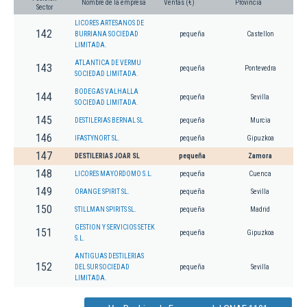
Nombre de la empresa
Ventas (€)
Provincia
Sector
LICORES ARTESANOS DE
142
BURRIANA SOCIEDAD
pequeña
Castellon
LIMITADA.
ATLANTICA DE VERMU
143
pequeña
Pontevedra
SOCIEDAD LIMITADA.
BODEGAS VALHALLA
144
pequeña
Sevilla
SOCIEDAD LIMITADA.
145
DESTILERIAS BERNAL SL
pequeña
Murcia
146
IFASTYNORT SL.
pequeña
Gipuzkoa
147
DESTILERIAS JOAR SL
pequeña
Zamora
148
LICORES MAYORDOMO S.L.
pequeña
Cuenca
149
ORANGE SPIRIT SL.
pequeña
Sevilla
150
STILLMAN SPIRITS SL.
pequeña
Madrid
GESTION Y SERVICIOS SETEK
151
pequeña
Gipuzkoa
S.L.
ANTIGUAS DESTILERIAS
152
DEL SUR SOCIEDAD
pequeña
Sevilla
LIMITADA.