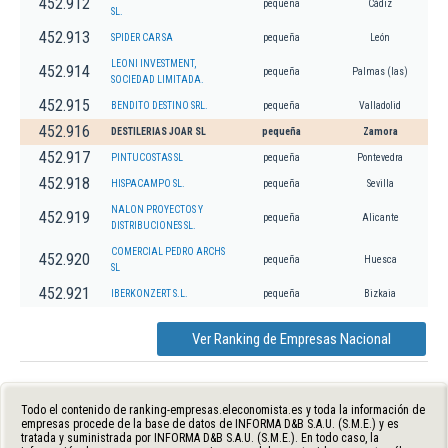
452.912
pequeña
Cádiz
SL.
452.913
SPIDER CAR SA
pequeña
León
LEONI INVESTMENT,
452.914
pequeña
Palmas (las)
SOCIEDAD LIMITADA.
452.915
BENDITO DESTINO SRL.
pequeña
Valladolid
452.916
DESTILERIAS JOAR SL
pequeña
Zamora
452.917
PINTUCOSTAS SL
pequeña
Pontevedra
452.918
HISPACAMPO SL.
pequeña
Sevilla
NALON PROYECTOS Y
452.919
pequeña
Alicante
DISTRIBUCIONES SL.
COMERCIAL PEDRO ARCHS
452.920
pequeña
Huesca
SL
452.921
IBERKONZERT S.L.
pequeña
Bizkaia
Ver Ranking de Empresas Nacional
Todo el contenido de ranking-empresas.eleconomista.es y toda la información de
empresas procede de la base de datos de INFORMA D&B S.A.U. (S.M.E.) y es
tratada y suministrada por INFORMA D&B S.A.U. (S.M.E.). En todo caso, la