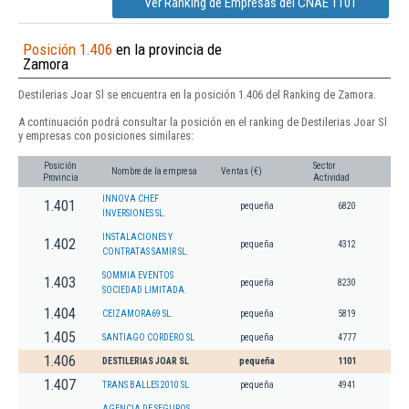
Ver Ranking de Empresas del CNAE 1101
Posición 1.406
en la provincia de
Zamora
Destilerias Joar Sl se encuentra en la posición 1.406 del Ranking de Zamora.
A continuación podrá consultar la posición en el ranking de Destilerias Joar Sl
y empresas con posiciones similares:
Posición
Sector
Nombre de la empresa
Ventas (€)
Provincia
Actividad
INNOVA CHEF
1.401
pequeña
6820
INVERSIONES SL.
INSTALACIONES Y
1.402
pequeña
4312
CONTRATAS SAMIR SL.
SOMMIA EVENTOS
1.403
pequeña
8230
SOCIEDAD LIMITADA.
1.404
CEIZAMORA69 SL.
pequeña
5819
1.405
SANTIAGO CORDERO SL
pequeña
4777
1.406
DESTILERIAS JOAR SL
pequeña
1101
1.407
TRANS BALLES 2010 SL
pequeña
4941
AGENCIA DE SEGUROS