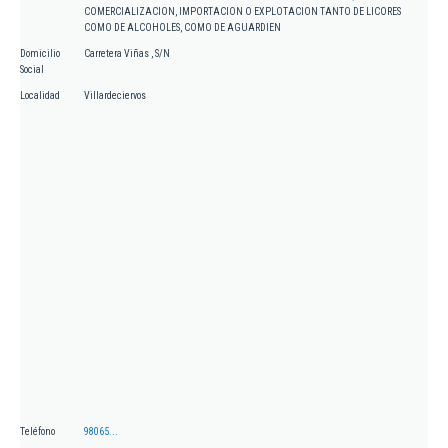
COMERCIALIZACION, IMPORTACION O EXPLOTACION TANTO DE LICORES
COMO DE ALCOHOLES, COMO DE AGUARDIEN
Domicilio
Carretera Viñas , S/N
Social
Localidad
Villardeciervos
Teléfono
98065...