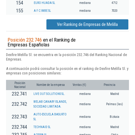
154
EURO HUADA SL
mediana
4712
155
A F C IMBE SL
mediana
7020
Ver Ranking de Empresas de Melilla
Posición 232.746
en el Ranking de
Empresas Españolas
Dexfire Melilla Sl. se encuentra en la posición 232.746 del Ranking Nacional de
Empresas.
A continuación podrá consultar la posición en el ranking de Dexfire Melilla Sl. y
empresas con posiciones similares:
Posición
Nombre de la empresa
Ventas (€)
Provincia
Nacional
232.741
LIVE OUT SOLUTIONS SL.
mediana
Madrid
WELAB CANARY ISLANDS,
232.742
mediana
Palmas (las)
SOCIEDAD LIMITADA.
AUTO-ESCUELA BASURTO
232.743
mediana
Bizkaia
SL
232.744
TECHNAID SL
mediana
Madrid
232.745
ACESPA SL
mediana
Cádiz