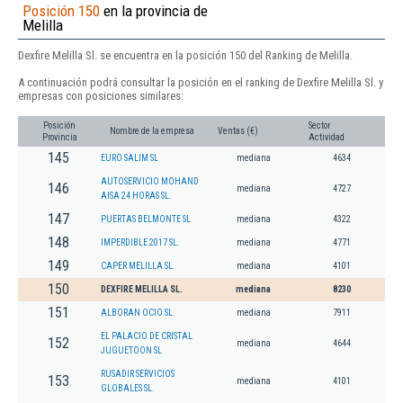
Posición 150
en la provincia de
Melilla
Dexfire Melilla Sl. se encuentra en la posición 150 del Ranking de Melilla.
A continuación podrá consultar la posición en el ranking de Dexfire Melilla Sl. y
empresas con posiciones similares:
Posición
Sector
Nombre de la empresa
Ventas (€)
Provincia
Actividad
145
EURO SALIM SL
mediana
4634
AUTOSERVICIO MOHAND
146
mediana
4727
AISA 24 HORAS SL.
147
PUERTAS BELMONTE SL
mediana
4322
148
IMPERDIBLE 2017 SL.
mediana
4771
149
CAPER MELILLA SL.
mediana
4101
150
DEXFIRE MELILLA SL.
mediana
8230
151
ALBORAN OCIO SL.
mediana
7911
EL PALACIO DE CRISTAL
152
mediana
4644
JUGUETOON SL
RUSADIR SERVICIOS
153
mediana
4101
GLOBALES SL.