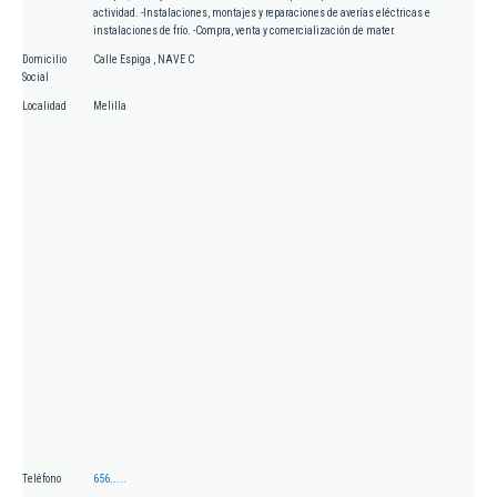
actividad. -Instalaciones, montajes y reparaciones de averías eléctricas e
instalaciones de frío. -Compra, venta y comercialización de mater.
Domicilio
Calle Espiga , NAVE C
Social
Localidad
Melilla
Teléfono
656.....