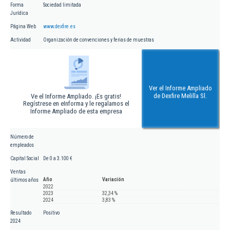
Forma
Sociedad limitada
Jurídica
Página Web
www.dexfire.es
Actividad
Organización de convenciones y ferias de muestras
Ver el Informe Ampliado
de Dexfire Melilla Sl.
Ve el Informe Ampliado. ¡Es gratis!
Regístrese en eInforma y le regalamos el
Informe Ampliado de esta empresa
Número de
empleados
Capital Social
De 0 a 3.100 €
Ventas
Año
Variación
últimos años
2022
2023
32,34 %
2024
3,83 %
Resultado
Positivo
2024