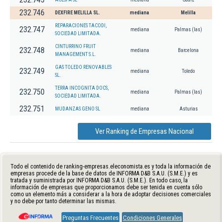
232.746
DEXFIRE MELILLA SL.
mediana
Melilla
REPARACIONES TACODI,
232.747
mediana
Palmas (las)
SOCIEDAD LIMITADA.
CINTURRINO FRUIT
232.748
mediana
Barcelona
MANAGEMENT S.L.
GAS TOLEDO RENOVABLES
232.749
mediana
Toledo
SL.
TERRA INCOGNITA DOCS,
232.750
mediana
Palmas (las)
SOCIEDAD LIMITADA.
232.751
MUDANZAS GENO SL
mediana
Asturias
Ver Ranking de Empresas Nacional
Todo el contenido de ranking-empresas.eleconomista.es y toda la información de
empresas procede de la base de datos de INFORMA D&B S.A.U. (S.M.E.) y es
tratada y suministrada por INFORMA D&B S.A.U. (S.M.E.). En todo caso, la
información de empresas que proporcionamos debe ser tenida en cuenta sólo
como un elemento más a considerar a la hora de adoptar decisiones comerciales
y no debe por tanto determinar las mismas.
Preguntas Frecuentes
Condiciones Generales