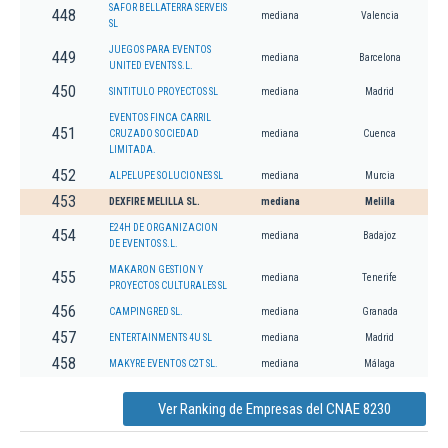
SAFOR BELLATERRA SERVEIS
448
mediana
Valencia
SL
JUEGOS PARA EVENTOS
449
mediana
Barcelona
UNITED EVENTS S.L.
450
SINTITULO PROYECTOS SL
mediana
Madrid
EVENTOS FINCA CARRIL
451
CRUZADO SOCIEDAD
mediana
Cuenca
LIMITADA.
452
ALPELUPE SOLUCIONES SL
mediana
Murcia
453
DEXFIRE MELILLA SL.
mediana
Melilla
E24H DE ORGANIZACION
454
mediana
Badajoz
DE EVENTOS S.L.
MAKARON GESTION Y
455
mediana
Tenerife
PROYECTOS CULTURALES SL
456
CAMPINGRED SL.
mediana
Granada
457
ENTERTAINMENTS 4U SL
mediana
Madrid
458
MAKYRE EVENTOS C2T SL.
mediana
Málaga
Ver Ranking de Empresas del CNAE 8230