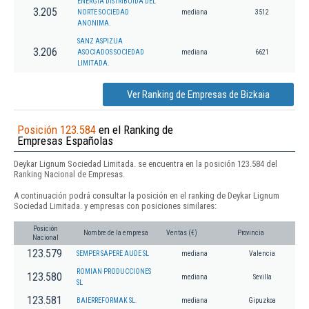
ENERGIA DISTRIBUIDA DEL
3.205
NORTE SOCIEDAD
mediana
3512
ANONIMA.
SANZ ASPIZUA
3.206
ASOCIADOS SOCIEDAD
mediana
6621
LIMITADA.
Ver Ranking de Empresas de Bizkaia
Posición 123.584
en el Ranking de
Empresas Españolas
Deykar Lignum Sociedad Limitada. se encuentra en la posición 123.584 del
Ranking Nacional de Empresas.
A continuación podrá consultar la posición en el ranking de Deykar Lignum
Sociedad Limitada. y empresas con posiciones similares:
Posición
Nombre de la empresa
Ventas (€)
Provincia
Nacional
123.579
SEMPER SAPERE AUDE SL
mediana
Valencia
ROMIAN PRODUCCIONES
123.580
mediana
Sevilla
SL
123.581
BAIERREFORMAK SL.
mediana
Gipuzkoa