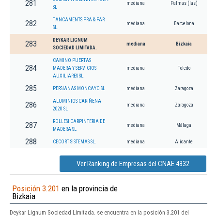
281
mediana
Palmas (las)
SL
TANCAMENTS PRA & PAR
282
mediana
Barcelona
SL.
DEYKAR LIGNUM
283
mediana
Bizkaia
SOCIEDAD LIMITADA.
CAMINO PUERTAS
284
MADERA Y SERVICIOS
mediana
Toledo
AUXILIARES SL.
285
PERSIANAS MONCAYO SL
mediana
Zaragoza
ALUMINIOS CARIÑENA
286
mediana
Zaragoza
2020 SL
ROLLESI CARPINTERIA DE
287
mediana
Málaga
MADERA SL
288
CECORT SISTEMAS SL.
mediana
Alicante
Ver Ranking de Empresas del CNAE 4332
Posición 3.201
en la provincia de
Bizkaia
Deykar Lignum Sociedad Limitada. se encuentra en la posición 3.201 del