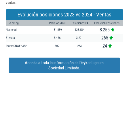
ventas:
Evolución posiciones 2023 vs 2024 - Ventas
Ranking
Posición 2023
Posición 2024
Evolución Posiciones
8.255
Nacional
131.839
123.584
265
Bizkaia
3.466
3.201
24
Sector CNAE 4332
307
283
Acceda a toda la información de Deykar Lignum
Sociedad Limitada.