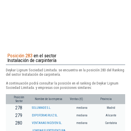
Posición 283
en el sector
Instalación de carpintería
Deykar Lignum Sociedad Limitada. se encuentra en la posición 283 del Ranking
del sector Instalación de carpintería.
A continuación podrá consultar la posición en el ranking de Deykar Lignum
Sociedad Limitada. y empresas con posiciones similares:
Posición
Nombre de la empresa
Ventas (€)
Provincia
Sector
278
SOLUMADE S.L.
mediana
Madrid
279
EXPOFERIAS RUIZ SL.
mediana
Alicante
280
VENTANAS INGEVEN SL.
mediana
Cantabria
JOMISAR FUERTEVENTURA