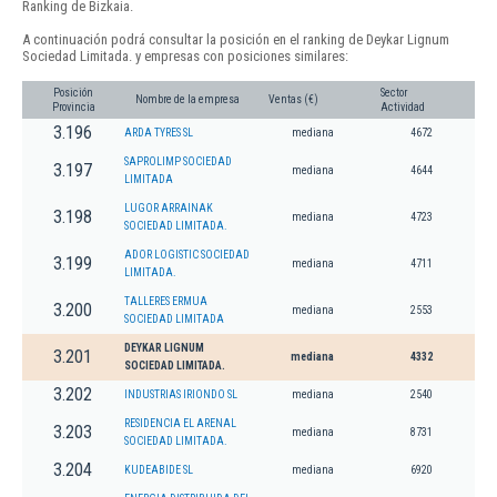
Ranking de Bizkaia.
A continuación podrá consultar la posición en el ranking de Deykar Lignum
Sociedad Limitada. y empresas con posiciones similares:
Posición
Sector
Nombre de la empresa
Ventas (€)
Provincia
Actividad
3.196
ARDA TYRES SL
mediana
4672
SAPROLIMP SOCIEDAD
3.197
mediana
4644
LIMITADA
LUGOR ARRAINAK
3.198
mediana
4723
SOCIEDAD LIMITADA.
ADOR LOGISTIC SOCIEDAD
3.199
mediana
4711
LIMITADA.
TALLERES ERMUA
3.200
mediana
2553
SOCIEDAD LIMITADA
DEYKAR LIGNUM
3.201
mediana
4332
SOCIEDAD LIMITADA.
3.202
INDUSTRIAS IRIONDO SL
mediana
2540
RESIDENCIA EL ARENAL
3.203
mediana
8731
SOCIEDAD LIMITADA.
3.204
KUDEABIDE SL
mediana
6920