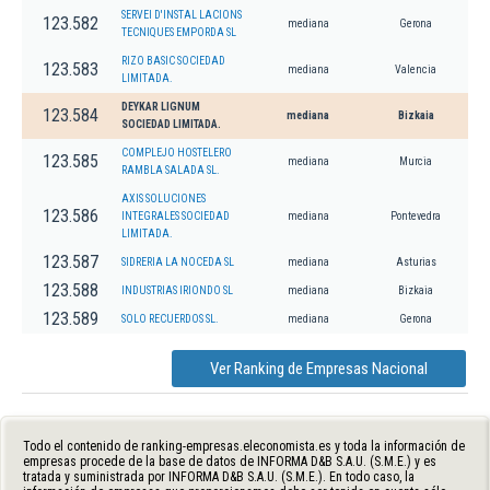
SERVEI D'INSTAL LACIONS
123.582
mediana
Gerona
TECNIQUES EMPORDA SL
RIZO BASIC SOCIEDAD
123.583
mediana
Valencia
LIMITADA.
DEYKAR LIGNUM
123.584
mediana
Bizkaia
SOCIEDAD LIMITADA.
COMPLEJO HOSTELERO
123.585
mediana
Murcia
RAMBLA SALADA SL.
AXIS SOLUCIONES
123.586
INTEGRALES SOCIEDAD
mediana
Pontevedra
LIMITADA.
123.587
SIDRERIA LA NOCEDA SL
mediana
Asturias
123.588
INDUSTRIAS IRIONDO SL
mediana
Bizkaia
123.589
SOLO RECUERDOS SL.
mediana
Gerona
Ver Ranking de Empresas Nacional
Todo el contenido de ranking-empresas.eleconomista.es y toda la información de
empresas procede de la base de datos de INFORMA D&B S.A.U. (S.M.E.) y es
tratada y suministrada por INFORMA D&B S.A.U. (S.M.E.). En todo caso, la