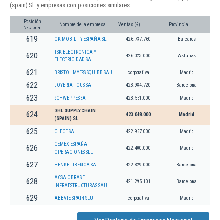
(spain) Sl. y empresas con posiciones similares:
Posición
Nombre de la empresa
Ventas (€)
Provincia
Nacional
619
OK MOBILITY ESPAÑA SL.
426.737.760
Baleares
TSK ELECTRONICA Y
620
426.323.000
Asturias
ELECTRICIDAD SA
621
BRISTOL MYERS SQUIBB SAU
corporativa
Madrid
622
JOYERIA TOUS SA
423.984.720
Barcelona
623
SCHWEPPES SA
423.561.000
Madrid
DHL SUPPLY CHAIN
624
423.048.000
Madrid
(SPAIN) SL.
625
CLECE SA
422.967.000
Madrid
CEMEX ESPAÑA
626
422.400.000
Madrid
OPERACIONES SLU
627
HENKEL IBERICA SA
422.329.000
Barcelona
ACSA OBRAS E
628
421.295.101
Barcelona
INFRAESTRUCTURAS SAU
629
ABBVIE SPAIN SLU
corporativa
Madrid