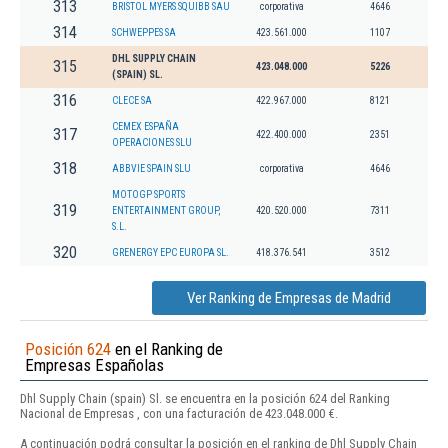
313
BRISTOL MYERS SQUIBB SAU
corporativa
4646
314
SCHWEPPES SA
423.561.000
1107
DHL SUPPLY CHAIN
315
423.048.000
5226
(SPAIN) SL.
316
CLECE SA
422.967.000
8121
CEMEX ESPAÑA
317
422.400.000
2351
OPERACIONES SLU
318
ABBVIE SPAIN SLU
corporativa
4646
MOTOGP SPORTS
319
ENTERTAINMENT GROUP,
420.520.000
7311
S.L.
320
GRENERGY EPC EUROPA SL.
418.376.541
3512
Ver Ranking de Empresas de Madrid
Posición 624
en el Ranking de
Empresas Españolas
Dhl Supply Chain (spain) Sl. se encuentra en la posición 624 del Ranking
Nacional de Empresas , con una facturación de 423.048.000 €.
A continuación podrá consultar la posición en el ranking de Dhl Supply Chain