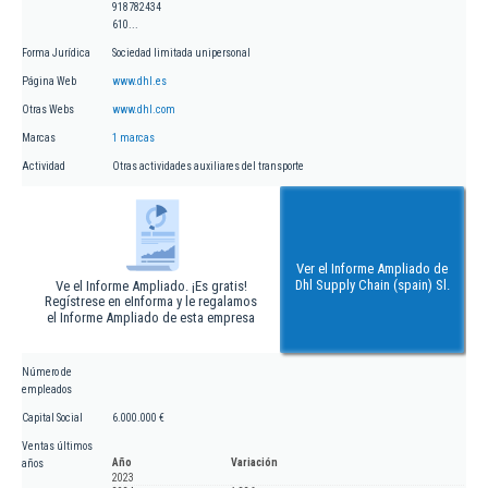
918782434
610...
Forma Jurídica
Sociedad limitada unipersonal
Página Web
www.dhl.es
Otras Webs
www.dhl.com
Marcas
1 marcas
Actividad
Otras actividades auxiliares del transporte
Ver el Informe Ampliado de
Dhl Supply Chain (spain) Sl.
Ve el Informe Ampliado. ¡Es gratis!
Regístrese en eInforma y le regalamos
el Informe Ampliado de esta empresa
Número de
empleados
Capital Social
6.000.000 €
Ventas últimos
Año
Variación
años
2023