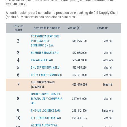
423.048.000 €.
A continuación podrá consultar la posición en el ranking de Dhl Supply Chain
(spain) Sl. y empresas con posiciones similares:
Posición
Nombre de la empresa
Ventas (€)
Provincia
Sector
TELEFONICA SERVICIOS
2
INTEGRALES DE
614.276.190
Madrid
DISTRIBUCION S.A.
3
KUEHNE & NAGEL SAU
562.085.000
Madrid
4
DSV AIR & SEA SAU
555.417.000
Barcelona
5
DHL EXPRESS SPAIN SLU
530.925.238
Madrid
6
FEDEX EXPRESS SPAIN SLU
462.521.000
Madrid
DHL SUPPLY CHAIN
7
423.048.000
Madrid
(SPAIN) SL.
UNITED PARCEL SERVICE
8
ESPAÑA LTD Y COMPAÑIA
397.049.000
Madrid
SRC
9
RHENUS LOGISTICS, SAU
293.642.570
Barcelona
10
ID LOGISTICS IBERIA SAU
278.400.596
Madrid
ABERTIS AUTOPISTAS