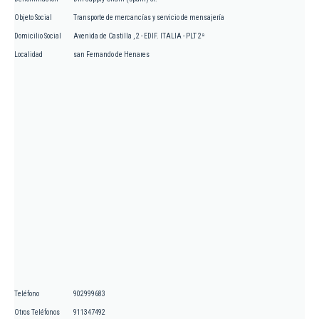
Objeto Social
Transporte de mercancías y servicio de mensajería
Domicilio Social
Avenida de Castilla , 2 - EDIF. ITALIA - PLT 2ª
Localidad
san Fernando de Henares
Teléfono
902999683
Otros Teléfonos
911347492