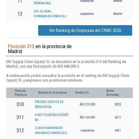
11
corporativa
Madrid
ESPAÑA SAU
DHL GLOBAL
12
corporativa
Madrid
FORWARDING SPAIN SLU
Ver Ranking de Empresas del CNAE 5226
Posición 315
en la provincia de
Madrid
Dhl Supply Chain (spain) Sl. se encuentra en la posición 315 del Ranking de
Madrid, con una facturación de 423.048.000 €.
A continuación podrá consultar la posición en el ranking de Dhl Supply Chain
(spain) Sl. y empresas con posiciones similares:
Posición
Sector
Nombre de la empresa
Ventas (€)
Provincia
Actividad
PREZERO GESTION DE
310
430.213.000
3823
RESIDUOS SA.
VIAS Y CONSTRUCCIONES
311
430.164.000
4211
SA
ZURICH SANTANDER
312
corporativa
6421
INSURANCE AMERICA SL.