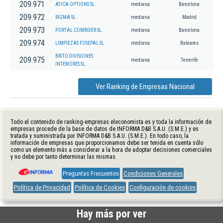
209.971
ATICA OPTIONS SL.
mediana
Barcelona
209.972
RIGMA SL
mediana
Madrid
209.973
PORTAL COMRIDER SL.
mediana
Barcelona
209.974
LIMPIEZAS FOSEPAL SL
mediana
Baleares
BRITO DIVISIONES
209.975
mediana
Tenerife
INTERIORES SL.
Ver Ranking de Empresas Nacional
Todo el contenido de ranking-empresas.eleconomista.es y toda la información de
empresas procede de la base de datos de INFORMA D&B S.A.U. (S.M.E.) y es
tratada y suministrada por INFORMA D&B S.A.U. (S.M.E.). En todo caso, la
información de empresas que proporcionamos debe ser tenida en cuenta sólo
como un elemento más a considerar a la hora de adoptar decisiones comerciales
y no debe por tanto determinar las mismas.
Preguntas Frecuentes
Condiciones Generales
Política de Privacidad
Política de Cookies
Configuración de cookies
Hay más por ver