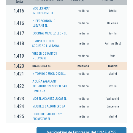
Sector
MOBLES PRAT
1.415
mediana
Lérida
INTERIORISME SL
HIPER ECONOMIC
1.416
mediana
Baleares
LLEVANT SL.
1.417
COCINAS MENDEZ LEON SL
mediana
Sevilla
GRUPO BHP 2020,
1.418
mediana
Palmas (las)
SOCIEDAD LIMITADA.
VIRGEN DE SANTOS
1.419
mediana
Soria
NUEVOS SL
1.420
DIACOCINA SL
mediana
Madrid
1.421
NITOMBO DESIGN 7475 SL.
mediana
Madrid
ACUÑA & GALANT
1.422
DISTRIBUCIONES SOCIEDAD
mediana
Sevilla
LIMITADA.
1.423
MOBEL ALVAREZ LUCAS SL
mediana
Valladolid
1.424
MUEBLES BALDOMERO SA
mediana
Barcelona
FERCO DISTRIBUCION Y
1.425
mediana
Madrid
PROYECTOS SL
Ver Ranking de Empresas del CNAE 4755