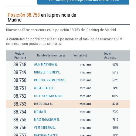
Posición 38.753
en la provincia de
Madrid
Diacocina Sl se encuentra en la posición 38.753 del Ranking de Madrid.
A continuación podrá consultar la posición en el ranking de Diacocina Sl y
empresas con posiciones similares:
Posición
Sector
Nombre de la empresa
Ventas (€)
Provincia
Actividad
38.748
AUN MAS VIDA SL.
mediana
6832
38.749
NINEVEST HOMES SL.
mediana
6812
38.750
PABUSO INVERSIONES SL.
mediana
6820
38.751
WORLDGATE SL
mediana
7499
38.752
CEPEI SANITARIAS SLP
mediana
8622
38.753
DIACOCINA SL
mediana
4755
38.754
RIGMA SL
mediana
7020
38.755
MASDEDIAGRAM SL.
mediana
7112
38.756
VERTIS IBERIA SL.
mediana
4686
38.757
BARTHANA AZI SL
mediana
5630