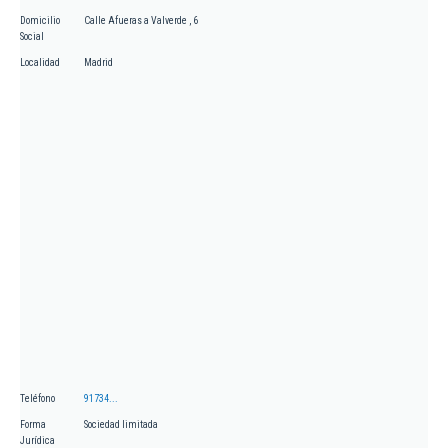
Domicilio
Calle Afueras a Valverde , 6
Social
Localidad
Madrid
Teléfono
91734...
Forma
Sociedad limitada
Jurídica