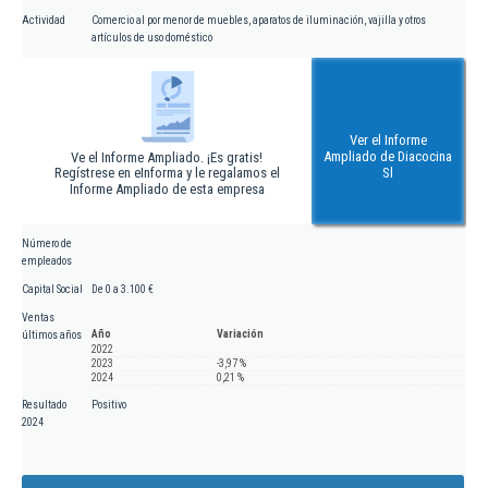
Actividad
Comercio al por menor de muebles, aparatos de iluminación, vajilla y otros
artículos de uso doméstico
Ver el Informe
Ampliado de Diacocina
Ve el Informe Ampliado. ¡Es gratis!
Regístrese en eInforma y le regalamos el
Sl
Informe Ampliado de esta empresa
Número de
empleados
Capital Social
De 0 a 3.100 €
Ventas
Año
Variación
últimos años
2022
2023
-3,97 %
2024
0,21 %
Resultado
Positivo
2024