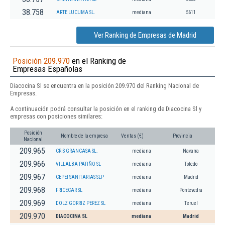
38.758
ARTE LUCUMA SL.
mediana
5611
Ver Ranking de Empresas de Madrid
Posición 209.970
en el Ranking de
Empresas Españolas
Diacocina Sl se encuentra en la posición 209.970 del Ranking Nacional de
Empresas.
A continuación podrá consultar la posición en el ranking de Diacocina Sl y
empresas con posiciones similares:
Posición
Nombre de la empresa
Ventas (€)
Provincia
Nacional
209.965
CRIS GRANCASA SL.
mediana
Navarra
209.966
VILLALBA PATIÑO SL
mediana
Toledo
209.967
CEPEI SANITARIAS SLP
mediana
Madrid
209.968
FRICECAR SL
mediana
Pontevedra
209.969
DOLZ GORRIZ PEREZ SL
mediana
Teruel
209.970
DIACOCINA SL
mediana
Madrid