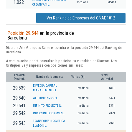
1.022
mediana
Madrid
CREATIVA S.L.
Ver Ranking de Empresas del CNAE 1812
Posición 29.544
en la provincia de
Barcelona
Diacrom Arts Grafiques Sa se encuentra en la posición 29.544 del Ranking de
Barcelona.
A continuación podrá consultar la posición en el ranking de Diacrom Arts
Grafiques Sa y empresas con posiciones similares:
Posición
Sector
Nombre de la empresa
Ventas (€)
Provincia
Actividad
ES VEDRA CAPITAL
29.539
mediana
6811
MANAGEMENT S.L.
29.540
ALUMINIS KM 20 SL
mediana
4324
29.541
INFINITO PROJECTS SL.
mediana
9311
29.542
INCLOS INTERIORISME SL.
mediana
4399
TRANSPORTS I LOGISTICA
29.543
mediana
4941
LLADO S.L.