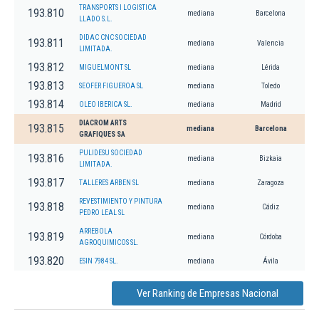
TRANSPORTS I LOGISTICA
193.810
mediana
Barcelona
LLADO S.L.
DIDAC CNC SOCIEDAD
193.811
mediana
Valencia
LIMITADA.
193.812
MIGUELMONT SL
mediana
Lérida
193.813
SEOFER FIGUEROA SL
mediana
Toledo
193.814
OLEO IBERICA SL.
mediana
Madrid
DIACROM ARTS
193.815
mediana
Barcelona
GRAFIQUES SA
PULIDESU SOCIEDAD
193.816
mediana
Bizkaia
LIMITADA.
193.817
TALLERES ARBEN SL
mediana
Zaragoza
REVESTIMIENTO Y PINTURA
193.818
mediana
Cádiz
PEDRO LEAL SL
ARREBOLA
193.819
mediana
Córdoba
AGROQUIMICOS SL.
193.820
ESIN 7984 SL.
mediana
Ávila
Ver Ranking de Empresas Nacional