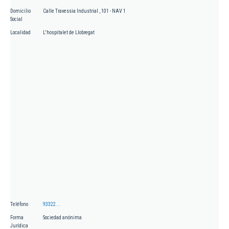
Domicilio
Calle Travessia Industrial , 101 - NAV 1
Social
Localidad
L'hospitalet de Llobregat
Teléfono
93322...
Forma
Sociedad anónima
Jurídica