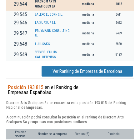
DIACROM ARTS
29.544
mediana
1812
GRAFIQUES SA
29.545
SALERO EL BORN S.L.
mediana
5611
29.546
LA XUPXUP S.L.
mediana
5622
PRUYMANN CONSULTING
29.547
mediana
7499
SL
29.548
LULUSAK SL
mediana
6820
SERVEIS I PULITS
29.549
mediana
8123
CALLDETENES S.L.
Ver Ranking de Empresas de Barcelona
Posición 193.815
en el Ranking de
Empresas Españolas
Diacrom Arts Grafiques Sa se encuentra en la posición 193.815 del Ranking
Nacional de Empresas.
A continuación podrá consultar la posición en el ranking de Diacrom Arts
Grafiques Sa y empresas con posiciones similares:
Posición
Nombre de la empresa
Ventas (€)
Provincia
Nacional