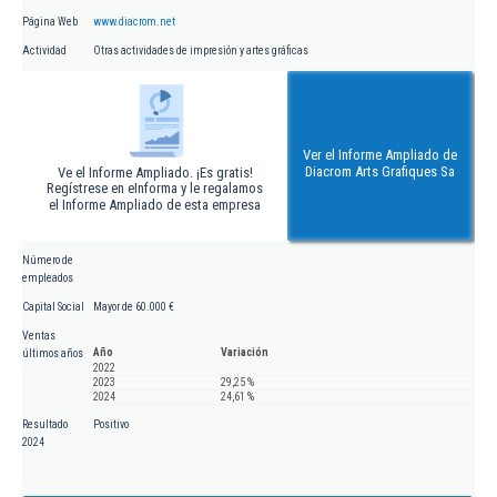
Página Web
www.diacrom.net
Actividad
Otras actividades de impresión y artes gráficas
Ver el Informe Ampliado de
Diacrom Arts Grafiques Sa
Ve el Informe Ampliado. ¡Es gratis!
Regístrese en eInforma y le regalamos
el Informe Ampliado de esta empresa
Número de
empleados
Capital Social
Mayor de 60.000 €
Ventas
Año
Variación
últimos años
2022
2023
29,25 %
2024
24,61 %
Resultado
Positivo
2024