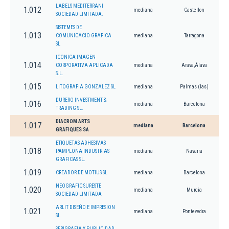
LABELS MEDITERRANI
1.012
mediana
Castellon
SOCIEDAD LIMITADA.
SISTEMES DE
1.013
COMUNICACIO GRAFICA
mediana
Tarragona
SL
ICONICA IMAGEN
1.014
CORPORATIVA APLICADA
mediana
Arava,Álava
S.L.
1.015
LITOGRAFIA GONZALEZ SL
mediana
Palmas (las)
DURERO INVESTMENT &
1.016
mediana
Barcelona
TRADING SL.
DIACROM ARTS
1.017
mediana
Barcelona
GRAFIQUES SA
ETIQUETAS ADHESIVAS
1.018
PAMPLONA INDUSTRIAS
mediana
Navarra
GRAFICAS SL.
1.019
CREADOR DE MOTIUS SL
mediana
Barcelona
NEOGRAFIC SURESTE
1.020
mediana
Murcia
SOCIEDAD LIMITADA
ARLIT DISEÑO E IMPRESION
1.021
mediana
Pontevedra
SL.
SERIGRAFIA Y PUBLICIDAD