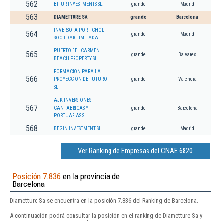
562
BIFUR INVESTMENTS SL.
grande
Madrid
563
DIAMETTURE SA
grande
Barcelona
INVERSORA PORTICHOL
564
grande
Madrid
SOCIEDAD LIMITADA
PUERTO DEL CARMEN
565
grande
Baleares
BEACH PROPERTY SL.
FORMACION PARA LA
566
PROYECCION DE FUTURO
grande
Valencia
SL
AJK INVERSIONES
567
CANTABRICAS Y
grande
Barcelona
PORTUARIAS SL.
568
BEGIN INVESTMENT SL.
grande
Madrid
Ver Ranking de Empresas del CNAE 6820
Posición 7.836
en la provincia de
Barcelona
Diametture Sa se encuentra en la posición 7.836 del Ranking de Barcelona.
A continuación podrá consultar la posición en el ranking de Diametture Sa y