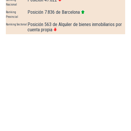
Nacional
Posición 7.836 de Barcelona
Ranking
Provincial
Posición 563 de Alquiler de bienes inmobiliarios por
Ranking Sectorial
cuenta propia