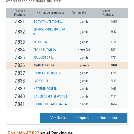
empresas con posiciones similares:
Posición
Sector
Nombre de la empresa
Ventas (€)
Provincia
Actividad
7.831
BOAVIT NUTRITION SL.
grande
4685
EDIFICA 75 PROMOTORA
7.832
grande
6812
S.L.
7.833
TECSAL SA
grande
8130
7.834
TRANS BUTAN SA
4.969.086
3521
7.835
SEUL MOTOR SL.
grande
4781
7.836
DIAMETTURE SA
grande
6820
7.837
PROMAR EDIFICIOS SL
grande
4730
7.838
IMREPOL SL
grande
2399
7.839
NATUR IMPORT SL
grande
4619
7.840
BAUEN OBRES I SERVEIS S.L.
grande
4101
7.841
ESPUMOSOS FABREGAS SA
grande
4634
Ver Ranking de Empresas de Barcelona
Posición 47.822
en el Ranking de