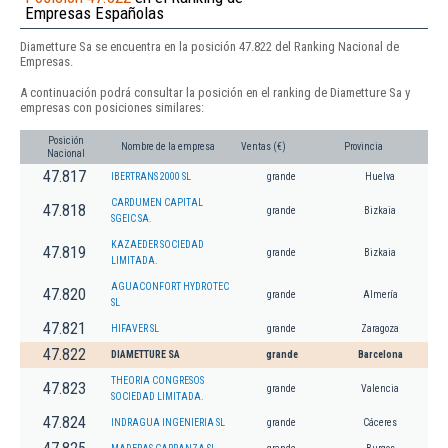
Empresas Españolas
Diametture Sa se encuentra en la posición 47.822 del Ranking Nacional de
Empresas.
A continuación podrá consultar la posición en el ranking de Diametture Sa y
empresas con posiciones similares:
Posición
Nombre de la empresa
Ventas (€)
Provincia
Nacional
47.817
IBERTRANS 2000 SL
grande
Huelva
CARDUMEN CAPITAL
47.818
grande
Bizkaia
SGEIC SA.
KAZAEDER SOCIEDAD
47.819
grande
Bizkaia
LIMITADA.
AGUACONFORT HYDROTEC
47.820
grande
Almería
SL
47.821
HIFAVER SL
grande
Zaragoza
47.822
DIAMETTURE SA
grande
Barcelona
THEORIA CONGRESOS
47.823
grande
Valencia
SOCIEDAD LIMITADA.
47.824
INDRAGUA INGENIERIA SL
grande
Cáceres