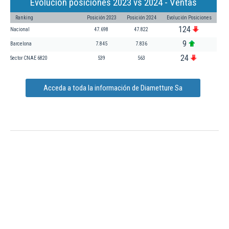
Evolución posiciones 2023 vs 2024 - Ventas
Ranking
Posición 2023
Posición 2024
Evolución Posiciones
124
Nacional
47.698
47.822
9
Barcelona
7.845
7.836
24
Sector CNAE 6820
539
563
Acceda a toda la información de Diametture Sa