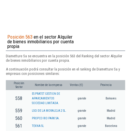
Posición 563
en el sector Alquiler
de bienes inmobiliarios por cuenta
propia
Diametture Sa se encuentra en la posición 563 del Ranking del sector Alquiler
de bienes inmobiliarios por cuenta propia.
A continuación podrá consultar la posición en el ranking de Diametture Sa y
empresas con posiciones similares:
Posición
Nombre de la empresa
Ventas (€)
Provincia
Sector
ES PRATET GESTION DE
558
APARCAMIENTOS
grande
Baleares
SOCIEDAD LIMITADA.
559
LSGI DE LA MORALEJA 2 SL.
grande
Madrid
560
PROPCO RIO PARK SA.
grande
Madrid
561
TEXNA SL
grande
Barcelona