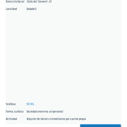
Domicilio Social
Calle del Convent , 61
Localidad
Sabadell
Teléfono
93745...
Forma Jurídica
Sociedad anónima unipersonal
Actividad
Alquiler de bienes inmobiliarios por cuenta propia