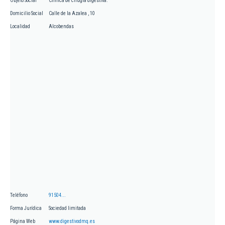
Objeto Social
Clínica de cirugía digestiva.
Domicilio Social
Calle de la Azalea , 10
Localidad
Alcobendas
Teléfono
91504...
Forma Jurídica
Sociedad limitada
Página Web
www.digestivodmq.es