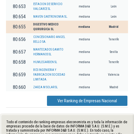
ESTACION DE SERVICIO
80.653
mediana
León
VALCARCE SL
80.654
MAVEN GASTRONOMIA SL.
mediana
León
DIGESTIVO MEDICO
80.655
mediana
Madrid
QUIRURGICA SL
CONCESIONARIO ANGEL
80.656
mediana
Tenerife
BELLO SA.
MANTECADOS GAMITO
80.657
mediana
Sevilla
HERMANOS SL
80.658
HUMLEGARDEN SL
mediana
Tenerife
BCS INGENIERIA Y
80.659
FABRICACION SOCIEDAD
mediana
Valencia
LIMITADA.
80.660
ZARZA M SOLAR SL
mediana
Madrid
Ver Ranking de Empresas Nacional
Todo el contenido de ranking-empresas.eleconomista.es y toda la información de
empresas procede de la base de datos de INFORMA D&B S.A.U. (S.M.E.) y es
tratada y suministrada por INFORMA D&B S.A.U. (S.M.E.). En todo caso, la