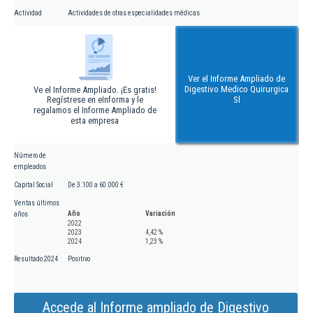
Actividad
Actividades de otras especialidades médicas
Ver el Informe Ampliado de
Digestivo Medico Quirurgica
Ve el Informe Ampliado. ¡Es gratis!
Regístrese en eInforma y le
Sl
regalamos el Informe Ampliado de
esta empresa
Número de
empleados
Capital Social
De 3.100 a 60.000 €
Ventas últimos
Año
Variación
años
2022
2023
4,42 %
2024
1,23 %
Resultado 2024
Positivo
Accede al Informe ampliado de Digestivo