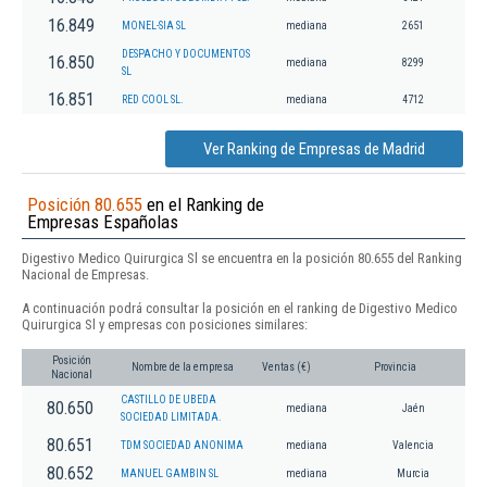
16.849
MONEL-SIA SL
mediana
2651
DESPACHO Y DOCUMENTOS
16.850
mediana
8299
SL
16.851
RED COOL SL.
mediana
4712
Ver Ranking de Empresas de Madrid
Posición 80.655
en el Ranking de
Empresas Españolas
Digestivo Medico Quirurgica Sl se encuentra en la posición 80.655 del Ranking
Nacional de Empresas.
A continuación podrá consultar la posición en el ranking de Digestivo Medico
Quirurgica Sl y empresas con posiciones similares:
Posición
Nombre de la empresa
Ventas (€)
Provincia
Nacional
CASTILLO DE UBEDA
80.650
mediana
Jaén
SOCIEDAD LIMITADA.
80.651
TDM SOCIEDAD ANONIMA
mediana
Valencia
80.652
MANUEL GAMBIN SL
mediana
Murcia