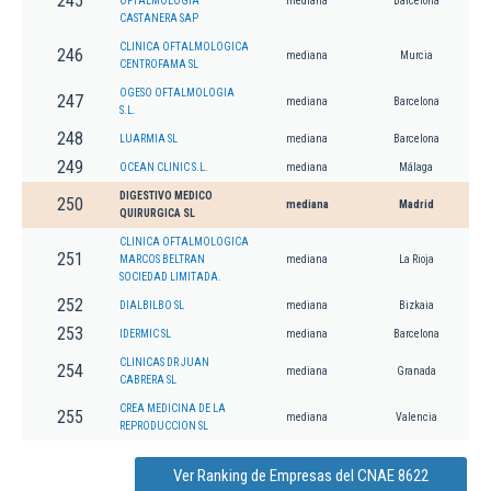
245
OFTALMOLOGIA
mediana
Barcelona
CASTANERA SAP
CLINICA OFTALMOLOGICA
246
mediana
Murcia
CENTROFAMA SL
OGESO OFTALMOLOGIA
247
mediana
Barcelona
S.L.
248
LUARMIA SL
mediana
Barcelona
249
OCEAN CLINIC S.L.
mediana
Málaga
DIGESTIVO MEDICO
250
mediana
Madrid
QUIRURGICA SL
CLINICA OFTALMOLOGICA
251
MARCOS BELTRAN
mediana
La Rioja
SOCIEDAD LIMITADA.
252
DIALBILBO SL
mediana
Bizkaia
253
IDERMIC SL
mediana
Barcelona
CLINICAS DR JUAN
254
mediana
Granada
CABRERA SL
CREA MEDICINA DE LA
255
mediana
Valencia
REPRODUCCION SL
Ver Ranking de Empresas del CNAE 8622