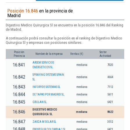
Posición 16.846
en la provincia de
Madrid
Digestivo Medico Quirurgica Sl se encuentra en la posición 16.846 del Ranking
de Madrid.
A continuación podrá consultar la posición en el ranking de Digestivo Medico
Quirurgica Sl y empresas con posiciones similares:
Posición
Sector
Nombre de la empresa
Ventas (€)
Provincia
Actividad
ARSEM SERVICIOS
16.841
mediana
7020
ENERGETICOS SL.
SPRAYING SYSTEMS SPAIN
16.842
mediana
4664
SL
16.843
INFORYDE SISTEMAS SL
mediana
7112
16.844
DE TAPAS POR MADRID SL.
mediana
5611
16.845
GRULAN SL
mediana
6421
DIGESTIVO MEDICO
16.846
mediana
8622
QUIRURGICA SL
16.847
ZARZA M SOLAR SL
mediana
3512
16.848
PROSEGUR COLOMBIA 1 SL.
mediana
6421