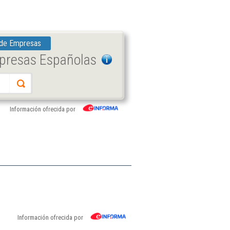
 de Empresas
mpresas Españolas
Información ofrecida por
Información ofrecida por