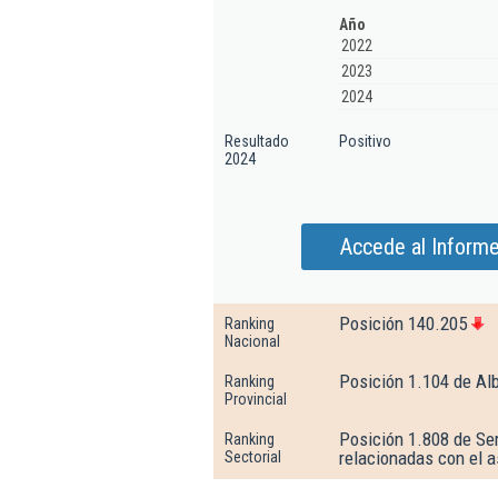
Año
2022
2023
2024
Resultado
Positivo
2024
Accede al Inform
Posición 140.205
Ranking
Nacional
Posición 1.104 de Al
Ranking
Provincial
Posición 1.808 de Ser
Ranking
relacionadas con el 
Sectorial