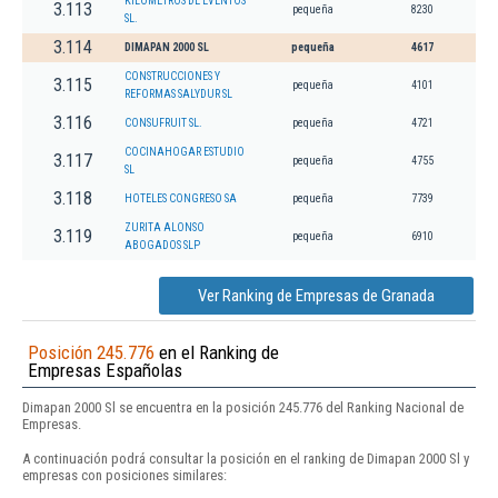
KILOMETROS DE EVENTOS
3.113
pequeña
8230
SL.
3.114
DIMAPAN 2000 SL
pequeña
4617
CONSTRUCCIONES Y
3.115
pequeña
4101
REFORMAS SALYDUR SL
3.116
CONSUFRUIT SL.
pequeña
4721
COCINAHOGAR ESTUDIO
3.117
pequeña
4755
SL
3.118
HOTELES CONGRESO SA
pequeña
7739
ZURITA ALONSO
3.119
pequeña
6910
ABOGADOS SLP
Ver Ranking de Empresas de Granada
Posición 245.776
en el Ranking de
Empresas Españolas
Dimapan 2000 Sl se encuentra en la posición 245.776 del Ranking Nacional de
Empresas.
A continuación podrá consultar la posición en el ranking de Dimapan 2000 Sl y
empresas con posiciones similares: