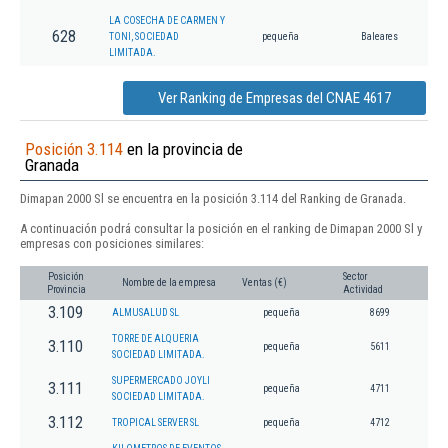
LA COSECHA DE CARMEN Y
628
TONI, SOCIEDAD
pequeña
Baleares
LIMITADA.
Ver Ranking de Empresas del CNAE 4617
Posición 3.114
en la provincia de
Granada
Dimapan 2000 Sl se encuentra en la posición 3.114 del Ranking de Granada.
A continuación podrá consultar la posición en el ranking de Dimapan 2000 Sl y
empresas con posiciones similares:
Posición
Sector
Nombre de la empresa
Ventas (€)
Provincia
Actividad
3.109
ALMUSALUD SL
pequeña
8699
TORRE DE ALQUERIA
3.110
pequeña
5611
SOCIEDAD LIMITADA.
SUPERMERCADO JOYLI
3.111
pequeña
4711
SOCIEDAD LIMITADA.
3.112
TROPICAL SERVER SL
pequeña
4712