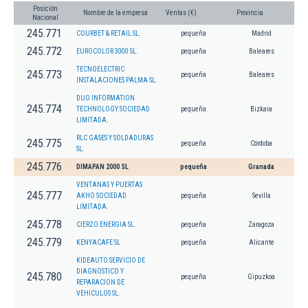
Posición
Nombre de la empresa
Ventas (€)
Provincia
Nacional
245.771
COURBET & RETAIL SL.
pequeña
Madrid
245.772
EUROCOLOR 3000 SL.
pequeña
Baleares
TECNOELECTRIC
245.773
pequeña
Baleares
INSTALACIONES PALMA SL.
DUO INFORMATION
245.774
TECHNOLOGY SOCIEDAD
pequeña
Bizkaia
LIMITADA.
RLC GASES Y SOLDADURAS
245.775
pequeña
Córdoba
SL.
245.776
DIMAPAN 2000 SL
pequeña
Granada
VENTANAS Y PUERTAS
245.777
AKHO SOCIEDAD
pequeña
Sevilla
LIMITADA.
245.778
CIERZO ENERGIA SL.
pequeña
Zaragoza
245.779
KENYACAFE SL
pequeña
Alicante
KIDEAUTO SERVICIO DE
DIAGNOSTICO Y
245.780
pequeña
Gipuzkoa
REPARACION DE
VEHICULOS SL.