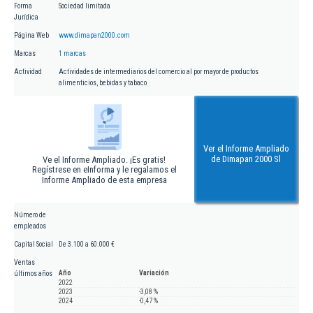
Forma
Sociedad limitada
Jurídica
Página Web
www.dimapan2000.com
Marcas
1 marcas
Actividad
Actividades de intermediarios del comercio al por mayor de productos
alimenticios, bebidas y tabaco
Ver el Informe Ampliado
de Dimapan 2000 Sl
Ve el Informe Ampliado. ¡Es gratis!
Regístrese en eInforma y le regalamos el
Informe Ampliado de esta empresa
Número de
empleados
Capital Social
De 3.100 a 60.000 €
Ventas
Año
Variación
últimos años
2022
2023
-3,08 %
2024
-0,47 %