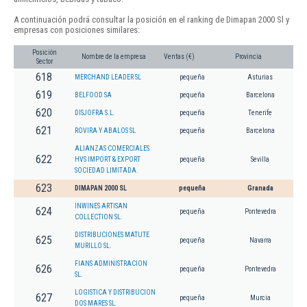
A continuación podrá consultar la posición en el ranking de Dimapan 2000 Sl y
empresas con posiciones similares:
Posición
Nombre de la empresa
Ventas (€)
Provincia
Sector
618
MERCHAND LEADER SL
pequeña
Asturias
619
BELFOOD SA
pequeña
Barcelona
620
DISJOFRA S.L.
pequeña
Tenerife
621
ROVIRA Y ABALOS SL
pequeña
Barcelona
ALIANZAS COMERCIALES
622
HVS IMPORT & EXPORT
pequeña
Sevilla
SOCIEDAD LIMITADA.
623
DIMAPAN 2000 SL
pequeña
Granada
INWINES ARTISAN
624
pequeña
Pontevedra
COLLECTION SL.
DISTRIBUCIONES MATUTE
625
pequeña
Navarra
MURILLO SL.
FIANS ADMINISTRACION
626
pequeña
Pontevedra
SL.
LOGISTICA Y DISTRIBUCION
627
pequeña
Murcia
DOS MARES SL.