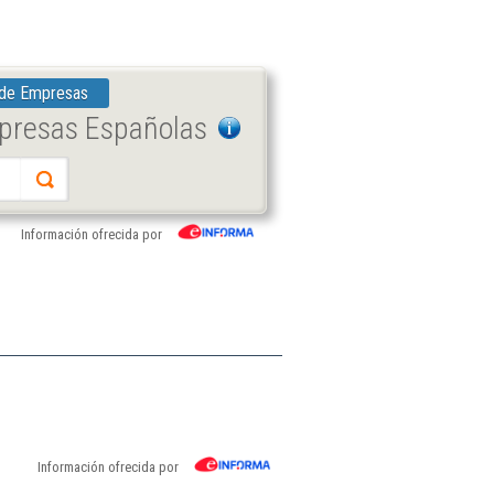
 de Empresas
mpresas Españolas
Información ofrecida por
Información ofrecida por