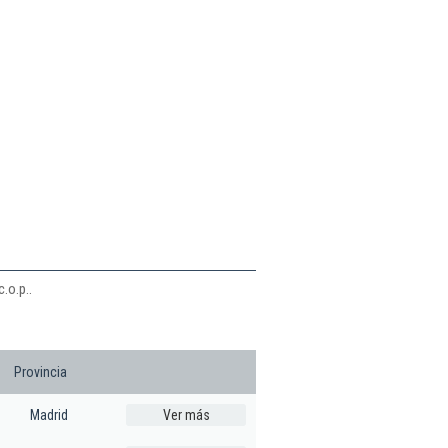
n
.o.p..
Provincia
Madrid
Ver más