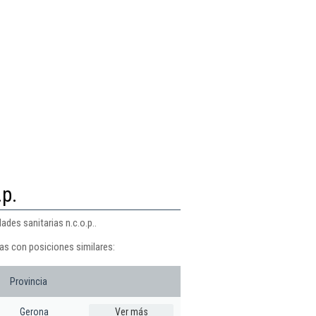
.p.
des sanitarias n.c.o.p..
as con posiciones similares:
Provincia
Gerona
Ver más