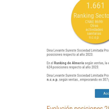
1.661
Ranking Secto
CNAE 8699:
Otras
actividades
sanitarias
n.c.o.p.
Dina Levante Sureste Sociedad Limitada Prof
posiciones respecto al año 2023.
En el
Ranking de Almería
según ventas, la 
624 posiciones respecto al año 2023.
Dina Levante Sureste Sociedad Limitada Prof
n.c.o.p.
según ventas , empeorando en 307 p
Acc
Evolución posiciones 2