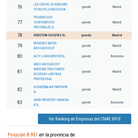
LEX CENTRO DE ASESORES
76
grande
Madrid
TECNICOS JURIDICOS SA
PFS SERVICIOS
77
CORPORATIVOS
grande
Madrid
PROCESALES, SL.
78
DIRECTUM SOCIETAS SL.
grande
Madrid
MONEREO MEYER
79
grande
Madrid
ABOGADOS SLP.
80
ALTH LOAN SERVICES SL.
grande
Barcelona
ARCO ABOGADOS Y
ASESORES TRIBUTARIOS
81
grande
Madrid
SOCIEDAD LIMITADA
PROFESIONAL.
BUSINESS&LAW PARTNERS
82
grande
Madrid
SL.
ISERN PATENTES Y MARCAS
83
grande
Barcelona
B SL.
Ver Ranking de Empresas del CNAE 6910
Posición 8.951
en la provincia de