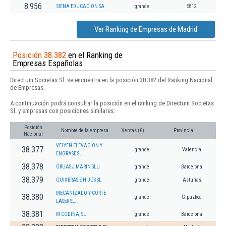
8.956
SIENA EDUCACION SA.
grande
5812
Ver Ranking de Empresas de Madrid
Posición 38.382
en el Ranking de
Empresas Españolas
Directum Societas Sl. se encuentra en la posición 38.382 del Ranking Nacional
de Empresas.
A continuación podrá consultar la posición en el ranking de Directum Societas
Sl. y empresas con posiciones similares:
Posición
Nombre de la empresa
Ventas (€)
Provincia
Nacional
VELYEN ELEVACION Y
38.377
grande
Valencia
ENGRASE SL
38.378
GRUAS J MARIN SLU
grande
Barcelona
38.379
GUIXERAS E HIJOS SL
grande
Asturias
MECANIZADO Y CORTE
38.380
grande
Gipuzkoa
LASER SL.
38.381
M CODINA, SL
grande
Barcelona