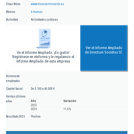
Otras Webs
www.elconsentimiento.es
Marcas
6 marcas
Actividad
Actividades jurídicas
Ver el Informe Ampliado
de Directum Societas Sl.
Ve el Informe Ampliado. ¡Es gratis!
Regístrese en eInforma y le regalamos el
Informe Ampliado de esta empresa
Número de
empleados
Capital Social
De 3.100 a 60.000 €
Ventas últimos
Año
Variación
años
2023
2024
11,4 %
Resultado 2025
Positivo