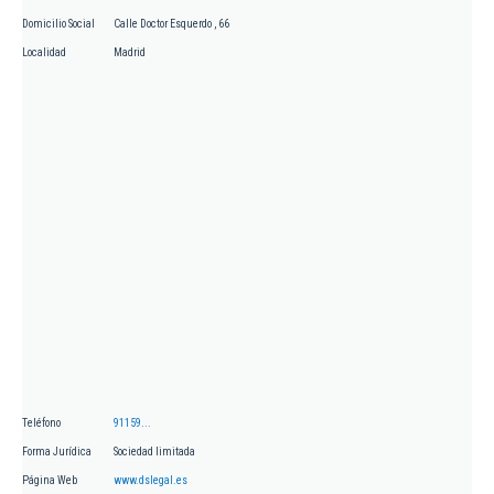
Domicilio Social
Calle Doctor Esquerdo , 66
Localidad
Madrid
Teléfono
91159...
Forma Jurídica
Sociedad limitada
Página Web
www.dslegal.es