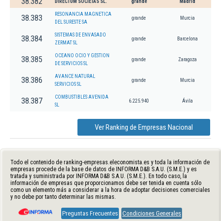
38.382
DIRECTUM SOCIETAS SL.
grande
Madrid
RESONANCIA MAGNETICA
38.383
grande
Murcia
DEL SURESTE SA
SISTEMAS DE ENVASADO
38.384
grande
Barcelona
ZERMAT SL
OCEANO OCIO Y GESTION
38.385
grande
Zaragoza
DE SERVICIOS SL
AVANCE NATURAL
38.386
grande
Murcia
SERVICIOS SL
COMBUSTIBLES AVENIDA
38.387
6.225.940
Ávila
SL
Ver Ranking de Empresas Nacional
Todo el contenido de ranking-empresas.eleconomista.es y toda la información de
empresas procede de la base de datos de INFORMA D&B S.A.U. (S.M.E.) y es
tratada y suministrada por INFORMA D&B S.A.U. (S.M.E.). En todo caso, la
información de empresas que proporcionamos debe ser tenida en cuenta sólo
como un elemento más a considerar a la hora de adoptar decisiones comerciales
y no debe por tanto determinar las mismas.
Preguntas Frecuentes
Condiciones Generales