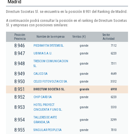
Madrid
Directum Societas Sl. se encuentra en la posición 8.951 del Ranking de Madrid.
A continuación podrá consultar la posición en el ranking de Directum Societas
Sl. y empresas con posiciones similares:
Posición
Sector
Nombre de la empresa
Ventas (€)
Provincia
Actividad
8.946
PIEDRAFITA SYSTEMS SL.
grande
7112
8.947
UBIMIA S.A.U.
grande
6220
TRESCOM COMUNICACION
8.948
grande
7311
SL.
8.949
CALICO SA
grande
4649
8.950
CELEO FOTOVOLTAICO SA.
grande
3512
8.951
DIRECTUM SOCIETAS SL.
grande
6910
8.952
CHIP CARD SA
grande
6220
HOTEL PROYECT
8.953
grande
5510
CINCUENTA Y UNO SL.
TALLERES DE ARTE
8.954
grande
3299
GRANDA, SA
8.955
SINGULAR PEOPLE SA
grande
7010