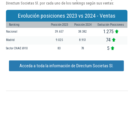
Directum Societas Sl. por cada uno de los rankings según sus ventas:
Evolución posiciones 2023 vs 2024 - Ventas
Ranking
Posición 2023
Posición 2024
Evolución Posiciones
1.275
Nacional
39.657
38.382
74
Madrid
9.025
8.951
5
Sector CNAE 6910
83
78
Acceda a toda la información de Directum Societas Sl.