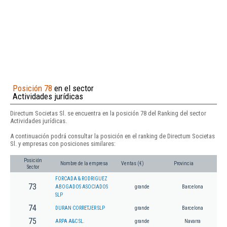
Posición 78
en el sector
Actividades jurídicas
Directum Societas Sl. se encuentra en la posición 78 del Ranking del sector
Actividades jurídicas.
A continuación podrá consultar la posición en el ranking de Directum Societas
Sl. y empresas con posiciones similares:
Posición
Nombre de la empresa
Ventas (€)
Provincia
Sector
FORCADA & RODRIGUEZ
73
ABOGADOS ASOCIADOS
grande
Barcelona
SLP
74
DURAN CORRETJER SLP
grande
Barcelona
75
ARPA A&C SL.
grande
Navarra