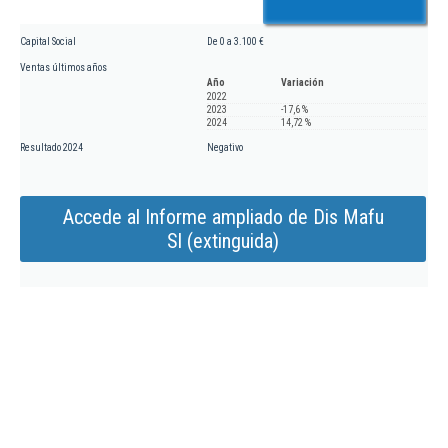
Capital Social
De 0 a 3.100 €
Ventas últimos años
Año
Variación
2022
2023
-17,6 %
2024
14,72 %
Resultado 2024
Negativo
Accede al Informe ampliado de Dis Mafu
Sl (extinguida)