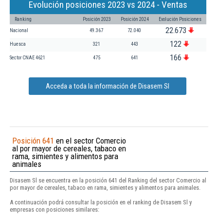
Evolución posiciones 2023 vs 2024 - Ventas
Ranking
Posición 2023
Posición 2024
Evolución Posiciones
22.673
Nacional
49.367
72.040
122
Huesca
321
443
166
Sector CNAE 4621
475
641
Acceda a toda la información de Disasem Sl
Posición 641
en el sector Comercio
al por mayor de cereales, tabaco en
rama, simientes y alimentos para
animales
Disasem Sl se encuentra en la posición 641 del Ranking del sector Comercio al
por mayor de cereales, tabaco en rama, simientes y alimentos para animales.
A continuación podrá consultar la posición en el ranking de Disasem Sl y
empresas con posiciones similares: