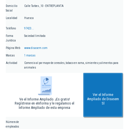
Domicilio
Calle Tarbes , 10 - ENTREPLANTA
Social
Localidad
Huesca
Teléfono
97423...
Forma
Sociedad limitada
Jurídica
Página Web
www.disasem.com
Marcas
1 marcas
Actividad
Comercio al por mayor de cereales, tabaco en rama, simientes y alimentos para
animales
Ver el Informe
Ampliado de Disasem
Ve el Informe Ampliado. ¡Es gratis!
Regístrese en eInforma y le regalamos el
Sl
Informe Ampliado de esta empresa
Número de
empleados