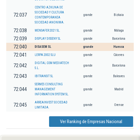
CENTRO AZKUNA DE
SOCIEDAD Y CULTURA
72.037
grande
Bizkaia
CONTEMPORANEA
SOCIEDAD ANONIMA.
72.038
MENSAFER 2021 SL.
grande
Málaga
72.039
DISPLAY DISSENY SL
grande
Barcelona
72.040
DISASEM SL
grande
Huesca
72.041
LERPA 2002 SLU
grande
Cáceres
DIGITAL GSM MEDIATECH
72.042
grande
Barcelona
S.L.
72.043
IBITRANSIT SL
grande
Baleares
SERMES CONSULTING
72.044
MANAGEMENT
grande
Madrid
INFORMATION SYSTEM SL.
ARREAINVEST SOCIEDAD
72.045
grande
Orense
LIMITADA.
Ver Ranking de Empresas Nacional