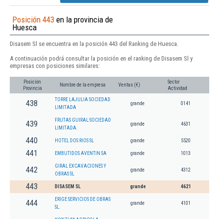
Posición 443
en la provincia de
Huesca
Disasem Sl se encuentra en la posición 443 del Ranking de Huesca.
A continuación podrá consultar la posición en el ranking de Disasem Sl y
empresas con posiciones similares:
Posición
Sector
Nombre de la empresa
Ventas (€)
Provincia
Actividad
TORRE LAJULIA SOCIEDAD
438
grande
0141
LIMITADA
FRUTAS GUIRAL SOCIEDAD
439
grande
4631
LIMITADA.
440
HOTEL DOS RIOS SL
grande
5520
441
EMBUTIDOS AVENTIN SA
grande
1013
GIRAL EXCAVACIONES Y
442
grande
4312
OBRAS SL
443
DISASEM SL
grande
4621
ERIGE SERVICIOS DE OBRAS
444
grande
4101
SL.