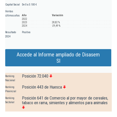
Capital Social
De 0 a 3.100 €
Ventas
Año
Variación
últimos años
2022
2023
28,82 %
2024
-29,49 %
Resultado
Positivo
2024
Accede al Informe ampliado de Disasem
Sl
Posición 72.040
Ranking
Nacional
Posición 443 de Huesca
Ranking
Provincial
Posición 641 de Comercio al por mayor de cereales,
Ranking
tabaco en rama, simientes y alimentos para animales
Sectorial