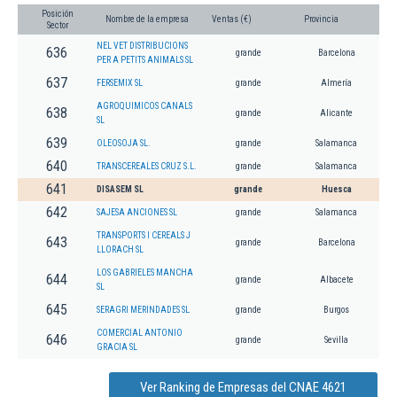
Posición
Nombre de la empresa
Ventas (€)
Provincia
Sector
NEL VET DISTRIBUCIONS
636
grande
Barcelona
PER A PETITS ANIMALS SL
637
FERSEMIX SL
grande
Almería
AGROQUIMICOS CANALS
638
grande
Alicante
SL
639
OLEOSOJA SL.
grande
Salamanca
640
TRANSCEREALES CRUZ S.L.
grande
Salamanca
641
DISASEM SL
grande
Huesca
642
SAJESA ANCIONES SL
grande
Salamanca
TRANSPORTS I CEREALS J
643
grande
Barcelona
LLORACH SL
LOS GABRIELES MANCHA
644
grande
Albacete
SL
645
SERAGRI MERINDADES SL
grande
Burgos
COMERCIAL ANTONIO
646
grande
Sevilla
GRACIA SL
Ver Ranking de Empresas del CNAE 4621