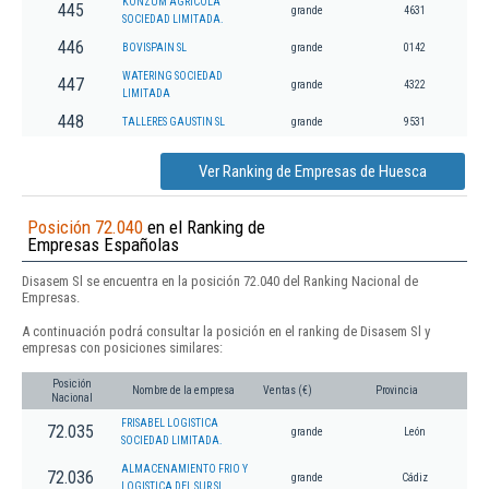
KONZUM AGRICOLA
445
grande
4631
SOCIEDAD LIMITADA.
446
BOVISPAIN SL
grande
0142
WATERING SOCIEDAD
447
grande
4322
LIMITADA
448
TALLERES GAUSTIN SL
grande
9531
Ver Ranking de Empresas de Huesca
Posición 72.040
en el Ranking de
Empresas Españolas
Disasem Sl se encuentra en la posición 72.040 del Ranking Nacional de
Empresas.
A continuación podrá consultar la posición en el ranking de Disasem Sl y
empresas con posiciones similares:
Posición
Nombre de la empresa
Ventas (€)
Provincia
Nacional
FRISABEL LOGISTICA
72.035
grande
León
SOCIEDAD LIMITADA.
ALMACENAMIENTO FRIO Y
72.036
grande
Cádiz
LOGISTICA DEL SUR SL.