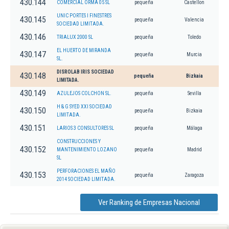
430.144
COMERCIAL ORMA 05 SL
pequeña
Castellon
UNIC PORTES I FINESTRES
430.145
pequeña
Valencia
SOCIEDAD LIMITADA.
430.146
TRIALUX 2000 SL
pequeña
Toledo
EL HUERTO DE MIRANDA
430.147
pequeña
Murcia
SL.
DISROLAB IRIS SOCIEDAD
430.148
pequeña
Bizkaia
LIMITADA.
430.149
AZULEJOS COLCHON SL.
pequeña
Sevilla
H & G SYED XXI SOCIEDAD
430.150
pequeña
Bizkaia
LIMITADA.
430.151
LARIOS 3 CONSULTORES SL
pequeña
Málaga
CONSTRUCCIONES Y
430.152
MANTENIMIENTO LOZANO
pequeña
Madrid
SL
PERFORACIONES EL MAÑO
430.153
pequeña
Zaragoza
2014 SOCIEDAD LIMITADA.
Ver Ranking de Empresas Nacional