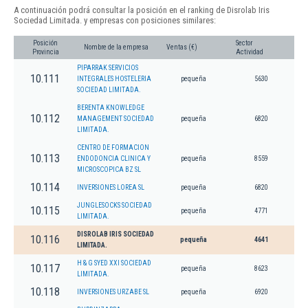
A continuación podrá consultar la posición en el ranking de Disrolab Iris
Sociedad Limitada. y empresas con posiciones similares:
Posición
Sector
Nombre de la empresa
Ventas (€)
Provincia
Actividad
PIPARRAK SERVICIOS
10.111
INTEGRALES HOSTELERIA
pequeña
5630
SOCIEDAD LIMITADA.
BERENTA KNOWLEDGE
10.112
MANAGEMENT SOCIEDAD
pequeña
6820
LIMITADA.
CENTRO DE FORMACION
10.113
ENDODONCIA CLINICA Y
pequeña
8559
MICROSCOPICA BZ SL
10.114
INVERSIONES LOREA SL
pequeña
6820
JUNGLESOCKS SOCIEDAD
10.115
pequeña
4771
LIMITADA.
DISROLAB IRIS SOCIEDAD
10.116
pequeña
4641
LIMITADA.
H & G SYED XXI SOCIEDAD
10.117
pequeña
8623
LIMITADA.
10.118
INVERSIONES URZABE SL
pequeña
6920