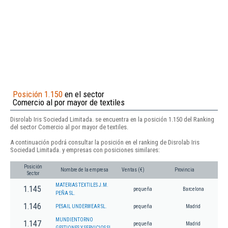
Posición 1.150
en el sector
Comercio al por mayor de textiles
Disrolab Iris Sociedad Limitada. se encuentra en la posición 1.150 del Ranking
del sector Comercio al por mayor de textiles.
A continuación podrá consultar la posición en el ranking de Disrolab Iris
Sociedad Limitada. y empresas con posiciones similares:
Posición
Nombre de la empresa
Ventas (€)
Provincia
Sector
MATERIAS TEXTILES J.M.
1.145
pequeña
Barcelona
PEÑA SL.
1.146
PESAIL UNDERWEAR SL.
pequeña
Madrid
MUNDIENTORNO
1.147
pequeña
Madrid
GESTIONES Y SERVICIOS SL.