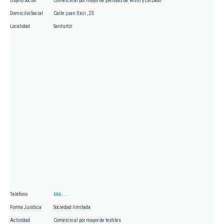
Objeto Social
Comercio al por mayor de prendas de vestir y calzado
Domicilio Social
Calle juan Xxiii , 23
Localidad
Santurtzi
Teléfono
666.....
Forma Jurídica
Sociedad limitada
Actividad
Comercio al por mayor de textiles