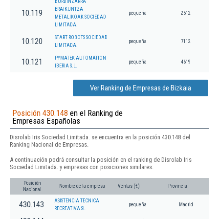
BURDINZARRA
ERAIKUNTZA
10.119
pequeña
2512
METALIKOAK SOCIEDAD
LIMITADA.
START ROBOTS SOCIEDAD
10.120
pequeña
7112
LIMITADA.
PYMATEK AUTOMATION
10.121
pequeña
4619
IBERIA S.L.
Ver Ranking de Empresas de Bizkaia
Posición 430.148
en el Ranking de
Empresas Españolas
Disrolab Iris Sociedad Limitada. se encuentra en la posición 430.148 del
Ranking Nacional de Empresas.
A continuación podrá consultar la posición en el ranking de Disrolab Iris
Sociedad Limitada. y empresas con posiciones similares:
Posición
Nombre de la empresa
Ventas (€)
Provincia
Nacional
ASISTENCIA TECNICA
430.143
pequeña
Madrid
RECREATIVA SL