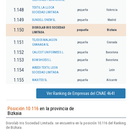
TEXTIL LA LLOCA
1.148
pequeña
Valencia
SOCIEDAD LIMITADA.
1.149
SUNDELL ONEW SL.
pequeña
Madrid
DISROLAB IRIS SOCIEDAD
1.150
pequeña
Bizkaia
LIMITADA.
TEJIDOS MALAGON
1.151
pequeña
Granada
GRANADA SL
1.152
CALICOT UNIFORMES S.L.
pequeña
Barcelona
1.153
BOM SHOES S.L.
pequeña
Barcelona
ARSEDI TEXTIL LEON
1.154
pequeña
León
SOCIEDAD LIMITADA.
1.155
MAXITEX SL
pequeña
Alicante
Ver Ranking de Empresas del CNAE 4641
Posición 10.116
en la provincia de
Bizkaia
Disrolab Iris Sociedad Limitada. se encuentra en la posición 10.116 del Ranking
de Bizkaia.