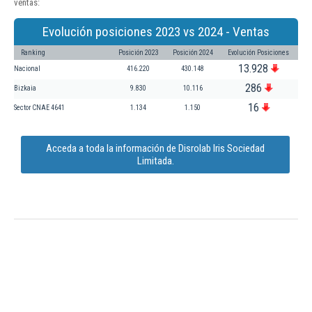
ventas:
Evolución posiciones 2023 vs 2024 - Ventas
Ranking
Posición 2023
Posición 2024
Evolución Posiciones
13.928
Nacional
416.220
430.148
286
Bizkaia
9.830
10.116
16
Sector CNAE 4641
1.134
1.150
Acceda a toda la información de Disrolab Iris Sociedad
Limitada.