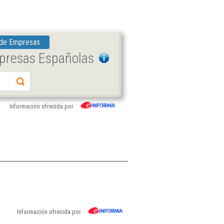
 de Empresas
mpresas Españolas
Información ofrecida por
Información ofrecida por