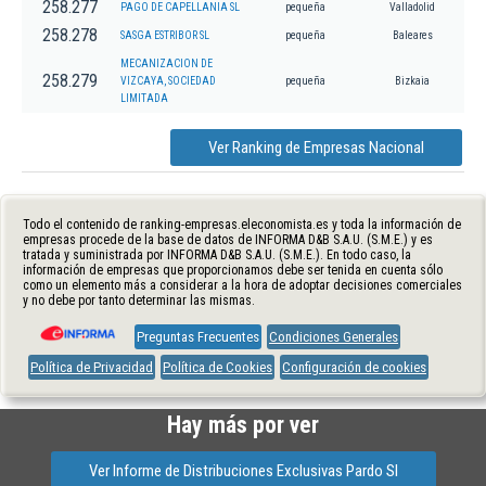
258.277
PAGO DE CAPELLANIA SL
pequeña
Valladolid
258.278
SASGA ESTRIBOR SL
pequeña
Baleares
MECANIZACION DE
258.279
VIZCAYA, SOCIEDAD
pequeña
Bizkaia
LIMITADA
Ver Ranking de Empresas Nacional
Todo el contenido de ranking-empresas.eleconomista.es y toda la información de
empresas procede de la base de datos de INFORMA D&B S.A.U. (S.M.E.) y es
tratada y suministrada por INFORMA D&B S.A.U. (S.M.E.). En todo caso, la
información de empresas que proporcionamos debe ser tenida en cuenta sólo
como un elemento más a considerar a la hora de adoptar decisiones comerciales
y no debe por tanto determinar las mismas.
Preguntas Frecuentes
Condiciones Generales
Política de Privacidad
Política de Cookies
Configuración de cookies
Hay más por ver
Ver Informe de Distribuciones Exclusivas Pardo Sl