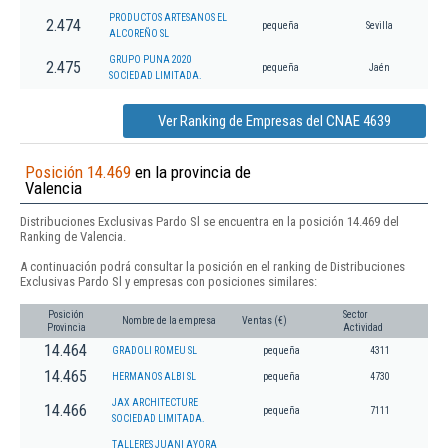
PRODUCTOS ARTESANOS EL
2.474
pequeña
Sevilla
ALCOREÑO SL
GRUPO PUNA 2020
2.475
pequeña
Jaén
SOCIEDAD LIMITADA.
Ver Ranking de Empresas del CNAE 4639
Posición 14.469
en la provincia de
Valencia
Distribuciones Exclusivas Pardo Sl se encuentra en la posición 14.469 del
Ranking de Valencia.
A continuación podrá consultar la posición en el ranking de Distribuciones
Exclusivas Pardo Sl y empresas con posiciones similares:
Posición
Sector
Nombre de la empresa
Ventas (€)
Provincia
Actividad
14.464
GRADOLI ROMEU SL
pequeña
4311
14.465
HERMANOS ALBI SL
pequeña
4730
JAX ARCHITECTURE
14.466
pequeña
7111
SOCIEDAD LIMITADA.
TALLERES JUANI AYORA