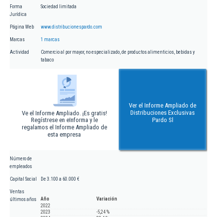
Forma
Sociedad limitada
Jurídica
Página Web
www.distribucionespardo.com
Marcas
1 marcas
Actividad
Comercio al por mayor, no especializado, de productos alimenticios, bebidas y
tabaco
Ver el Informe Ampliado de
Distribuciones Exclusivas
Ve el Informe Ampliado. ¡Es gratis!
Regístrese en eInforma y le
Pardo Sl
regalamos el Informe Ampliado de
esta empresa
Número de
empleados
Capital Social
De 3.100 a 60.000 €
Ventas
Año
Variación
últimos años
2022
2023
-5,24 %