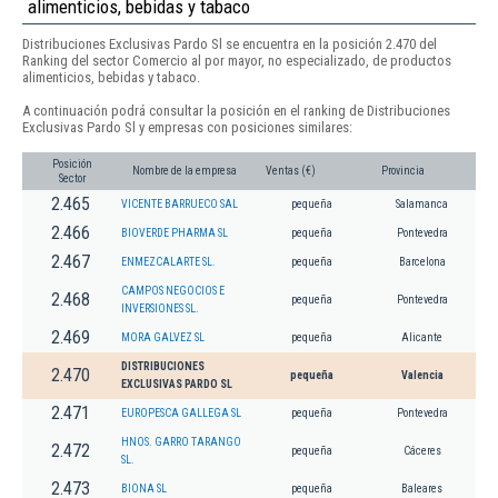
alimenticios, bebidas y tabaco
Distribuciones Exclusivas Pardo Sl se encuentra en la posición 2.470 del
Ranking del sector Comercio al por mayor, no especializado, de productos
alimenticios, bebidas y tabaco.
A continuación podrá consultar la posición en el ranking de Distribuciones
Exclusivas Pardo Sl y empresas con posiciones similares:
Posición
Nombre de la empresa
Ventas (€)
Provincia
Sector
2.465
VICENTE BARRUECO SAL
pequeña
Salamanca
2.466
BIOVERDE PHARMA SL
pequeña
Pontevedra
2.467
ENMEZCALARTE SL.
pequeña
Barcelona
CAMPOS NEGOCIOS E
2.468
pequeña
Pontevedra
INVERSIONES SL.
2.469
MORA GALVEZ SL
pequeña
Alicante
DISTRIBUCIONES
2.470
pequeña
Valencia
EXCLUSIVAS PARDO SL
2.471
EUROPESCA GALLEGA SL
pequeña
Pontevedra
HNOS. GARRO TARANGO
2.472
pequeña
Cáceres
SL.
2.473
BIONA SL
pequeña
Baleares