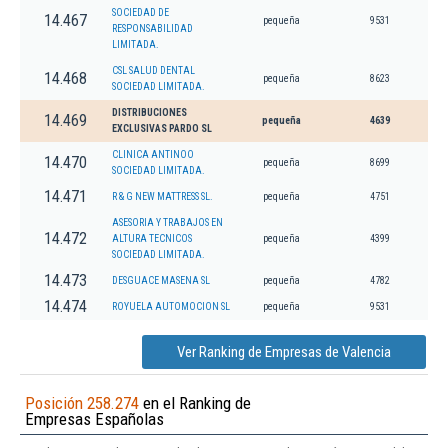
SOCIEDAD DE
14.467
pequeña
9531
RESPONSABILIDAD
LIMITADA.
CSL SALUD DENTAL
14.468
pequeña
8623
SOCIEDAD LIMITADA.
DISTRIBUCIONES
14.469
pequeña
4639
EXCLUSIVAS PARDO SL
CLINICA ANTINOO
14.470
pequeña
8699
SOCIEDAD LIMITADA.
14.471
R & G NEW MATTRESS SL.
pequeña
4751
ASESORIA Y TRABAJOS EN
14.472
ALTURA TECNICOS
pequeña
4399
SOCIEDAD LIMITADA.
14.473
DESGUACE MASENA SL
pequeña
4782
14.474
ROYUELA AUTOMOCION SL
pequeña
9531
Ver Ranking de Empresas de Valencia
Posición 258.274
en el Ranking de
Empresas Españolas