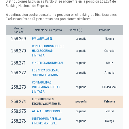
Distribuciones Exclusivas Pardo Sl se encuentra en la posición 258.274 del
Ranking Nacional de Empresas.
A continuación podrá consultar la posición en el ranking de Distribuciones
Exclusivas Pardo Sl y empresas con posiciones similares:
Posición
Nombre de la empresa
Ventas (€)
Provincia
Nacional
258.269
MV LASPALAS SL
pequeña
Navarra
CONFECCIONES MIGUEL E
258.270
HIJOS SOCIEDAD
pequeña
Granada
LIMITADA.
258.271
VINOFILOS ANONIMOS SL
pequeña
Cádiz
LOGISTICA SOFERVAL
258.272
pequeña
Almería
SOCIEDAD LIMITADA.
CONTABILIDAD
258.273
INTEGRADA SOCIEDAD
pequeña
Ciudad Real
LIMITADA
DISTRIBUCIONES
258.274
pequeña
Valencia
EXCLUSIVAS PARDO SL
258.275
ALEA AUTOMOCION SL.
pequeña
Madrid
INTERDOME MARBELLA
258.276
pequeña
Málaga
FINE PROPERTIES SL.