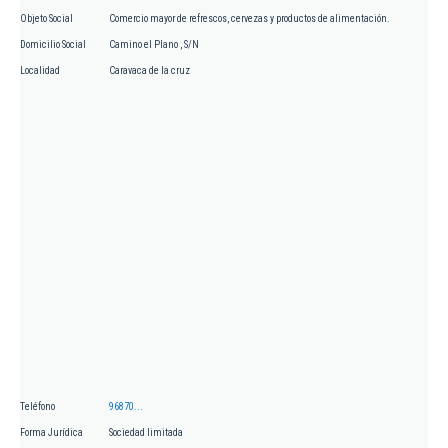
Objeto Social
Comercio mayor de refrescos, cervezas y productos de alimentación.
Domicilio Social
Camino el Plano , S/N
Localidad
Caravaca de la cruz
Teléfono
96870...
Forma Jurídica
Sociedad limitada