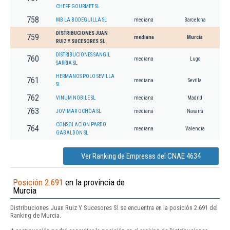
CHEFF GOURMET SL
758
MB LA BODEGUILLA SL
mediana
Barcelona
DISTRIBUCIONES JUAN
759
mediana
Murcia
RUIZ Y SUCESORES SL
DISTRIBUCIONES SANGIL
760
mediana
Lugo
SARRIA SL
HERMANOS POLO SEVILLA
761
mediana
Sevilla
SL
762
VINUM NOBILE SL
mediana
Madrid
763
JOVIMAR OCHOA SL
mediana
Navarra
CONSOLACION PARDO
764
mediana
Valencia
GABALDON SL
Ver Ranking de Empresas del CNAE 4634
Posición 2.691
en la provincia de
Murcia
Distribuciones Juan Ruiz Y Sucesores Sl se encuentra en la posición 2.691 del
Ranking de Murcia.