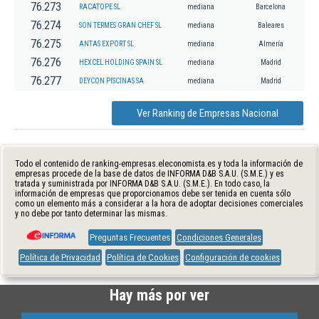
76.273
RACATOPE SL
mediana
Barcelona
76.274
SON TERMES GRAN CHEF SL
mediana
Baleares
76.275
ANTAS EXPORT SL
mediana
Almería
76.276
HEXCEL HOLDING SPAIN SL
mediana
Madrid
76.277
DEYCON PISCINAS SA
mediana
Madrid
Ver Ranking de Empresas Nacional
Todo el contenido de ranking-empresas.eleconomista.es y toda la información de
empresas procede de la base de datos de INFORMA D&B S.A.U. (S.M.E.) y es
tratada y suministrada por INFORMA D&B S.A.U. (S.M.E.). En todo caso, la
información de empresas que proporcionamos debe ser tenida en cuenta sólo
como un elemento más a considerar a la hora de adoptar decisiones comerciales
y no debe por tanto determinar las mismas.
Preguntas Frecuentes
Condiciones Generales
Política de Privacidad
Política de Cookies
Configuración de cookies
Hay más por ver