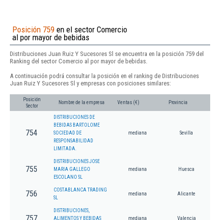
Posición 759
en el sector Comercio
al por mayor de bebidas
Distribuciones Juan Ruiz Y Sucesores Sl se encuentra en la posición 759 del
Ranking del sector Comercio al por mayor de bebidas.
A continuación podrá consultar la posición en el ranking de Distribuciones
Juan Ruiz Y Sucesores Sl y empresas con posiciones similares:
Posición
Nombre de la empresa
Ventas (€)
Provincia
Sector
DISTRIBUCIONES DE
BEBIDAS BARTOLOME
754
SOCIEDAD DE
mediana
Sevilla
RESPONSABILIDAD
LIMITADA.
DISTRIBUCIONES JOSE
755
MARIA GALLEGO
mediana
Huesca
ESCOLANO SL
COSTABLANCA TRADING
756
mediana
Alicante
SL
DISTRIBUCIONES,
757
ALIMENTOS Y BEBIDAS
mediana
Valencia