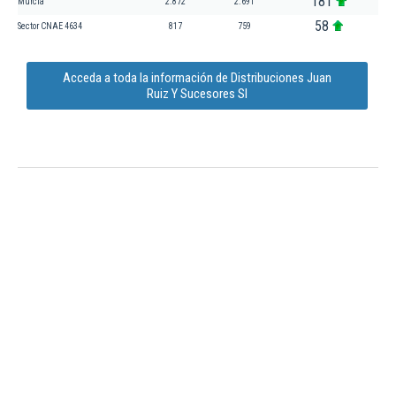
181
Murcia
2.872
2.691
58
Sector CNAE 4634
817
759
Acceda a toda la información de Distribuciones Juan
Ruiz Y Sucesores Sl