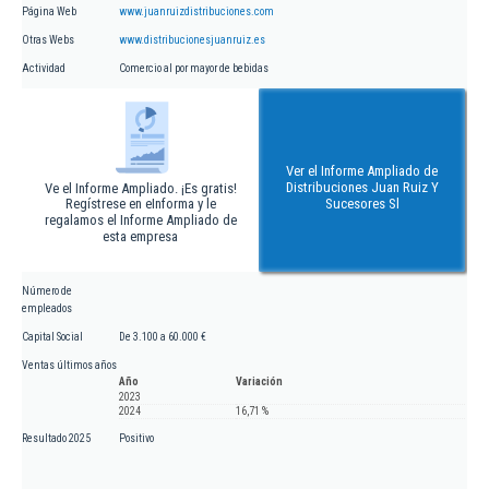
Página Web
www.juanruizdistribuciones.com
Otras Webs
www.distribucionesjuanruiz.es
Actividad
Comercio al por mayor de bebidas
Ver el Informe Ampliado de
Distribuciones Juan Ruiz Y
Ve el Informe Ampliado. ¡Es gratis!
Regístrese en eInforma y le
Sucesores Sl
regalamos el Informe Ampliado de
esta empresa
Número de
empleados
Capital Social
De 3.100 a 60.000 €
Ventas últimos años
Año
Variación
2023
2024
16,71 %
Resultado 2025
Positivo