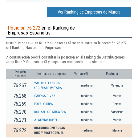
Ver Ranking de Empresas de Murcia
Posición 76.272
en el Ranking de
Empresas Españolas
Distribuciones Juan Ruiz Y Sucesores Sl se encuentra en la posición 76.272
del Ranking Nacional de Empresas.
A continuación podrá consultar la posición en el ranking de Distribuciones
Juan Ruiz Y Sucesores Sl y empresas con posiciones similares:
Posición
Nombre de la empresa
Ventas (€)
Provincia
Nacional
VAUXHALL LENDING
76.267
mediana
Valencia
SOCIEDAD LIMITADA.
76.268
CARPISA PLV SAU
mediana
Madrid
76.269
EOTALGRUP SL
mediana
Gerona
76.270
BOLIAN LOGISTICA 22 S.L.
mediana
Barcelona
76.271
ALATENAS DOS SL.
mediana
Madrid
DISTRIBUCIONES JUAN
76.272
mediana
Murcia
RUIZ Y SUCESORES SL