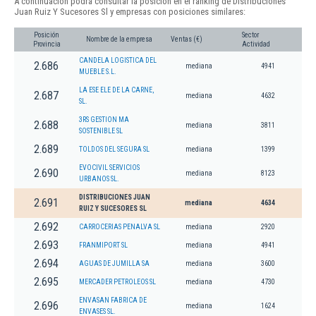
A continuación podrá consultar la posición en el ranking de Distribuciones
Juan Ruiz Y Sucesores Sl y empresas con posiciones similares:
Posición
Sector
Nombre de la empresa
Ventas (€)
Provincia
Actividad
CANDELA LOGISTICA DEL
2.686
mediana
4941
MUEBLE S.L.
LA ESE ELE DE LA CARNE,
2.687
mediana
4632
SL.
3RS GESTION MA
2.688
mediana
3811
SOSTENIBLE SL
2.689
TOLDOS DEL SEGURA SL
mediana
1399
EVOCIVIL SERVICIOS
2.690
mediana
8123
URBANOS SL.
DISTRIBUCIONES JUAN
2.691
mediana
4634
RUIZ Y SUCESORES SL
2.692
CARROCERIAS PENALVA SL
mediana
2920
2.693
FRANMIPORT SL
mediana
4941
2.694
AGUAS DE JUMILLA SA
mediana
3600
2.695
MERCADER PETROLEOS SL
mediana
4730
ENVASAN FABRICA DE
2.696
mediana
1624
ENVASES SL.