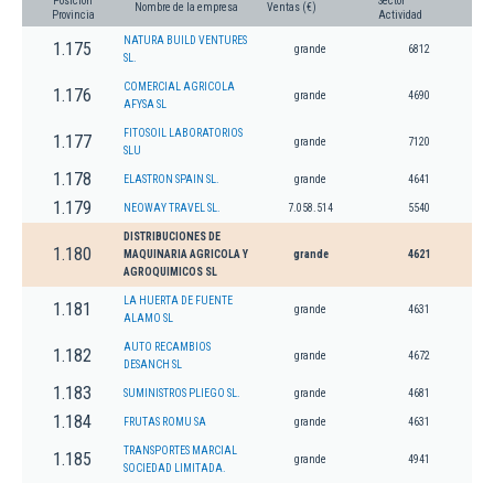
Posición
Sector
Nombre de la empresa
Ventas (€)
Provincia
Actividad
NATURA BUILD VENTURES
1.175
grande
6812
SL.
COMERCIAL AGRICOLA
1.176
grande
4690
AFYSA SL
FITOSOIL LABORATORIOS
1.177
grande
7120
SLU
1.178
ELASTRON SPAIN SL.
grande
4641
1.179
NEOWAY TRAVEL SL.
7.058.514
5540
DISTRIBUCIONES DE
1.180
MAQUINARIA AGRICOLA Y
grande
4621
AGROQUIMICOS SL
LA HUERTA DE FUENTE
1.181
grande
4631
ALAMO SL
AUTO RECAMBIOS
1.182
grande
4672
DESANCH SL
1.183
SUMINISTROS PLIEGO SL.
grande
4681
1.184
FRUTAS ROMU SA
grande
4631
TRANSPORTES MARCIAL
1.185
grande
4941
SOCIEDAD LIMITADA.