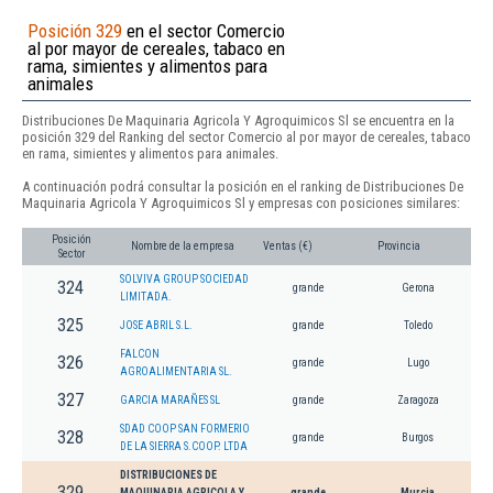
Posición 329
en el sector Comercio
al por mayor de cereales, tabaco en
rama, simientes y alimentos para
animales
Distribuciones De Maquinaria Agricola Y Agroquimicos Sl se encuentra en la
posición 329 del Ranking del sector Comercio al por mayor de cereales, tabaco
en rama, simientes y alimentos para animales.
A continuación podrá consultar la posición en el ranking de Distribuciones De
Maquinaria Agricola Y Agroquimicos Sl y empresas con posiciones similares:
Posición
Nombre de la empresa
Ventas (€)
Provincia
Sector
SOLVIVA GROUP SOCIEDAD
324
grande
Gerona
LIMITADA.
325
JOSE ABRIL S.L.
grande
Toledo
FALCON
326
grande
Lugo
AGROALIMENTARIA SL.
327
GARCIA MARAÑES SL
grande
Zaragoza
SDAD COOP SAN FORMERIO
328
grande
Burgos
DE LA SIERRA S.COOP. LTDA
DISTRIBUCIONES DE
329
MAQUINARIA AGRICOLA Y
grande
Murcia