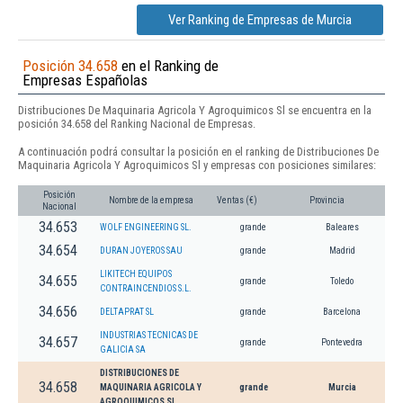
Ver Ranking de Empresas de Murcia
Posición 34.658
en el Ranking de
Empresas Españolas
Distribuciones De Maquinaria Agricola Y Agroquimicos Sl se encuentra en la
posición 34.658 del Ranking Nacional de Empresas.
A continuación podrá consultar la posición en el ranking de Distribuciones De
Maquinaria Agricola Y Agroquimicos Sl y empresas con posiciones similares:
Posición
Nombre de la empresa
Ventas (€)
Provincia
Nacional
34.653
WOLF ENGINEERING SL.
grande
Baleares
34.654
DURAN JOYEROS SAU
grande
Madrid
LIKITECH EQUIPOS
34.655
grande
Toledo
CONTRAINCENDIOS S.L.
34.656
DELTAPRAT SL
grande
Barcelona
INDUSTRIAS TECNICAS DE
34.657
grande
Pontevedra
GALICIA SA
DISTRIBUCIONES DE
34.658
MAQUINARIA AGRICOLA Y
grande
Murcia
AGROQUIMICOS SL