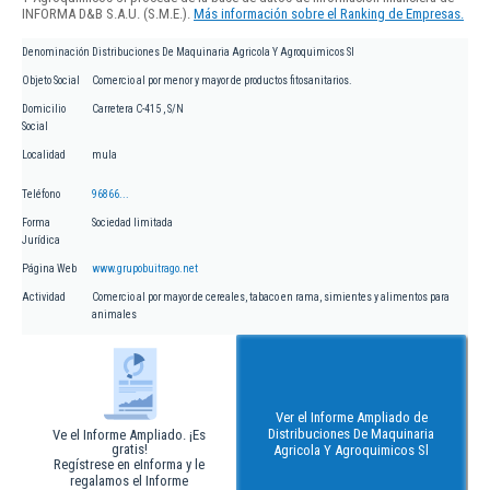
INFORMA D&B S.A.U. (S.M.E.).
Más información sobre el Ranking de Empresas.
Denominación
Distribuciones De Maquinaria Agricola Y Agroquimicos Sl
Objeto Social
Comercio al por menor y mayor de productos fitosanitarios.
Domicilio
Carretera C-415 , S/N
Social
Localidad
mula
Teléfono
96866...
Forma
Sociedad limitada
Jurídica
Página Web
www.grupobuitrago.net
Actividad
Comercio al por mayor de cereales, tabaco en rama, simientes y alimentos para
animales
Ver el Informe Ampliado de
Distribuciones De Maquinaria
Ve el Informe Ampliado. ¡Es
gratis!
Agricola Y Agroquimicos Sl
Regístrese en eInforma y le
regalamos el Informe