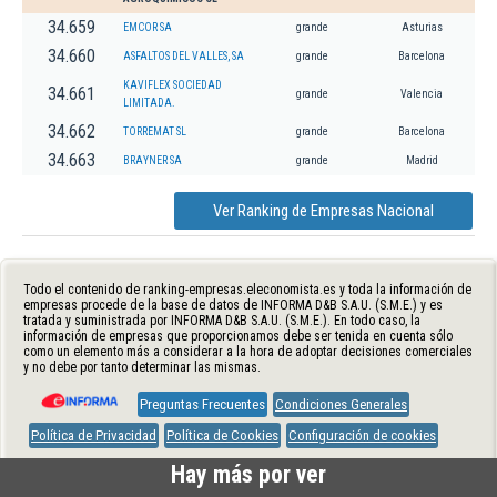
34.659
EMCOR SA
grande
Asturias
34.660
ASFALTOS DEL VALLES, SA
grande
Barcelona
KAVIFLEX SOCIEDAD
34.661
grande
Valencia
LIMITADA.
34.662
TORREMAT SL
grande
Barcelona
34.663
BRAYNER SA
grande
Madrid
Ver Ranking de Empresas Nacional
Todo el contenido de ranking-empresas.eleconomista.es y toda la información de
empresas procede de la base de datos de INFORMA D&B S.A.U. (S.M.E.) y es
tratada y suministrada por INFORMA D&B S.A.U. (S.M.E.). En todo caso, la
información de empresas que proporcionamos debe ser tenida en cuenta sólo
como un elemento más a considerar a la hora de adoptar decisiones comerciales
y no debe por tanto determinar las mismas.
Preguntas Frecuentes
Condiciones Generales
Política de Privacidad
Política de Cookies
Configuración de cookies
Hay más por ver