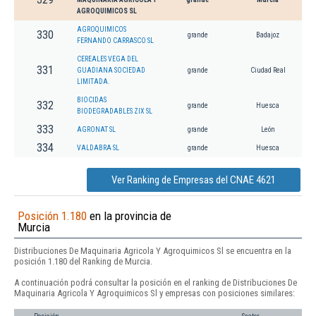
AGROQUIMICOS SL
AGROQUIMICOS
330
grande
Badajoz
FERNANDO CARRASCO SL
CEREALES VEGA DEL
331
GUADIANA SOCIEDAD
grande
Ciudad Real
LIMITADA.
BIOCIDAS
332
grande
Huesca
BIODEGRADABLES ZIX SL
333
AGRONAT SL
grande
León
334
VALDABRA SL
grande
Huesca
Ver Ranking de Empresas del CNAE 4621
Posición 1.180
en la provincia de
Murcia
Distribuciones De Maquinaria Agricola Y Agroquimicos Sl se encuentra en la
posición 1.180 del Ranking de Murcia.
A continuación podrá consultar la posición en el ranking de Distribuciones De
Maquinaria Agricola Y Agroquimicos Sl y empresas con posiciones similares: