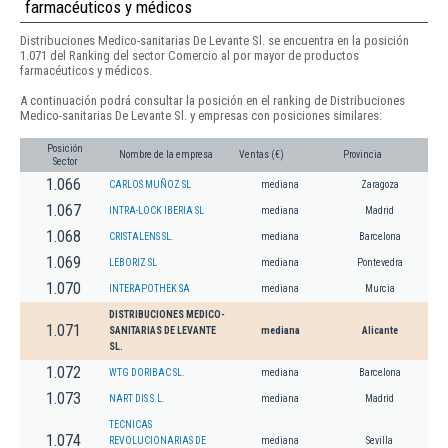
farmacéuticos y médicos
Distribuciones Medico-sanitarias De Levante Sl. se encuentra en la posición
1.071 del Ranking del sector Comercio al por mayor de productos
farmacéuticos y médicos.
A continuación podrá consultar la posición en el ranking de Distribuciones
Medico-sanitarias De Levante Sl. y empresas con posiciones similares:
Posición
Nombre de la empresa
Ventas (€)
Provincia
Sector
1.066
CARLOS MUÑOZ SL
mediana
Zaragoza
1.067
INTRA-LOCK IBERIA SL
mediana
Madrid
1.068
CRISTALENS SL.
mediana
Barcelona
1.069
LEBORIZ SL
mediana
Pontevedra
1.070
INTERAPOTHEK SA
mediana
Murcia
DISTRIBUCIONES MEDICO-
1.071
SANITARIAS DE LEVANTE
mediana
Alicante
SL.
1.072
WTG DORIBAC SL.
mediana
Barcelona
1.073
NART DIS S.L.
mediana
Madrid
TECNICAS
1.074
REVOLUCIONARIAS DE
mediana
Sevilla