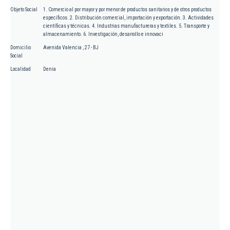
Objeto Social
1. Comercio al por mayor y por menor de productos sanitarios y de otros productos
específicos. 2. Distribución comercial, importación y exportación. 3. Actividades
científicas y técnicas. 4. Industrias manufactureras y textiles. 5. Transporte y
almacenamiento. 6. Investigación, desarrollo e innovaci
Domicilio
Avenida Valencia , 27 - BJ
Social
Localidad
Denia