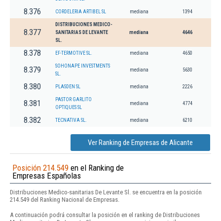
8.376
CORDELERIA ARTIBEL SL
mediana
1394
DISTRIBUCIONES MEDICO-
8.377
SANITARIAS DE LEVANTE
mediana
4646
SL.
8.378
EF-TERMOTIVE SL.
mediana
4650
SOHONAPE INVESTMENTS
8.379
mediana
5630
SL.
8.380
PLASDEN SL
mediana
2226
PASTOR GARLITO
8.381
mediana
4774
OPTIQUES SL
8.382
TECNATIVA SL.
mediana
6210
Ver Ranking de Empresas de Alicante
Posición 214.549
en el Ranking de
Empresas Españolas
Distribuciones Medico-sanitarias De Levante Sl. se encuentra en la posición
214.549 del Ranking Nacional de Empresas.
A continuación podrá consultar la posición en el ranking de Distribuciones