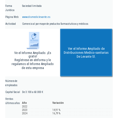
Forma
Sociedad limitada
Jurídica
Página Web
www.dismediclevante.es
Actividad
Comercio al por mayor de productos farmacéuticos y médicos
Ver el Informe Ampliado de
Distribuciones Medico-sanitarias
Ve el Informe Ampliado. ¡Es
gratis!
De Levante Sl.
Regístrese en eInforma y le
regalamos el Informe Ampliado
de esta empresa
Número de
empleados
Capital Social
De 3.100 a 60.000 €
Ventas
Año
Variación
últimos años
2022
2023
14,91 %
2024
16,79 %