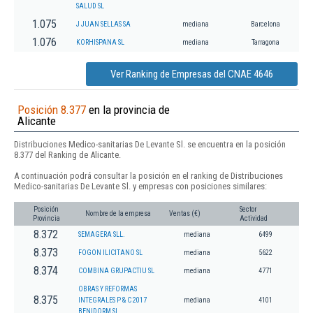
SALUD SL
1.075
J JUAN SELLAS SA
mediana
Barcelona
1.076
KORHISPANA SL
mediana
Tarragona
Ver Ranking de Empresas del CNAE 4646
Posición 8.377
en la provincia de
Alicante
Distribuciones Medico-sanitarias De Levante Sl. se encuentra en la posición
8.377 del Ranking de Alicante.
A continuación podrá consultar la posición en el ranking de Distribuciones
Medico-sanitarias De Levante Sl. y empresas con posiciones similares:
Posición
Sector
Nombre de la empresa
Ventas (€)
Provincia
Actividad
8.372
SEMAGERA SLL.
mediana
6499
8.373
FOGON ILICITANO SL
mediana
5622
8.374
COMBINA GRUPACTIU SL
mediana
4771
OBRAS Y REFORMAS
8.375
INTEGRALES P & C 2017
mediana
4101
BENIDORM SL.