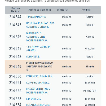
Medico-sanitarias De Levante Sl. y empresas con posiciones similares:
Posición
Nombre de la empresa
Ventas (€)
Provincia
Nacional
214.544
TRANSCRAMANY SL
mediana
Gerona
HNOS. MARIN ALCANTARA
214.545
mediana
Murcia
CONSTRUCCIONES SRL.
RJ3M OBRAS Y
214.546
CONSTRUCCIONES
mediana
Almería
SOCIEDAD LIMITADA.
TIRO PITXON JATETXEA
214.547
mediana
Gipuzkoa
ARRATE SL.
214.548
ROMINUS S.L.
mediana
Gerona
DISTRIBUCIONES MEDICO-
214.549
SANITARIAS DE LEVANTE
mediana
Alicante
SL.
214.550
EXTREME SOLAR ARK 21 SL.
mediana
Madrid
214.551
KUPAD HOOFCARE S.L.
mediana
Barcelona
BAZZAR ORIENT 1989 Q
214.552
mediana
Palmas (las)
SOCIEDAD LIMITADA.
214.553
LILY SANCO SL.
mediana
Barcelona
214.554
BOLAÑOS DE HOYOS SL.
mediana
Valladolid