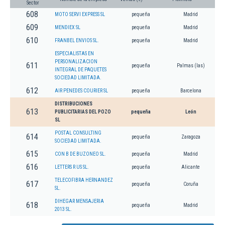
Sector
608
MOTO SERVI EXPRESS SL
pequeña
Madrid
609
MENDIEX SL
pequeña
Madrid
610
FRANBEL ENVIOS SL.
pequeña
Madrid
ESPECIALISTAS EN
PERSONALIZACION
611
pequeña
Palmas (las)
INTEGRAL DE PAQUETES
SOCIEDAD LIMITADA.
612
AIR PENEDES COURIER SL
pequeña
Barcelona
DISTRIBUCIONES
613
PUBLICITARIAS DEL POZO
pequeña
León
SL
POSTAL CONSULTING
614
pequeña
Zaragoza
SOCIEDAD LIMITADA.
615
CON B DE BUZONEO SL.
pequeña
Madrid
616
LETTERS R US SL.
pequeña
Alicante
TELECOFIBRA HERNANDEZ
617
pequeña
Coruña
SL.
DIHEGAR MENSAJERIA
618
pequeña
Madrid
2013 SL.