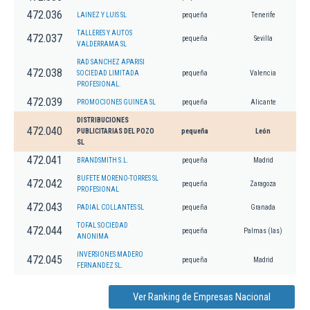
472.036
LAINEZ Y LUIS SL
pequeña
Tenerife
TALLERES Y AUTOS
472.037
pequeña
Sevilla
VALDERRAMA SL
RAD SANCHEZ APARISI
472.038
SOCIEDAD LIMITADA
pequeña
Valencia
PROFESIONAL.
472.039
PROMOCIONES GUINEA SL
pequeña
Alicante
DISTRIBUCIONES
472.040
PUBLICITARIAS DEL POZO
pequeña
León
SL
472.041
BRANDSMITH S.L.
pequeña
Madrid
BUFETE MORENO-TORRES SL
472.042
pequeña
Zaragoza
PROFESIONAL
472.043
PADIAL COLLANTES SL
pequeña
Granada
TOFAL SOCIEDAD
472.044
pequeña
Palmas (las)
ANONIMA
INVERSIONES MADERO
472.045
pequeña
Madrid
FERNANDEZ SL.
Ver Ranking de Empresas Nacional