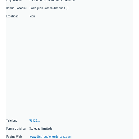
Objeto Social
Prestación de servicios de buzoneo.
Domicilio Social
Calle juan Ramon Jimenez , 3
Localidad
leon
Teléfono
98726...
Forma Jurídica
Sociedad limitada
Página Web
www.distribucionesdelpozo.com