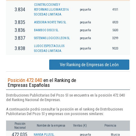
CONSTRUCCIONES Y
3.834
REFORMAS LUJOMAR 2016
pequeña
4101
SOCIEDAD LIMITADA.
3.835
ASESORIA NORTE TMG SL
pequeña
6920
3.836
BAMBOO DISCO SL.
pequeña
5630
3.837
SISTEMAS LOGICOS LEON SL
pequeña
3299
LUDOC ESPECTACULOS
3.838
pequeña
9020
SOCIEDAD LIMITADA.
Ver Ranking de Empresas de León
Posición 472.040
en el Ranking de
Empresas Españolas
Distribuciones Publicitarias Del Pozo Sl se encuentra en la posición 472.040
del Ranking Nacional de Empresas.
A continuación podrá consultar la posición en el ranking de Distribuciones
Publicitarias Del Pozo Sl y empresas con posiciones similares:
Posición
Nombre de la empresa
Ventas (€)
Provincia
Nacional
472.035
NANSA PLUS SL.
pequeña
Murcia