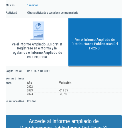
Marcas
1 marcas
Actividad
Otras actividades postales y de mensajería
Ver el Informe Ampliado de
Distribuciones Publicitarias Del
Ve el Informe Ampliado. ¡Es gratis!
Regístrese en eInforma y le
Pozo Sl
regalamos el Informe Ampliado de
esta empresa
Capital Social
De 3.100 a 60.000 €
Ventas últimos
Año
Variación
años
2022
2023
-61,95 %
2024
-70,7 %
Resultado 2024
Positivo
Accede al Informe ampliado de