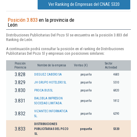
Ver Ranking de Empresas del CNAE 5320
Posición 3.833
en la provincia de
León
Distribuciones Publicitarias Del Pozo Sl se encuentra en la posición 3.833 del
Ranking de León.
A continuación podrá consultar la posición en el ranking de Distribuciones
Publicitarias Del Pozo Sl y empresas con posiciones similares:
Posición
Sector
Nombre de la empresa
Ventas (€)
Provincia
Actividad
3.828
DIEGUEZ CABERO SA
pequeña
4683
3.829
JH GRUPO HOTELERO SL
pequeña
5510
3.830
PROCA BUS SL
pequeña
6820
BALOBLA IMPRESION
3.831
pequeña
1812
SOCIEDAD LIMITADA.
VIZANTEC INFORMATICA
3.832
pequeña
6290
SL.
DISTRIBUCIONES
3.833
PUBLICITARIAS DEL POZO
pequeña
5320
SL