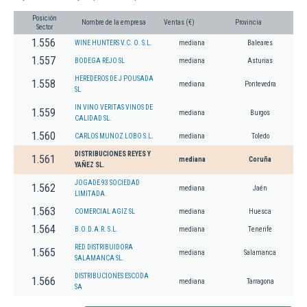
Posición
Nombre de la empresa
Ventas (€)
Provincia
Sector
1.556
WINE HUNTERS V.C. O. S.L.
mediana
Baleares
1.557
BODEGA REJO SL
mediana
Asturias
HEREDEROS DE J POUSADA
1.558
mediana
Pontevedra
SL
IN VINO VERITAS VINOS DE
1.559
mediana
Burgos
CALIDAD SL.
1.560
CARLOS MUNOZ LOBO S.L.
mediana
Toledo
DISTRIBUCIONES REYES Y
1.561
mediana
Coruña
YAÑEZ SL.
JOGADE 93 SOCIEDAD
1.562
mediana
Jaén
LIMITADA.
1.563
COMERCIAL AGIZ SL
mediana
Huesca
1.564
B.O.D.A.R. S.L.
mediana
Tenerife
RED DISTRIBUIDORA
1.565
mediana
Salamanca
SALAMANCA SL.
DISTRIBUCIONES ESCODA
1.566
mediana
Tarragona
SA