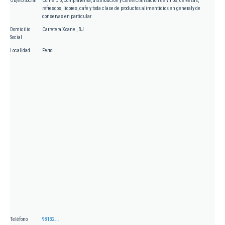
Objeto Social
Comercio, compraventa, distribución y comercialización de vinos, cervezas,
refrescos, licores, cafe y toda clase de productos alimenticios en generaly de
conservas en particular
Domicilio
Carretera Xoane , BJ
Social
Localidad
Ferrol
Teléfono
98132...