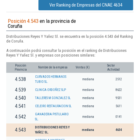
Ver Ranking de Empresas del CNAE 4634
Posición 4.543
en la provincia de
Coruña
Distribuciones Reyes Y Yañez Sl. se encuentra en la posición 4.543 del Ranking
de Coruña.
A continuación podrá consultar la posición en el ranking de Distribuciones
Reyes Y Yañez Sl. y empresas con posiciones similares:
Posición
Sector
Nombre de la empresa
Ventas (€)
Provincia
Actividad
CURVADOS HERMANOS
4.538
mediana
2512
TUBIO SL.
4.539
CLINICA ORDOÑEZ SLP
mediana
8622
4.540
TALLERES M GONZALEZ SL
mediana
9531
4.541
CELEIRO RESTAURACION SL
mediana
5611
GANADERIA PISTULARIO
4.542
mediana
0141
SL.
DISTRIBUCIONES REYES Y
4.543
mediana
4634
YAÑEZ SL.