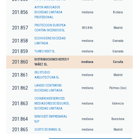
AIYON ABOGADOS
201.856
SOCIEDAD LIMITADA
mediana
Bizkaia
PROFESIONAL.
PROTECCION EUROPEA
201.857
805.846
Madrid
CONTRA INCENDIOS SL
ECOHIGIENE SOCIEDAD
201.858
mediana
Granada
LIMITADA.
201.859
TURBO NEXT SL
mediana
Granada
DISTRIBUCIONES REYES Y
201.860
mediana
Coruña
YAÑEZ SL.
IBU STUDIO
201.861
mediana
Madrid
ARQUITECTURA SL.
LANEDI CONTRATAS
201.862
mediana
Palmas (las)
SOCIEDAD LIMITADA.
COINBROKER SERVICES
201.863
MEDIADORES DE SEGUROS,
mediana
Valencia
SOCIEDAD LIMITADA.
SERVIGEST EMPRESARIAL
201.864
mediana
Barcelona
SLP
201.865
GUSTO DE BRASIL SL.
mediana
Madrid