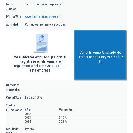
Forma
Sociedad limitada unipersonal
Jurídica
Página Web
www.distribucionesreyes.es
Actividad
Comercio al por mayor de bebidas
Ver el Informe Ampliado de
Distribuciones Reyes Y Yañez
Ve el Informe Ampliado. ¡Es gratis!
Regístrese en eInforma y le
Sl.
regalamos el Informe Ampliado de
esta empresa
Número de
empleados
Capital Social
De 0 a 3.100 €
Ventas
Año
Variación
últimos años
2022
2023
9,17 %
2024
0,22 %
Resultado
Positivo