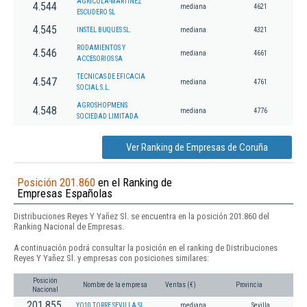
AGRICOLA-MARTINEZ
4.544
mediana
4621
ESCUDERO SL
4.545
INSTEL BUQUES SL.
mediana
4321
RODAMIENTOS Y
4.546
mediana
4661
ACCESORIOS SA
TECNICAS DE EFICACIA
4.547
mediana
4761
SOCIAL S.L.
AGROSHOPMENS
4.548
mediana
4776
SOCIEDAD LIMITADA
Ver Ranking de Empresas de Coruña
Posición 201.860
en el Ranking de
Empresas Españolas
Distribuciones Reyes Y Yañez Sl. se encuentra en la posición 201.860 del
Ranking Nacional de Empresas.
A continuación podrá consultar la posición en el ranking de Distribuciones
Reyes Y Yañez Sl. y empresas con posiciones similares:
Posición
Nombre de la empresa
Ventas (€)
Provincia
Nacional
201.855
YO10 TORRE SEVILLA SL.
mediana
Sevilla