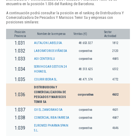
encuentra en la posición 1.036 del Ranking de Barcelona.
A continuación podrá consultar la posición en el ranking de Distribuidora Y
Comercializadora De Pescados Y Mariscos Temir Sa y empresas con
posiciones similares:
Posición
Sector
Nombre de la empresa
Ventas (€)
Provincia
Actividad
1.031
AUTAJON LABELS SA.
48.653.327
1812
1.032
LABORATORIOS VIÑAS SA
corporativa
2120
1.033
ADI CENTER SLU
corporativa
4685
SERVIHOGAR GESTION 24
1.034
48.513.625
6512
HORAS SL
1.035
COURIR IBERIA SL.
48.471.574
4772
DISTRIBUIDORA Y
COMERCIALIZADORA DE
1.036
corporativa
4632
PESCADOS Y MARISCOS
TEMIR SA
1.037
GV EL ZAMORANO SA
corporativa
4631
1.038
COMERCIAL RIBA FARRE SA
corporativa
4687
EUROMED PHARMA SPAIN
1.039
corporativa
4646
S.L.