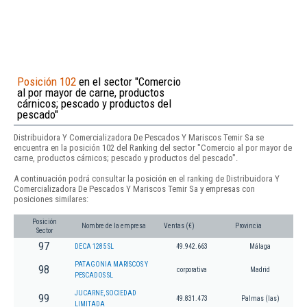
Posición 102
en el sector "Comercio
al por mayor de carne, productos
cárnicos; pescado y productos del
pescado"
Distribuidora Y Comercializadora De Pescados Y Mariscos Temir Sa se
encuentra en la posición 102 del Ranking del sector "Comercio al por mayor de
carne, productos cárnicos; pescado y productos del pescado".
A continuación podrá consultar la posición en el ranking de Distribuidora Y
Comercializadora De Pescados Y Mariscos Temir Sa y empresas con
posiciones similares:
Posición
Nombre de la empresa
Ventas (€)
Provincia
Sector
97
DECA 1285 SL
49.942.663
Málaga
PATAGONIA MARISCOS Y
98
corporativa
Madrid
PESCADOS SL
JUCARNE, SOCIEDAD
99
49.831.473
Palmas (las)
LIMITADA