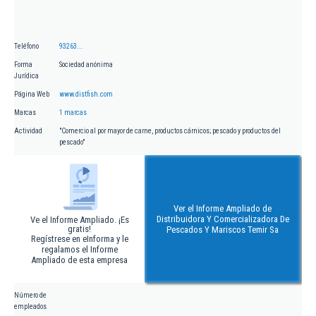
Teléfono
93263...
Forma
Sociedad anónima
Jurídica
Página Web
www.distfish.com
Marcas
1 marcas
Actividad
"Comercio al por mayor de carne, productos cárnicos; pescado y productos del
pescado"
Ver el Informe Ampliado de
Distribuidora Y Comercializadora De
Ve el Informe Ampliado. ¡Es
gratis!
Pescados Y Mariscos Temir Sa
Regístrese en eInforma y le
regalamos el Informe
Ampliado de esta empresa
Número de
empleados