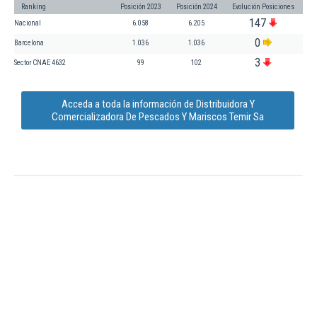
Ranking
Posición 2023
Posición 2024
Evolución Posiciones
147
Nacional
6.058
6.205
0
Barcelona
1.036
1.036
3
Sector CNAE 4632
99
102
Acceda a toda la información de Distribuidora Y
Comercializadora De Pescados Y Mariscos Temir Sa