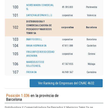
NORES MARIN COMERCIAL
100
49.595.003
Pontevedra
SL
101
DAT-SCHAUB SPAIN S.L.U.
corporativa
Valencia
DISTRIBUIDORA Y
COMERCIALIZADORA DE
102
corporativa
Barcelona
PESCADOS Y MARISCOS
TEMIR SA
103
B&M FOODS S.L.
corporativa
Barcelona
104
RANA HISPANIA SA
47.811.088
Castellon
FRIGORIFICS ROS SOCIEDAD
105
corporativa
Gerona
ANONIMA
MAREDEUS FOOD
106
47.567.855
Málaga
SOLUTIONS SL.
107
FROXA SA
46.969.567
Cantabria
Ver Ranking de Empresas del CNAE 4632
Posición 1.036
en la provincia de
Barcelona
Distribuidora Y Comercializadora De Pescados Y Mariscos Temir Sa se