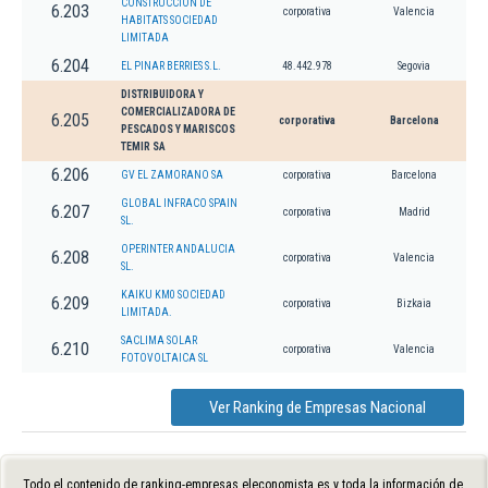
CONSTRUCCION DE
6.203
corporativa
Valencia
HABITATS SOCIEDAD
LIMITADA
6.204
EL PINAR BERRIES S.L.
48.442.978
Segovia
DISTRIBUIDORA Y
COMERCIALIZADORA DE
6.205
corporativa
Barcelona
PESCADOS Y MARISCOS
TEMIR SA
6.206
GV EL ZAMORANO SA
corporativa
Barcelona
GLOBAL INFRACO SPAIN
6.207
corporativa
Madrid
SL.
OPERINTER ANDALUCIA
6.208
corporativa
Valencia
SL.
KAIKU KM0 SOCIEDAD
6.209
corporativa
Bizkaia
LIMITADA.
SACLIMA SOLAR
6.210
corporativa
Valencia
FOTOVOLTAICA SL
Ver Ranking de Empresas Nacional
Todo el contenido de ranking-empresas.eleconomista.es y toda la información de