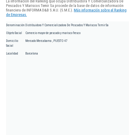
La información del Ranking que ocupa Distribuidora Y Comercializadora De
Pescados Y Mariscos Temir Sa procede de la base de datos de información
financiera de INFORMA D&B S.A.U. (S.M.E.).
Más información sobre el Ranking
de Empresas.
Denominación
Distribuidora Y Comercializadora De Pescados Y Mariscos Temir Sa
Objeto Social
Comercio mayor de pescado y marisco fresco
Domicilio
Mercado Mercabarna , PUESTO 47
Social
Localidad
Barcelona