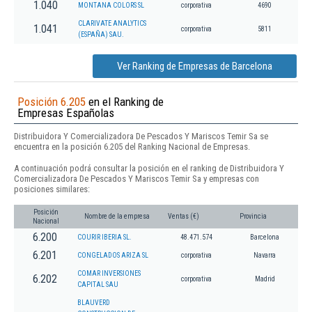
1.040
MONTANA COLORS SL
corporativa
4690
CLARIVATE ANALYTICS
1.041
corporativa
5811
(ESPAÑA) SAU.
Ver Ranking de Empresas de Barcelona
Posición 6.205
en el Ranking de
Empresas Españolas
Distribuidora Y Comercializadora De Pescados Y Mariscos Temir Sa se
encuentra en la posición 6.205 del Ranking Nacional de Empresas.
A continuación podrá consultar la posición en el ranking de Distribuidora Y
Comercializadora De Pescados Y Mariscos Temir Sa y empresas con
posiciones similares:
Posición
Nombre de la empresa
Ventas (€)
Provincia
Nacional
6.200
COURIR IBERIA SL.
48.471.574
Barcelona
6.201
CONGELADOS ARIZA SL
corporativa
Navarra
COMAR INVERSIONES
6.202
corporativa
Madrid
CAPITAL SAU
BLAUVERD