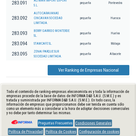
ALTMAN IMPORT EXPORT
283.091
pequeña
Pontevedra
S.L.
AUTOCARAVANAS
283.092
CINCAVAN SOCIEDAD
pequeña
Huesca
LIMITADA.
BERRY GARRIDO MONTERDE
283.093
pequeña
Huelva
SL.
283.094
STAMCAFE SL.
pequeña
Málaga
ZENAI PARQUE SUR
283.095
pequeña
Albacete
SOCIEDAD LIMITADA.
Ver Ranking de Empresas Nacional
Todo el contenido de ranking-empresas.eleconomista.es y toda la información de
empresas procede de la base de datos de INFORMA D&B S.A.U. (S.M.E.) y es
tratada y suministrada por INFORMA D&B S.A.U. (S.M.E.). En todo caso, la
información de empresas que proporcionamos debe ser tenida en cuenta sólo
como un elemento más a considerar a la hora de adoptar decisiones comerciales
y no debe por tanto determinar las mismas.
Preguntas Frecuentes
Condiciones Generales
Política de Privacidad
Política de Cookies
Configuración de cookies