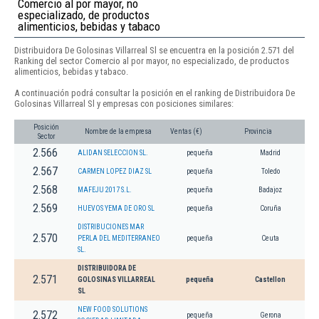
Comercio al por mayor, no
especializado, de productos
alimenticios, bebidas y tabaco
Distribuidora De Golosinas Villarreal Sl se encuentra en la posición 2.571 del
Ranking del sector Comercio al por mayor, no especializado, de productos
alimenticios, bebidas y tabaco.
A continuación podrá consultar la posición en el ranking de Distribuidora De
Golosinas Villarreal Sl y empresas con posiciones similares:
Posición
Nombre de la empresa
Ventas (€)
Provincia
Sector
2.566
ALIDAN SELECCION SL.
pequeña
Madrid
2.567
CARMEN LOPEZ DIAZ SL
pequeña
Toledo
2.568
MAFEJU 2017 S.L.
pequeña
Badajoz
2.569
HUEVOS YEMA DE ORO SL
pequeña
Coruña
DISTRIBUCIONES MAR
2.570
PERLA DEL MEDITERRANEO
pequeña
Ceuta
SL.
DISTRIBUIDORA DE
2.571
GOLOSINAS VILLARREAL
pequeña
Castellon
SL
NEW FOOD SOLUTIONS
2.572
pequeña
Gerona