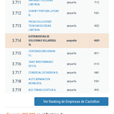
INKPRESS IT SOCIEDAD
3.711
pequeña
7112
LIMITADA.
CHAPA Y PINTURA LUYCAR
3.712
pequeña
9531
SL
FRICAG SOLUCIONES
3.713
TECNICAS SOCIEDAD
pequeña
4322
LIMITADA.
DISTRIBUIDORA DE
3.714
GOLOSINAS VILLARREAL
pequeña
4639
SL
CONTENEDORES HERVAS
3.715
pequeña
3811
S.L.
TANIT MEDITERRANEO
3.716
pequeña
0113
2013 SL.
3.717
COMERCIAL DE ENERGIA SL
pequeña
4681
AUTO REPARACION
3.718
pequeña
9531
MORALES SL
3.719
AGC TRANSLOGISTICA SL.
pequeña
4941
Ver Ranking de Empresas de Castellon