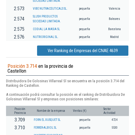
SOCIEDAD LIMITADA.
2.573
VIBE NUTRACEUTICALS SL.
pequeña
Valencia
SLUSH PRODUCTOS
2.574
pequeña
Baleares
SOCIEDAD LIMITADA.
2.575
CODIAL LA MASIA SL
pequeña
Barcelona
2.576
NUTRIORIGINAL SL.
pequeña
Madrid
Ver Ranking de Empresas del CNAE 4639
Posición 3.714
en la provincia de
Castellon
Distribuidora De Golosinas Villarreal Sl se encuentra en la posición 3.714 del
Ranking de Castellon.
A continuación podrá consultar la posición en el ranking de Distribuidora De
Golosinas Villarreal Sl y empresas con posiciones similares:
Posición
Sector
Nombre de la empresa
Ventas (€)
Provincia
Actividad
3.709
FORN EL XUSQUET SL
pequeña
4724
3.710
FERRER-ALBIOL SL
pequeña
5530