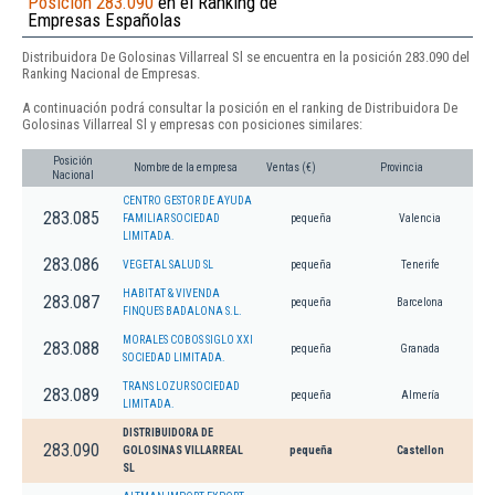
Posición 283.090
en el Ranking de
Empresas Españolas
Distribuidora De Golosinas Villarreal Sl se encuentra en la posición 283.090 del
Ranking Nacional de Empresas.
A continuación podrá consultar la posición en el ranking de Distribuidora De
Golosinas Villarreal Sl y empresas con posiciones similares:
Posición
Nombre de la empresa
Ventas (€)
Provincia
Nacional
CENTRO GESTOR DE AYUDA
283.085
FAMILIAR SOCIEDAD
pequeña
Valencia
LIMITADA.
283.086
VEGETAL SALUD SL
pequeña
Tenerife
HABITAT & VIVENDA
283.087
pequeña
Barcelona
FINQUES BADALONA S.L.
MORALES COBOS SIGLO XXI
283.088
pequeña
Granada
SOCIEDAD LIMITADA.
TRANS LOZUR SOCIEDAD
283.089
pequeña
Almería
LIMITADA.
DISTRIBUIDORA DE
283.090
GOLOSINAS VILLARREAL
pequeña
Castellon
SL