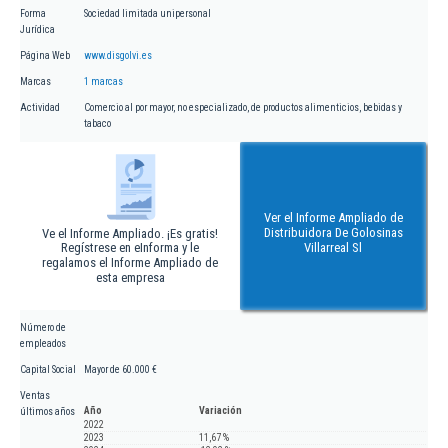
Forma
Sociedad limitada unipersonal
Jurídica
Página Web
www.disgolvi.es
Marcas
1 marcas
Actividad
Comercio al por mayor, no especializado, de productos alimenticios, bebidas y
tabaco
Ver el Informe Ampliado de
Distribuidora De Golosinas
Ve el Informe Ampliado. ¡Es gratis!
Regístrese en eInforma y le
Villarreal Sl
regalamos el Informe Ampliado de
esta empresa
Número de
empleados
Capital Social
Mayor de 60.000 €
Ventas
Año
Variación
últimos años
2022
2023
11,67 %