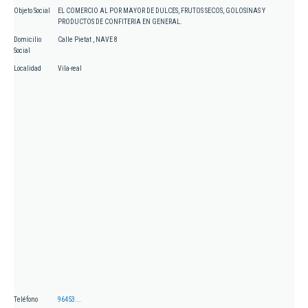
Objeto Social
EL COMERCIO AL POR MAYOR DE DULCES, FRUTOS SECOS, GOLOSINAS Y
PRODUCTOS DE CONFITERIA EN GENERAL.
Domicilio
Calle Pietat , NAVE 8
Social
Localidad
Vila-real
Teléfono
96453...