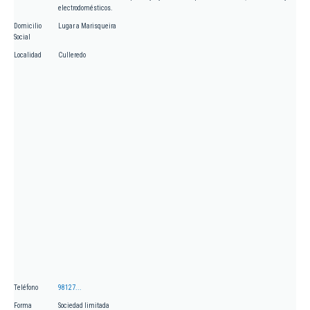
electrodomésticos.
Domicilio
Lugar a Marisqueira
Social
Localidad
Culleredo
Teléfono
98127...
Forma
Sociedad limitada