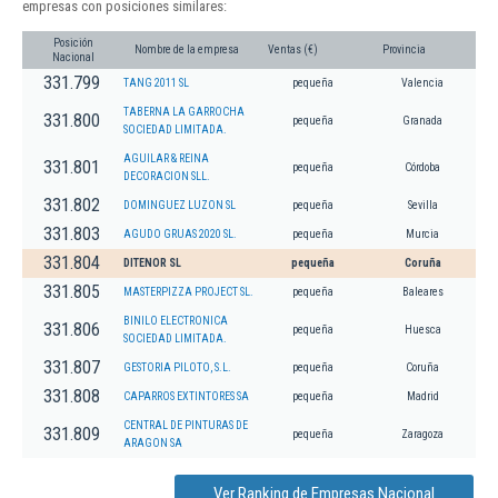
empresas con posiciones similares:
Posición
Nombre de la empresa
Ventas (€)
Provincia
Nacional
331.799
TANG 2011 SL
pequeña
Valencia
TABERNA LA GARROCHA
331.800
pequeña
Granada
SOCIEDAD LIMITADA.
AGUILAR & REINA
331.801
pequeña
Córdoba
DECORACION SLL.
331.802
DOMINGUEZ LUZON SL
pequeña
Sevilla
331.803
AGUDO GRUAS 2020 SL.
pequeña
Murcia
331.804
DITENOR SL
pequeña
Coruña
331.805
MASTERPIZZA PROJECT SL.
pequeña
Baleares
BINILO ELECTRONICA
331.806
pequeña
Huesca
SOCIEDAD LIMITADA.
331.807
GESTORIA PILOTO, S.L.
pequeña
Coruña
331.808
CAPARROS EXTINTORES SA
pequeña
Madrid
CENTRAL DE PINTURAS DE
331.809
pequeña
Zaragoza
ARAGON SA
Ver Ranking de Empresas Nacional