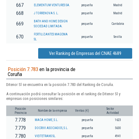
667
ELEMENTUM VENTURES SA.
pequeña
Madrid
668
J TORRENOVA S. L.
pequeña
Madrid
BATH AND HOME DESIGN
669
pequeña
Cantabria
SOCIEDAD LIMITADA.
FERTILIZANTES MAGEMA
670
pequeña
Sevilla
SL
Ver Ranking de Empresas del CNAE 4689
Posición 7.783
en la provincia de
Coruña
Ditenor Sl se encuentra en la posición 7.783 del Ranking de Coruña.
A continuación podrá consultar la posición en el ranking de Ditenor Sl y
empresas con posiciones similares:
Posición
Sector
Nombre de la empresa
Ventas (€)
Provincia
Actividad
7.778
MACA HOME, S.L.
pequeña
1623
7.779
DOCRIVI ASOCIADOS, S.L.
pequeña
5630
7.780
VIEITETRANS SL.
pequeña
4941