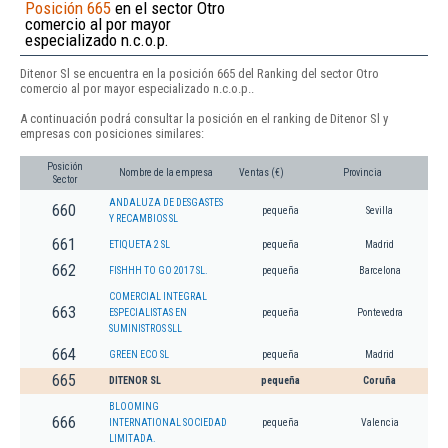
Posición 665
en el sector Otro
comercio al por mayor
especializado n.c.o.p.
Ditenor Sl se encuentra en la posición 665 del Ranking del sector Otro
comercio al por mayor especializado n.c.o.p..
A continuación podrá consultar la posición en el ranking de Ditenor Sl y
empresas con posiciones similares:
Posición
Nombre de la empresa
Ventas (€)
Provincia
Sector
ANDALUZA DE DESGASTES
660
pequeña
Sevilla
Y RECAMBIOS SL
661
ETIQUETA 2 SL
pequeña
Madrid
662
FISHHH TO GO 2017 SL.
pequeña
Barcelona
COMERCIAL INTEGRAL
663
ESPECIALISTAS EN
pequeña
Pontevedra
SUMINISTROS SLL
664
GREEN ECO SL
pequeña
Madrid
665
DITENOR SL
pequeña
Coruña
BLOOMING
666
INTERNATIONAL SOCIEDAD
pequeña
Valencia
LIMITADA.