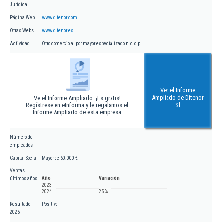
Jurídica
Página Web
www.ditenor.com
Otras Webs
www.ditenor.es
Actividad
Otro comercio al por mayor especializado n.c.o.p.
Ver el Informe
Ampliado de Ditenor
Ve el Informe Ampliado. ¡Es gratis!
Regístrese en eInforma y le regalamos el
Sl
Informe Ampliado de esta empresa
Número de
empleados
Capital Social
Mayor de 60.000 €
Ventas
Año
Variación
últimos años
2023
2024
25 %
Resultado
Positivo
2025