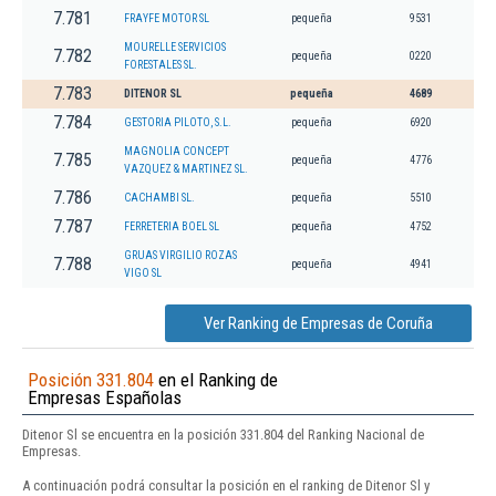
7.781
FRAYFE MOTOR SL
pequeña
9531
MOURELLE SERVICIOS
7.782
pequeña
0220
FORESTALES SL.
7.783
DITENOR SL
pequeña
4689
7.784
GESTORIA PILOTO, S.L.
pequeña
6920
MAGNOLIA CONCEPT
7.785
pequeña
4776
VAZQUEZ & MARTINEZ SL.
7.786
CACHAMBI SL.
pequeña
5510
7.787
FERRETERIA BOEL SL
pequeña
4752
GRUAS VIRGILIO ROZAS
7.788
pequeña
4941
VIGO SL
Ver Ranking de Empresas de Coruña
Posición 331.804
en el Ranking de
Empresas Españolas
Ditenor Sl se encuentra en la posición 331.804 del Ranking Nacional de
Empresas.
A continuación podrá consultar la posición en el ranking de Ditenor Sl y