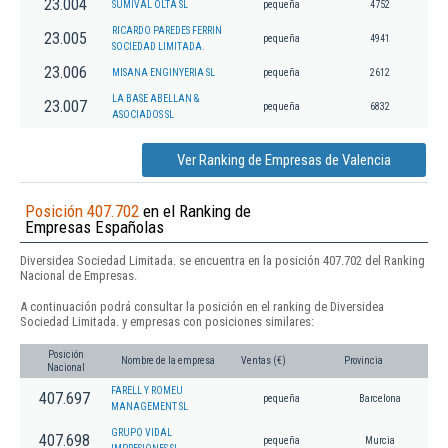
23.004
SUMIVAL OLTA SL
pequeña
4752
RICARDO PAREDES FERRIN
23.005
pequeña
4941
SOCIEDAD LIMITADA.
23.006
MISANA ENGINYERIA SL
pequeña
2612
LA BASE ABELLAN &
23.007
pequeña
6832
ASOCIADOS SL
Ver Ranking de Empresas de Valencia
Posición 407.702
en el Ranking de
Empresas Españolas
Diversidea Sociedad Limitada. se encuentra en la posición 407.702 del Ranking
Nacional de Empresas.
A continuación podrá consultar la posición en el ranking de Diversidea
Sociedad Limitada. y empresas con posiciones similares:
Posición
Nombre de la empresa
Ventas (€)
Provincia
Nacional
FARELL Y ROMEU
407.697
pequeña
Barcelona
MANAGEMENT SL
GRUPO VIDAL
407.698
pequeña
Murcia