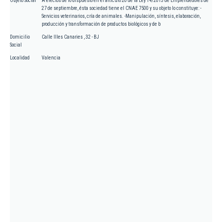
Objeto Social
A efectos de lo dispuesto en el artículo 20 de la Ley 14/2013 de Emprendedores de
27 de septiembre, ésta sociedad tiene el CNAE 7500 y su objeto lo constituye: -
Servicios veterinarios, cría de animales. -Manipulación, síntesis, elaboración,
producción y transformación de productos biológicos y de b
Domicilio
Calle Illes Canaries , 32 - BJ
Social
Localidad
Valencia