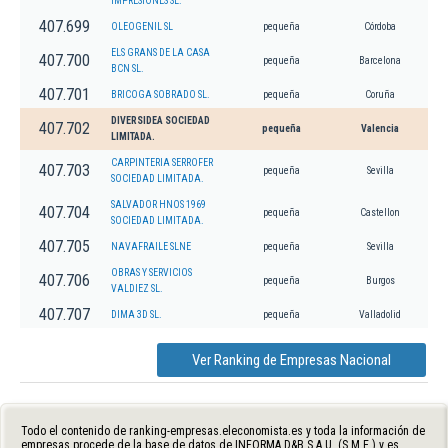
IMPRESIONES SL.
407.699
OLEOGENIL SL
pequeña
Córdoba
ELS GRANS DE LA CASA
407.700
pequeña
Barcelona
BCN SL.
407.701
BRICOGA SOBRADO SL.
pequeña
Coruña
DIVERSIDEA SOCIEDAD
407.702
pequeña
Valencia
LIMITADA.
CARPINTERIA SERROFER
407.703
pequeña
Sevilla
SOCIEDAD LIMITADA.
SALVADOR HNOS 1969
407.704
pequeña
Castellon
SOCIEDAD LIMITADA.
407.705
NAVAFRAILE SLNE
pequeña
Sevilla
OBRAS Y SERVICIOS
407.706
pequeña
Burgos
VALDIEZ SL.
407.707
DIMA 3D SL.
pequeña
Valladolid
Ver Ranking de Empresas Nacional
Todo el contenido de ranking-empresas.eleconomista.es y toda la información de
empresas procede de la base de datos de INFORMA D&B S.A.U. (S.M.E.) y es