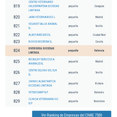
CENTRO VETERINARIO
819
VALDESPARTERA SOCIEDAD
pequeña
Zaragoza
LIMITADA.
820
JARA VETERINARIOS S.L.
pequeña
Madrid
VEGAVET SALUD ANIMAL
821
pequeña
Sevilla
SL.
822
ALBEITARES 2005 SL
pequeña
Ciudad Real
823
BICHOS NEGREIRA SL.
pequeña
Coruña
DIVERSIDEA SOCIEDAD
824
pequeña
Valencia
LIMITADA.
RECASUR Y SERVICIOS A
825
pequeña
Madrid
ANIMALES SL
CENTRO EQUINO DEL SUR
826
pequeña
Sevilla
SL
ZAINDU ALBAITARITZA
827
pequeña
Bizkaia
SOCIEDAD LIMITADA.
828
VETSDECAMP SLP
pequeña
Baleares
CLINICA VETERINARIA VIC
829
pequeña
Barcelona
SLP
Ver Ranking de Empresas del CNAE 7500