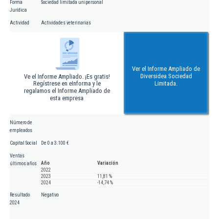
Forma
Sociedad limitada unipersonal
Jurídica
Actividad
Actividades veterinarias
Ver el Informe Ampliado de
Diversidea Sociedad
Ve el Informe Ampliado. ¡Es gratis!
Regístrese en eInforma y le
Limitada.
regalamos el Informe Ampliado de
esta empresa
Número de
empleados
Capital Social
De 0 a 3.100 €
Ventas
Año
Variación
últimos años
2022
2023
11,81 %
2024
-14,74 %
Resultado
Negativo
2024