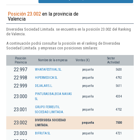
Posición 23.002
en la provincia de
Valencia
Diversidea Sociedad Limitada. se encuentra en la posición 23.002 del Ranking
de Valencia.
A continuación podrá consultar la posición en el ranking de Diversidea
Sociedad Limitada. y empresas con posiciones similares:
Posición
Sector
Nombre de la empresa
Ventas (€)
Provincia
Actividad
22.997
WHATAFESTIVAL SL.
pequeña
5630
22.998
HIPERMEDICA SL
pequeña
4792
22.999
DEJALAR S.L.
pequeña
5611
PINTURAS BALBOA NAVAS
23.000
pequeña
4334
SL
GRUPO FERREUTIL
23.001
pequeña
4752
SOCIEDAD LIMITADA.
DIVERSIDEA SOCIEDAD
23.002
pequeña
7500
LIMITADA.
23.003
BIFRUTA SL
pequeña
4721