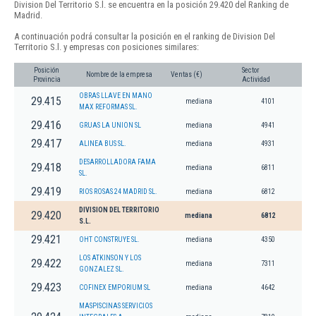
Division Del Territorio S.l. se encuentra en la posición 29.420 del Ranking de
Madrid.
A continuación podrá consultar la posición en el ranking de Division Del
Territorio S.l. y empresas con posiciones similares:
Posición
Sector
Nombre de la empresa
Ventas (€)
Provincia
Actividad
OBRAS LLAVE EN MANO
29.415
mediana
4101
MAX REFORMAS SL.
29.416
GRUAS LA UNION SL
mediana
4941
29.417
ALINEA BUS SL.
mediana
4931
DESARROLLADORA FAMA
29.418
mediana
6811
SL.
29.419
RIOS ROSAS 24 MADRID SL.
mediana
6812
DIVISION DEL TERRITORIO
29.420
mediana
6812
S.L.
29.421
OHT CONSTRUYE SL.
mediana
4350
LOS ATKINSON Y LOS
29.422
mediana
7311
GONZALEZ SL.
29.423
COFINEX EMPORIUM SL
mediana
4642
MASPISCINAS SERVICIOS