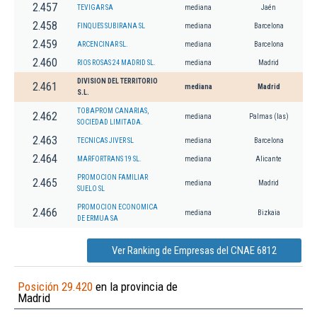
2.457
TEVIGAR SA
mediana
Jaén
2.458
FINQUES SUBIRANA SL
mediana
Barcelona
2.459
ARCENCINAR SL.
mediana
Barcelona
2.460
RIOS ROSAS 24 MADRID SL.
mediana
Madrid
DIVISION DEL TERRITORIO
2.461
mediana
Madrid
S.L.
TOBAPROM CANARIAS,
2.462
mediana
Palmas (las)
SOCIEDAD LIMITADA.
2.463
TECNICAS JIVER SL
mediana
Barcelona
2.464
MARFORTRANS 19 SL.
mediana
Alicante
PROMOCION FAMILIAR
2.465
mediana
Madrid
SUELO SL
PROMOCION ECONOMICA
2.466
mediana
Bizkaia
DE ERMUA SA
Ver Ranking de Empresas del CNAE 6812
Posición 29.420
en la provincia de
Madrid