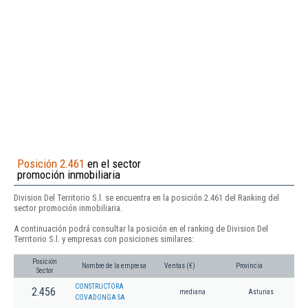
Posición 2.461
en el sector
promoción inmobiliaria
Division Del Territorio S.l. se encuentra en la posición 2.461 del Ranking del
sector promoción inmobiliaria.
A continuación podrá consultar la posición en el ranking de Division Del
Territorio S.l. y empresas con posiciones similares:
Posición
Nombre de la empresa
Ventas (€)
Provincia
Sector
CONSTRUCTORA
2.456
mediana
Asturias
COVADONGA SA