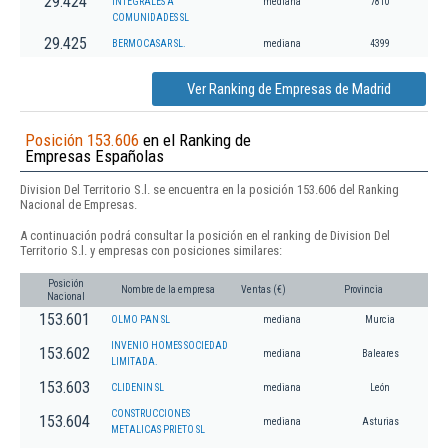
29.424
INTEGRALES A
mediana
7810
COMUNIDADES SL
29.425
BERMOCASAR SL.
mediana
4399
Ver Ranking de Empresas de Madrid
Posición 153.606
en el Ranking de
Empresas Españolas
Division Del Territorio S.l. se encuentra en la posición 153.606 del Ranking
Nacional de Empresas.
A continuación podrá consultar la posición en el ranking de Division Del
Territorio S.l. y empresas con posiciones similares:
Posición
Nombre de la empresa
Ventas (€)
Provincia
Nacional
153.601
OLMO PAN SL
mediana
Murcia
INVENIO HOMES SOCIEDAD
153.602
mediana
Baleares
LIMITADA.
153.603
CLIDENIN SL
mediana
León
CONSTRUCCIONES
153.604
mediana
Asturias
METALICAS PRIETO SL