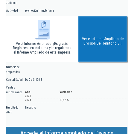
Jurídica
Actividad
promoción inmobiliaria
Ver el Informe Ampliado de
Division Del Territorio S.l.
Ve el Informe Ampliado. ¡Es gratis!
Regístrese en eInforma y le regalamos
el Informe Ampliado de esta empresa
Número de
empleados
Capital Social
De 0 a 3.100 €
Ventas
Año
Variación
últimos años
2023
2024
10,82 %
Resultado
Negativo
2025
Accede al Informe ampliado de Division