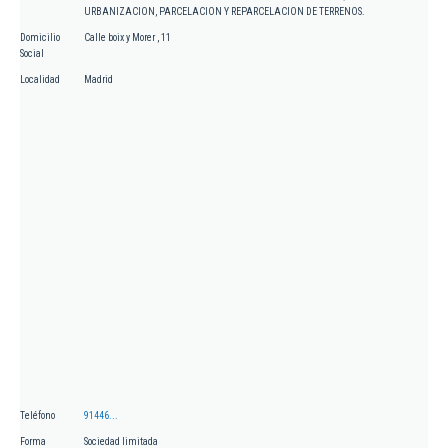
URBANIZACION, PARCELACION Y REPARCELACION DE TERRENOS.
Domicilio
Calle boix y Morer , 11
Social
Localidad
Madrid
Teléfono
91446...
Forma
Sociedad limitada