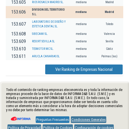
153.605
RIOS ROSAS 24 MADRID SL.
mediana
Madrid
DIVISION DEL TERRITORIO
153.606
mediana
Madrid
S.L.
LABORATORIO DE DISEÑO Y
153.607
mediana
Toledo
ESTETICA DENTAL SL.
153.608
SIBECAMI SL.
mediana
Valencia
153.609
RESORT SEVILLA SL
mediana
Sevilla
153.610
TESMOTOR MC SL.
mediana
Cádiz
153.611
ARUCLA CANARIAS SL
mediana
Palmas (las)
Ver Ranking de Empresas Nacional
Todo el contenido de ranking-empresas.eleconomista.es y toda la información de
empresas procede de la base de datos de INFORMA D&B S.A.U. (S.M.E.) y es
tratada y suministrada por INFORMA D&B S.A.U. (S.M.E.). En todo caso, la
información de empresas que proporcionamos debe ser tenida en cuenta sólo
como un elemento más a considerar a la hora de adoptar decisiones comerciales
y no debe por tanto determinar las mismas.
Preguntas Frecuentes
Condiciones Generales
Política de Privacidad
Política de Cookies
Configuración de cookies