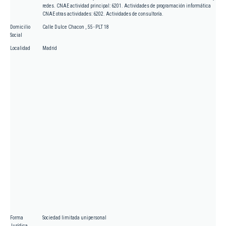
redes. CNAE actividad principal: 6201. Actividades de programación informática
CNAE otras actividades: 6202. Actividades de consultoría.
Domicilio
Calle Dulce Chacon , 55 - PLT 18
Social
Localidad
Madrid
Forma
Sociedad limitada unipersonal
Jurídica