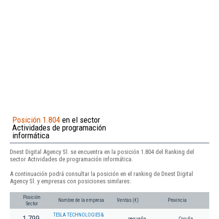
Posición 1.804
en el sector
Actividades de programación
informática
Dnest Digital Agency Sl. se encuentra en la posición 1.804 del Ranking del
sector Actividades de programación informática.
A continuación podrá consultar la posición en el ranking de Dnest Digital
Agency Sl. y empresas con posiciones similares:
Posición
Nombre de la empresa
Ventas (€)
Provincia
Sector
TESLA TECHNOLOGIES &
1.799
pequeña
Coruña