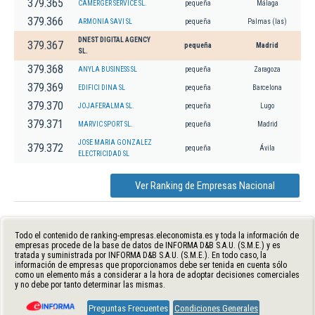
379.365
CAMERGER SERVICE SL.
pequeña
Málaga
379.366
ARMONIA SAVI SL
pequeña
Palmas (las)
DNEST DIGITAL AGENCY
379.367
pequeña
Madrid
SL.
379.368
ANYLA BUSINESS SL
pequeña
Zaragoza
379.369
EDIFICI DINA SL
pequeña
Barcelona
379.370
JOJAFERALMA SL.
pequeña
Lugo
379.371
MARVIC SPORT SL.
pequeña
Madrid
JOSE MARIA GONZALEZ
379.372
pequeña
Ávila
ELECTRICIDAD SL
Ver Ranking de Empresas Nacional
Todo el contenido de ranking-empresas.eleconomista.es y toda la información de
empresas procede de la base de datos de INFORMA D&B S.A.U. (S.M.E.) y es
tratada y suministrada por INFORMA D&B S.A.U. (S.M.E.). En todo caso, la
información de empresas que proporcionamos debe ser tenida en cuenta sólo
como un elemento más a considerar a la hora de adoptar decisiones comerciales
y no debe por tanto determinar las mismas.
Preguntas Frecuentes
Condiciones Generales