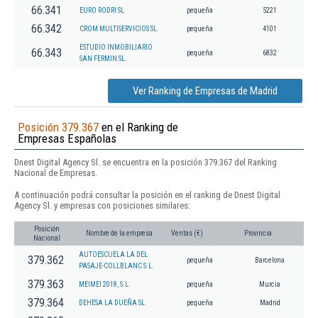
66.341
EURO RODRI SL
pequeña
5221
66.342
CROM MULTISERVICIOS SL.
pequeña
4101
ESTUDIO INMOBILIARIO
66.343
pequeña
6832
SAN FERMIN SL.
Ver Ranking de Empresas de Madrid
Posición 379.367
en el Ranking de
Empresas Españolas
Dnest Digital Agency Sl. se encuentra en la posición 379.367 del Ranking
Nacional de Empresas.
A continuación podrá consultar la posición en el ranking de Dnest Digital
Agency Sl. y empresas con posiciones similares:
Posición
Nombre de la empresa
Ventas (€)
Provincia
Nacional
AUTOESCUELA LA DEL
379.362
pequeña
Barcelona
PASAJE-COLLBLANC S.L.
379.363
MEIMEI 2018, S.L.
pequeña
Murcia
379.364
DEHESA LA DUEÑA SL
pequeña
Madrid