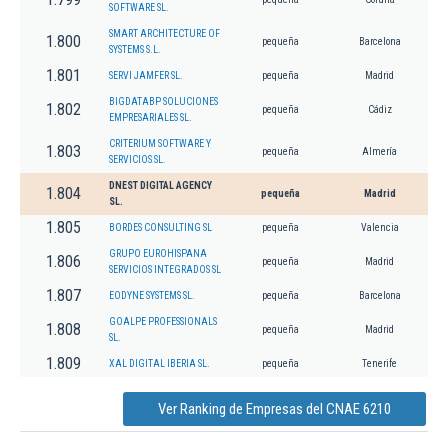
SOFTWARE SL.
SMART ARCHITECTURE OF
1.800
pequeña
Barcelona
SYSTEMS S.L.
1.801
SERVI JAMFER SL.
pequeña
Madrid
BIGDATABP SOLUCIONES
1.802
pequeña
Cádiz
EMPRESARIALES SL.
CRITERIUM SOFTWARE Y
1.803
pequeña
Almería
SERVICIOS SL.
DNEST DIGITAL AGENCY
1.804
pequeña
Madrid
SL.
1.805
BORDES CONSULTING SL
pequeña
Valencia
GRUPO EUROHISPANA
1.806
pequeña
Madrid
SERVICIOS INTEGRADOS SL
1.807
EODYNE SYSTEMS SL.
pequeña
Barcelona
GOALPE PROFESSIONALS
1.808
pequeña
Madrid
SL.
1.809
XAL DIGITAL IBERIA SL.
pequeña
Tenerife
Ver Ranking de Empresas del CNAE 6210