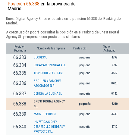
Posición 66.338
en la provincia de
Madrid
Dnest Digital Agency Sl. se encuentra en la posición 66.338 del Ranking de
Madrid.
A continuación podrá consultar la posición en el ranking de Dnest Digital
Agency Sl. y empresas con posiciones similares:
Posición
Sector
Nombre de la empresa
Ventas (€)
Provincia
Actividad
66.333
DECOES SL
pequeña
4299
66.334
EXCAVACIONES KAEX SL
pequeña
7732
66.335
TECNOHUERTAS 114 SL
pequeña
3512
BAQUIEN Y SANCHEZ
66.336
pequeña
8623
ASOCIADOS SLP.
66.337
DEHESA LA DUEÑA SL
pequeña
0142
DNEST DIGITAL AGENCY
66.338
pequeña
6210
SL.
66.339
MARVIC SPORT SL.
pequeña
3230
INVESTIGACION Y
66.340
DESARROLLO DE IDEAS Y
pequeña
4712
PROYECTOS SL.