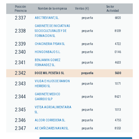
Posición
Sector
Nombre de la empresa
Ventas (€)
Provincia
Actividad
2.337
ABC TREVIANT, SL.
pequeña
6820
GABINETE DE INICIATIVAS
2.338
SOCIOCULTURALES Y DE
pequeña
8559
FORMACION SL
2.339
CHACINERIA FYSAN SL
pequeña
4722
2.340
HONGONBAJO S.L.
pequeña
0146
BENJAMIN GOMEZ
2.341
pequeña
4633
FERNANDEZ SL.
2.342
DOCE MIL PESETAS SL
pequeña
5630
VIUDA E HIJOS DE RAMON
2.343
pequeña
1071
HERRERO SL
GABINETE MEDICO
2.344
pequeña
8621
GARRIDO SLP
VETEA AGROALIMENTARIA
2.345
pequeña
1013
SL.
2.346
ALCORI CORREDERA SL.
pequeña
4755
2.347
AE CAÑIZARES NAVAS SL.
pequeña
8553