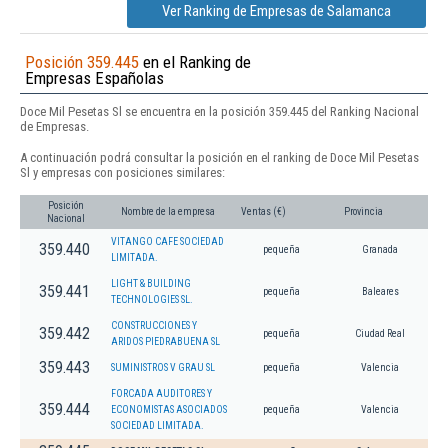
Ver Ranking de Empresas de Salamanca
Posición 359.445
en el Ranking de
Empresas Españolas
Doce Mil Pesetas Sl se encuentra en la posición 359.445 del Ranking Nacional
de Empresas.
A continuación podrá consultar la posición en el ranking de Doce Mil Pesetas
Sl y empresas con posiciones similares:
Posición
Nombre de la empresa
Ventas (€)
Provincia
Nacional
VITANGO CAFE SOCIEDAD
359.440
pequeña
Granada
LIMITADA.
LIGHT & BUILDING
359.441
pequeña
Baleares
TECHNOLOGIES SL.
CONSTRUCCIONES Y
359.442
pequeña
Ciudad Real
ARIDOS PIEDRABUENA SL
359.443
SUMINISTROS V GRAU SL
pequeña
Valencia
FORCADA AUDITORES Y
359.444
ECONOMISTAS ASOCIADOS
pequeña
Valencia
SOCIEDAD LIMITADA.