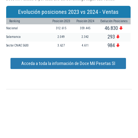
Evolución posiciones 2023 vs 2024 - Ventas
Ranking
Posición 2023
Posición 2024
Evolución Posiciones
46.830
Nacional
312.615
359.445
293
Salamanca
2.049
2.342
984
Sector CNAE 5630
3.627
4.611
Acceda a toda la información de Doce Mil Pesetas Sl