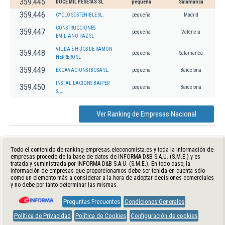
359.445
DOCE MIL PESETAS SL
pequeña
Salamanca
359.446
CYCLO SOSTENIBLE SL.
pequeña
Madrid
CONSTRUCCIONES
359.447
pequeña
Valencia
EMILIANO PAZ SL
VIUDA E HIJOS DE RAMON
359.448
pequeña
Salamanca
HERRERO SL
359.449
EXCAVACIONS IBOSA SL.
pequeña
Barcelona
INSTAL.LACIONS BAIPER
359.450
pequeña
Barcelona
S.L.
Ver Ranking de Empresas Nacional
Todo el contenido de ranking-empresas.eleconomista.es y toda la información de
empresas procede de la base de datos de INFORMA D&B S.A.U. (S.M.E.) y es
tratada y suministrada por INFORMA D&B S.A.U. (S.M.E.). En todo caso, la
información de empresas que proporcionamos debe ser tenida en cuenta sólo
como un elemento más a considerar a la hora de adoptar decisiones comerciales
y no debe por tanto determinar las mismas.
Preguntas Frecuentes
Condiciones Generales
Política de Privacidad
Política de Cookies
Configuración de cookies