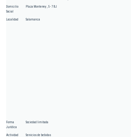
Domicilio
Plaza Monterrey , 5 - 7 BJ
Social
Localidad
Salamanca
Forma
Sociedad limitada
Jurídica
Actividad
Servicios de bebidas