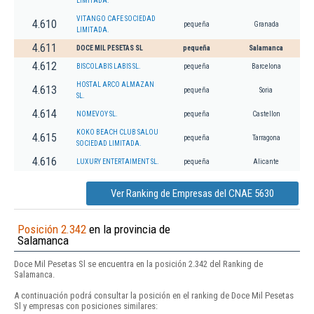
LIMITADA.
VITANGO CAFE SOCIEDAD
4.610
pequeña
Granada
LIMITADA.
4.611
DOCE MIL PESETAS SL
pequeña
Salamanca
4.612
BISCOLABIS LABIS SL.
pequeña
Barcelona
HOSTAL ARCO ALMAZAN
4.613
pequeña
Soria
SL.
4.614
NOMEVOY SL.
pequeña
Castellon
KOKO BEACH CLUB SALOU
4.615
pequeña
Tarragona
SOCIEDAD LIMITADA.
4.616
LUXURY ENTERTAIMENT SL.
pequeña
Alicante
Ver Ranking de Empresas del CNAE 5630
Posición 2.342
en la provincia de
Salamanca
Doce Mil Pesetas Sl se encuentra en la posición 2.342 del Ranking de
Salamanca.
A continuación podrá consultar la posición en el ranking de Doce Mil Pesetas
Sl y empresas con posiciones similares: