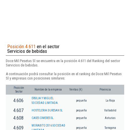
Posición 4.611
en el sector
Servicios de bebidas
Doce Mil Pesetas Sl se encuentra en la posición 4.611 del Ranking del sector
Servicios de bebidas.
A continuación podrá consultar la posición en el ranking de Doce Mil Pesetas
Sl y empresas con posiciones similares:
Posición
Nombre de la empresa
Ventas (€)
Provincia
Sector
ERSILIA Y MIGUEL
4.606
pequeña
La Rioja
SOCIEDAD LIMITADA.
4.607
HOSTELERIA DURESAN SL
pequeña
Valladolid
4.608
CASES CIMERES SL.
pequeña
Asturias
MORABITO 2016 SOCIEDAD
4.609
pequeña
Tarragona