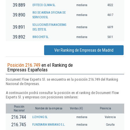
39.889
EFITECO CLIMA SL.
mediana
4322
RIO DE ARENA OFICINA DE
39.890
mediana
4617
SERVICIOS SL
SOLUCIONES FINANCIERAS
39.891
mediana
6619
DEL ESTE SL
39.892
BRIOCHEF SL.
mediana
5611
Ver Ranking de Empresas de Madrid
Posición 216.749
en el Ranking de
Empresas Españolas
Document Flow Experts Sl. se encuentra en la posición 216.749 del Ranking
Nacional de Empresas.
A continuación podrá consultar la posición en el ranking de Document Flow
Experts Sl. y empresas con posiciones similares:
Posición
Nombre de la empresa
Ventas (€)
Provincia
Nacional
216.744
LIZHONG SL
mediana
Valencia
216.745
FUNERARIA MARIANO S.L.
mediana
Coruña