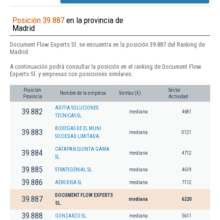
Posición 39.887
en la provincia de
Madrid
Document Flow Experts Sl. se encuentra en la posición 39.887 del Ranking de
Madrid.
A continuación podrá consultar la posición en el ranking de Document Flow
Experts Sl. y empresas con posiciones similares:
Posición
Sector
Nombre de la empresa
Ventas (€)
Provincia
Actividad
ADITIA SOLUCIONES
39.882
mediana
4681
TECNICAS SL.
BODEGAS DE EL MUNI
39.883
mediana
0121
SOCIEDAD LIMITADA.
CATAPAN QUINTA GAMA
39.884
mediana
4712
SL.
39.885
STRATEGENIAL SL.
mediana
4619
39.886
AERODISA SL
mediana
7112
DOCUMENT FLOW EXPERTS
39.887
mediana
6220
SL.
39.888
GONZARZO SL.
mediana
5611