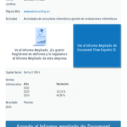
Jurídica
Página Web
www.adconsulting.es
Actividad
Actividades de consultoría informática y gestión de instalaciones informáticas
Ver el Informe Ampliado de
Document Flow Experts Sl.
Ve el Informe Ampliado. ¡Es gratis!
Regístrese en eInforma y le regalamos
el Informe Ampliado de esta empresa
Capital Social
De 0 a 3.100 €
Ventas
Año
Variación
últimos años
2022
2023
-32,34 %
2024
46,98 %
Resultado
Positivo
2024
Accede al Informe ampliado de Document