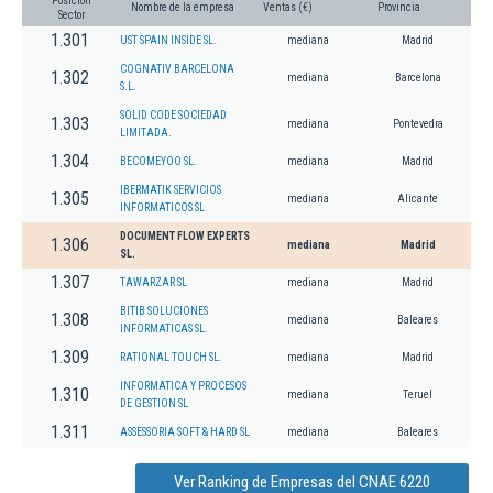
Posición
Nombre de la empresa
Ventas (€)
Provincia
Sector
1.301
UST SPAIN INSIDE SL.
mediana
Madrid
COGNATIV BARCELONA
1.302
mediana
Barcelona
S.L.
SOLID CODE SOCIEDAD
1.303
mediana
Pontevedra
LIMITADA.
1.304
BECOMEYOO SL.
mediana
Madrid
IBERMATIK SERVICIOS
1.305
mediana
Alicante
INFORMATICOS SL
DOCUMENT FLOW EXPERTS
1.306
mediana
Madrid
SL.
1.307
TAWARZAR SL
mediana
Madrid
BITIB SOLUCIONES
1.308
mediana
Baleares
INFORMATICAS SL.
1.309
RATIONAL TOUCH SL.
mediana
Madrid
INFORMATICA Y PROCESOS
1.310
mediana
Teruel
DE GESTION SL
1.311
ASSESSORIA SOFT & HARD SL
mediana
Baleares
Ver Ranking de Empresas del CNAE 6220