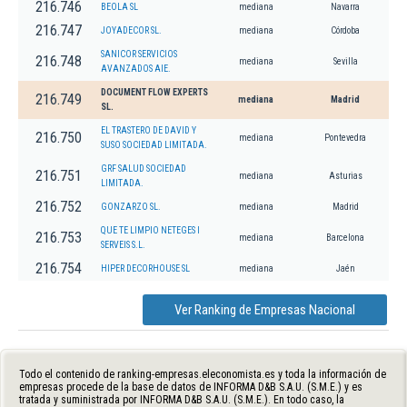
216.746
BEOLA SL
mediana
Navarra
216.747
JOYADECOR SL.
mediana
Córdoba
SANICOR SERVICIOS
216.748
mediana
Sevilla
AVANZADOS AIE.
DOCUMENT FLOW EXPERTS
216.749
mediana
Madrid
SL.
EL TRASTERO DE DAVID Y
216.750
mediana
Pontevedra
SUSO SOCIEDAD LIMITADA.
GRF SALUD SOCIEDAD
216.751
mediana
Asturias
LIMITADA.
216.752
GONZARZO SL.
mediana
Madrid
QUE TE LIMPIO NETEGES I
216.753
mediana
Barcelona
SERVEIS S.L.
216.754
HIPER DECORHOUSE SL
mediana
Jaén
Ver Ranking de Empresas Nacional
Todo el contenido de ranking-empresas.eleconomista.es y toda la información de
empresas procede de la base de datos de INFORMA D&B S.A.U. (S.M.E.) y es
tratada y suministrada por INFORMA D&B S.A.U. (S.M.E.). En todo caso, la