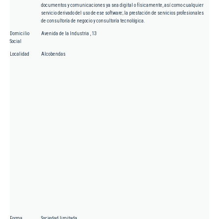
documentos y comunicaciones ya sea digital o físicamente, así como cualquier
servicio derivado del uso de ese software; la prestación de servicios profesionales
de consultoría de negocio y consultoría tecnológica.
Domicilio
Avenida de la Industria , 13
Social
Localidad
Alcobendas
Forma
Sociedad limitada