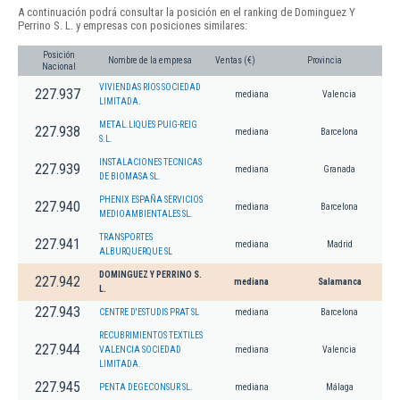
A continuación podrá consultar la posición en el ranking de Dominguez Y
Perrino S. L. y empresas con posiciones similares:
Posición
Nombre de la empresa
Ventas (€)
Provincia
Nacional
VIVIENDAS RIOS SOCIEDAD
227.937
mediana
Valencia
LIMITADA.
METAL.LIQUES PUIG-REIG
227.938
mediana
Barcelona
S.L.
INSTALACIONES TECNICAS
227.939
mediana
Granada
DE BIOMASA SL.
PHENIX ESPAÑA SERVICIOS
227.940
mediana
Barcelona
MEDIOAMBIENTALES SL.
TRANSPORTES
227.941
mediana
Madrid
ALBURQUERQUE SL
DOMINGUEZ Y PERRINO S.
227.942
mediana
Salamanca
L.
227.943
CENTRE D'ESTUDIS PRAT SL
mediana
Barcelona
RECUBRIMIENTOS TEXTILES
227.944
VALENCIA SOCIEDAD
mediana
Valencia
LIMITADA.
227.945
PENTA DEGECONSUR SL.
mediana
Málaga