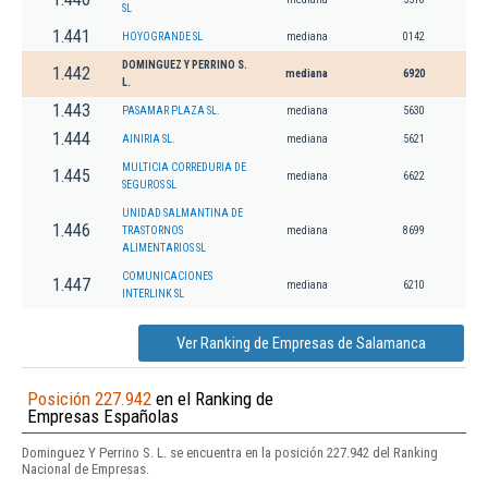
SL
1.441
HOYOGRANDE SL
mediana
0142
DOMINGUEZ Y PERRINO S.
1.442
mediana
6920
L.
1.443
PASAMAR PLAZA SL.
mediana
5630
1.444
AINIRIA SL.
mediana
5621
MULTICIA CORREDURIA DE
1.445
mediana
6622
SEGUROS SL
UNIDAD SALMANTINA DE
1.446
TRASTORNOS
mediana
8699
ALIMENTARIOS SL
COMUNICACIONES
1.447
mediana
6210
INTERLINK SL
Ver Ranking de Empresas de Salamanca
Posición 227.942
en el Ranking de
Empresas Españolas
Dominguez Y Perrino S. L. se encuentra en la posición 227.942 del Ranking
Nacional de Empresas.