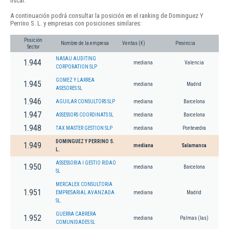
fiscal.
A continuación podrá consultar la posición en el ranking de Dominguez Y
Perrino S. L. y empresas con posiciones similares:
Posición
Nombre de la empresa
Ventas (€)
Provincia
Sector
NASAU AUDITING
1.944
mediana
Valencia
CORPORATION SLP
GOMEZ Y LARREA
1.945
mediana
Madrid
ASESORES SL
1.946
AGUILAR CONSULTORS SLP
mediana
Barcelona
1.947
ASSESSORS COORDINATS SL
mediana
Barcelona
1.948
TAX MASTER GESTION SLP
mediana
Pontevedra
DOMINGUEZ Y PERRINO S.
1.949
mediana
Salamanca
L.
ASSESSORIA I GESTIO RIDAO
1.950
mediana
Barcelona
SL
MERCALEX CONSULTORIA
1.951
EMPRESARIAL AVANZADA
mediana
Madrid
SL.
GUERRA CABRERA
1.952
mediana
Palmas (las)
COMUNIDADES SL