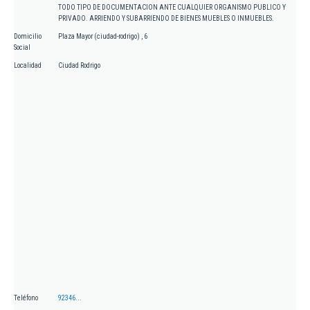
TODO TIPO DE DOCUMENTACION ANTE CUALQUIER ORGANISMO PUBLICO Y
PRIVADO. ARRIENDO Y SUBARRIENDO DE BIENES MUEBLES O INMUEBLES.
Domicilio
Plaza Mayor (ciudad-rodrigo) , 6
Social
Localidad
Ciudad Rodrigo
Teléfono
92346...