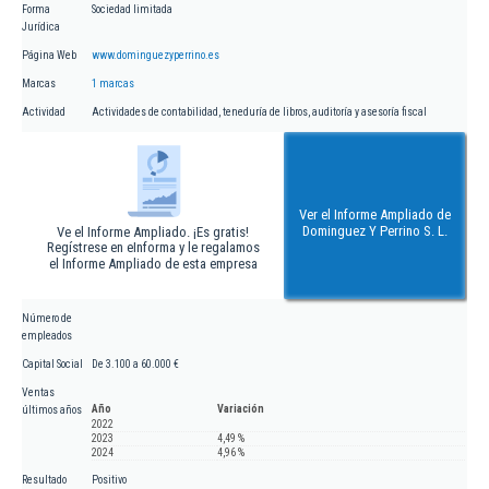
Forma
Sociedad limitada
Jurídica
Página Web
www.dominguezyperrino.es
Marcas
1 marcas
Actividad
Actividades de contabilidad, teneduría de libros, auditoría y asesoría fiscal
Ver el Informe Ampliado de
Dominguez Y Perrino S. L.
Ve el Informe Ampliado. ¡Es gratis!
Regístrese en eInforma y le regalamos
el Informe Ampliado de esta empresa
Número de
empleados
Capital Social
De 3.100 a 60.000 €
Ventas
Año
Variación
últimos años
2022
2023
4,49 %
2024
4,96 %
Resultado
Positivo