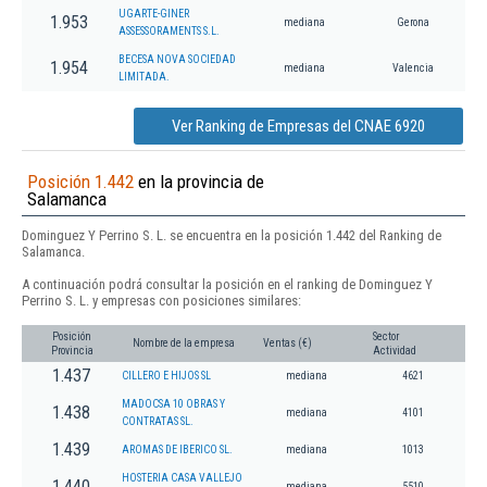
UGARTE-GINER
1.953
mediana
Gerona
ASSESSORAMENTS S.L.
BECESA NOVA SOCIEDAD
1.954
mediana
Valencia
LIMITADA.
Ver Ranking de Empresas del CNAE 6920
Posición 1.442
en la provincia de
Salamanca
Dominguez Y Perrino S. L. se encuentra en la posición 1.442 del Ranking de
Salamanca.
A continuación podrá consultar la posición en el ranking de Dominguez Y
Perrino S. L. y empresas con posiciones similares:
Posición
Sector
Nombre de la empresa
Ventas (€)
Provincia
Actividad
1.437
CILLERO E HIJOS SL
mediana
4621
MADOCSA 10 OBRAS Y
1.438
mediana
4101
CONTRATAS SL.
1.439
AROMAS DE IBERICO SL.
mediana
1013
HOSTERIA CASA VALLEJO
1.440
mediana
5510