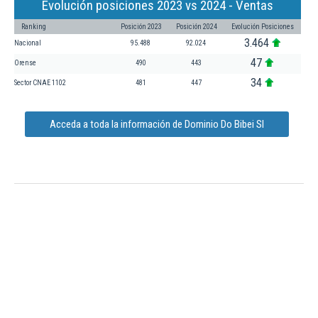
Evolución posiciones 2023 vs 2024 - Ventas
Ranking
Posición 2023
Posición 2024
Evolución Posiciones
3.464
Nacional
95.488
92.024
47
Orense
490
443
34
Sector CNAE 1102
481
447
Acceda a toda la información de Dominio Do Bibei Sl