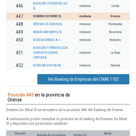
BODEGAS COSTERS DEL SIO
446
mediana
Lérida
SL
447
DOMINIO DO BIBEI SL
mediana
Orense
448
SEÑORIO DE RUBIOS SL
mediana
Pontevedra
449
MASIA CAN MAYOL SL
mediana
Barcelona
450
BODEGA RIBAS S.A.T.
mediana
Baleares
BODEGAS Y VIÑEDOS LEZA
451
GARCIA SOCIEDAD
mediana
La Rioja
LIMITADA.
452
BODEGAS OCHOA SA
mediana
Navarra
Ver Ranking de Empresas del CNAE 1102
Posición 443
en la provincia de
Orense
Dominio Do Bibei Sl se encuentra en la posición 443 del Ranking de Orense.
A continuación podrá consultar la posición en el ranking de Dominio Do Bibei
Sl y empresas con posiciones similares:
Posición
Sector
Nombre de la empresa
Ventas (€)