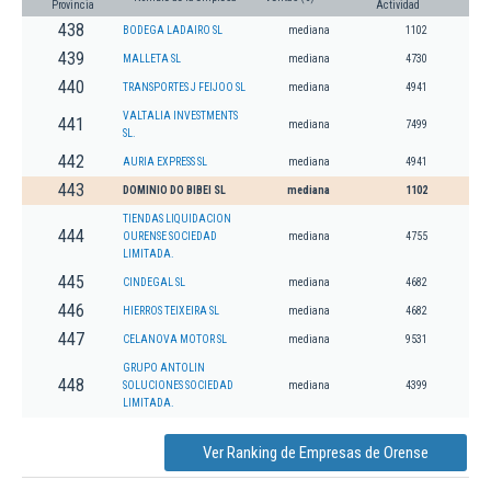
Provincia
Actividad
438
BODEGA LADAIRO SL
mediana
1102
439
MALLETA SL
mediana
4730
440
TRANSPORTES J FEIJOO SL
mediana
4941
VALTALIA INVESTMENTS
441
mediana
7499
SL.
442
AURIA EXPRESS SL
mediana
4941
443
DOMINIO DO BIBEI SL
mediana
1102
TIENDAS LIQUIDACION
444
OURENSE SOCIEDAD
mediana
4755
LIMITADA.
445
CINDEGAL SL
mediana
4682
446
HIERROS TEIXEIRA SL
mediana
4682
447
CELANOVA MOTOR SL
mediana
9531
GRUPO ANTOLIN
448
SOLUCIONES SOCIEDAD
mediana
4399
LIMITADA.
Ver Ranking de Empresas de Orense