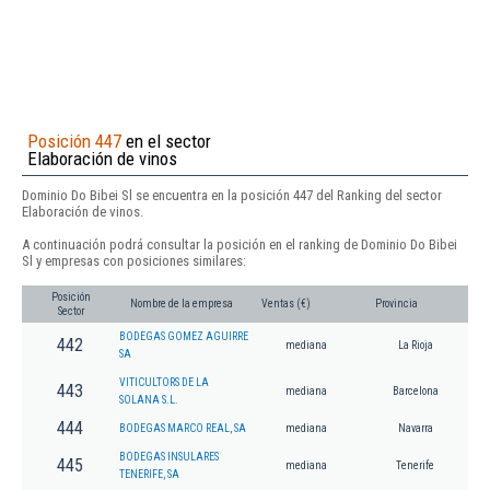
Posición 447
en el sector
Elaboración de vinos
Dominio Do Bibei Sl se encuentra en la posición 447 del Ranking del sector
Elaboración de vinos.
A continuación podrá consultar la posición en el ranking de Dominio Do Bibei
Sl y empresas con posiciones similares:
Posición
Nombre de la empresa
Ventas (€)
Provincia
Sector
BODEGAS GOMEZ AGUIRRE
442
mediana
La Rioja
SA
VITICULTORS DE LA
443
mediana
Barcelona
SOLANA S.L.
444
BODEGAS MARCO REAL, SA
mediana
Navarra
BODEGAS INSULARES
445
mediana
Tenerife
TENERIFE, SA