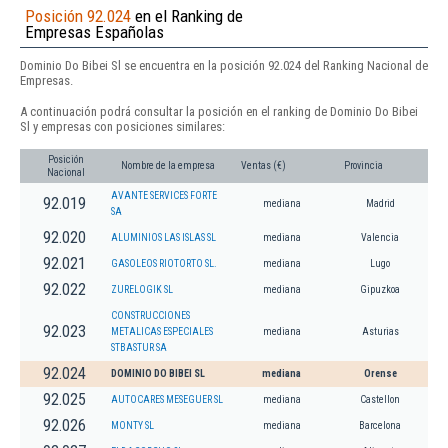
Posición 92.024
en el Ranking de
Empresas Españolas
Dominio Do Bibei Sl se encuentra en la posición 92.024 del Ranking Nacional de
Empresas.
A continuación podrá consultar la posición en el ranking de Dominio Do Bibei
Sl y empresas con posiciones similares:
Posición
Nombre de la empresa
Ventas (€)
Provincia
Nacional
AVANTE SERVICES FORTE
92.019
mediana
Madrid
SA
92.020
ALUMINIOS LAS ISLAS SL
mediana
Valencia
92.021
GASOLEOS RIOTORTO SL.
mediana
Lugo
92.022
ZURELOGIK SL
mediana
Gipuzkoa
CONSTRUCCIONES
92.023
METALICAS ESPECIALES
mediana
Asturias
STBASTUR SA
92.024
DOMINIO DO BIBEI SL
mediana
Orense
92.025
AUTOCARES MESEGUER SL
mediana
Castellon
92.026
MONTY SL
mediana
Barcelona