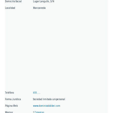
Domicilio Social
Lugar Langullo , S/N
Localidad
Manzaneda
Teléfono
610.....
Forma Jurídica
Sociedad limitada unipersonal
Página Web
www.dominiodobibei.com
Marcas
17 marcas