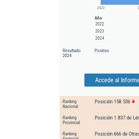
2022
Año
2022
2023
2024
Resultado
Positivo
2024
Accede al Inform
Posición 158.536
Ranking
Nacional
Posición 1.837 de Lé
Ranking
Provincial
Posición 666 de Otra
Ranking
Sectorial