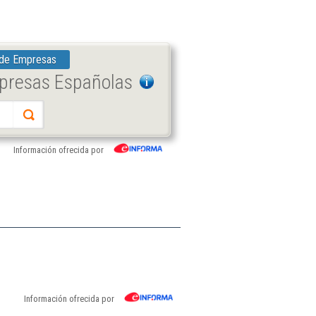
 de Empresas
mpresas Españolas
Información ofrecida por
Información ofrecida por