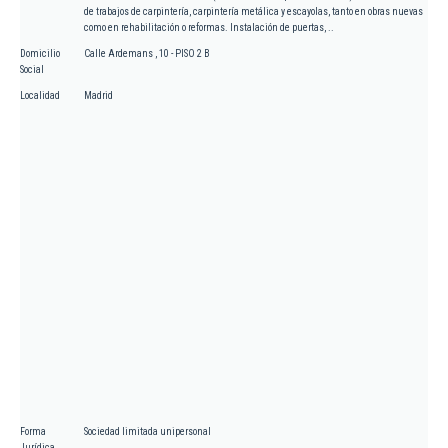
de trabajos de carpintería, carpintería metálica y escayolas, tanto en obras nuevas
como en rehabilitación o reformas. Instalación de puertas, ..
Domicilio
Calle Ardemans , 10 - PISO 2 B
Social
Localidad
Madrid
Forma
Sociedad limitada unipersonal
Jurídica