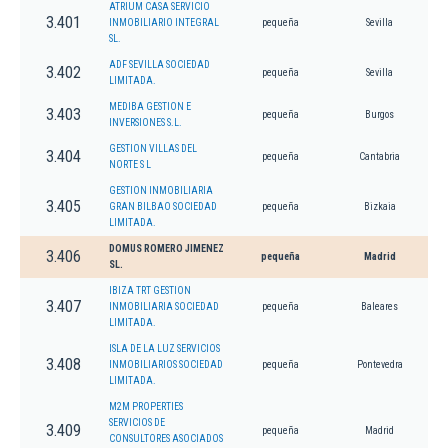
ATRIUM CASA SERVICIO
3.401
INMOBILIARIO INTEGRAL
pequeña
Sevilla
SL.
ADF SEVILLA SOCIEDAD
3.402
pequeña
Sevilla
LIMITADA.
MEDIBA GESTION E
3.403
pequeña
Burgos
INVERSIONES S.L.
GESTION VILLAS DEL
3.404
pequeña
Cantabria
NORTE S L
GESTION INMOBILIARIA
3.405
GRAN BILBAO SOCIEDAD
pequeña
Bizkaia
LIMITADA.
DOMUS ROMERO JIMENEZ
3.406
pequeña
Madrid
SL.
IBIZA TRT GESTION
3.407
INMOBILIARIA SOCIEDAD
pequeña
Baleares
LIMITADA.
ISLA DE LA LUZ SERVICIOS
3.408
INMOBILIARIOS SOCIEDAD
pequeña
Pontevedra
LIMITADA.
M2M PROPERTIES
SERVICIOS DE
3.409
pequeña
Madrid
CONSULTORES ASOCIADOS