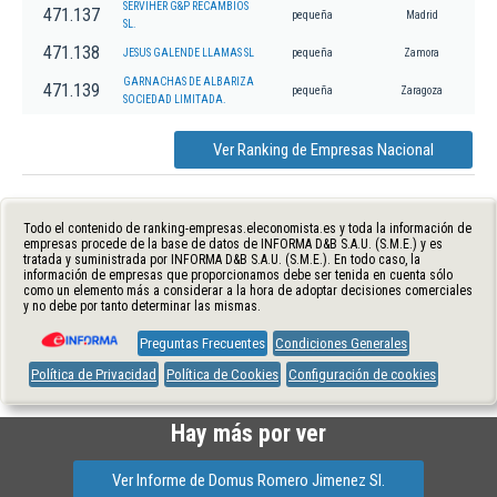
SERVIHER G&P RECAMBIOS
471.137
pequeña
Madrid
SL.
471.138
JESUS GALENDE LLAMAS SL
pequeña
Zamora
GARNACHAS DE ALBARIZA
471.139
pequeña
Zaragoza
SOCIEDAD LIMITADA.
Ver Ranking de Empresas Nacional
Todo el contenido de ranking-empresas.eleconomista.es y toda la información de
empresas procede de la base de datos de INFORMA D&B S.A.U. (S.M.E.) y es
tratada y suministrada por INFORMA D&B S.A.U. (S.M.E.). En todo caso, la
información de empresas que proporcionamos debe ser tenida en cuenta sólo
como un elemento más a considerar a la hora de adoptar decisiones comerciales
y no debe por tanto determinar las mismas.
Preguntas Frecuentes
Condiciones Generales
Política de Privacidad
Política de Cookies
Configuración de cookies
Hay más por ver
Ver Informe de Domus Romero Jimenez Sl.