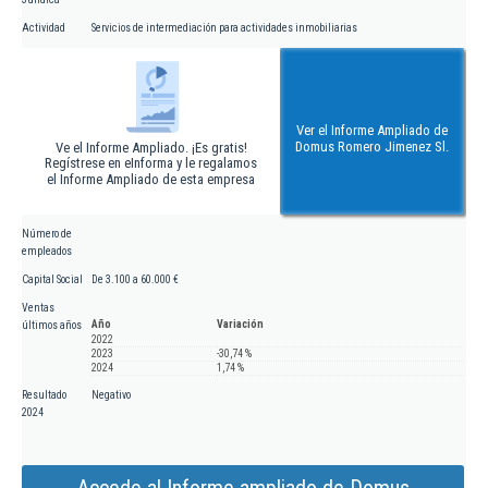
Actividad
Servicios de intermediación para actividades inmobiliarias
Ver el Informe Ampliado de
Domus Romero Jimenez Sl.
Ve el Informe Ampliado. ¡Es gratis!
Regístrese en eInforma y le regalamos
el Informe Ampliado de esta empresa
Número de
empleados
Capital Social
De 3.100 a 60.000 €
Ventas
Año
Variación
últimos años
2022
2023
-30,74 %
2024
1,74 %
Resultado
Negativo
2024