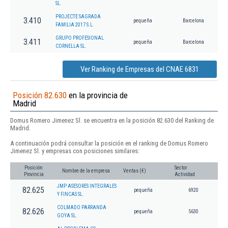
SL.
PROJECTE SAGRADA
3.410
pequeña
Barcelona
FAMILIA 2017 S.L.
GRUPO PROFESIONAL
3.411
pequeña
Barcelona
CORNELLA SL.
Ver Ranking de Empresas del CNAE 6831
Posición 82.630
en la provincia de
Madrid
Domus Romero Jimenez Sl. se encuentra en la posición 82.630 del Ranking de
Madrid.
A continuación podrá consultar la posición en el ranking de Domus Romero
Jimenez Sl. y empresas con posiciones similares:
Posición
Sector
Nombre de la empresa
Ventas (€)
Provincia
Actividad
JMP ASESORES INTEGRALES
82.625
pequeña
6920
Y FINCAS SL.
COLMADO PARRANDA
82.626
pequeña
5630
GOYA SL.