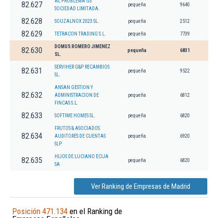
AL PROBLEMA GS
82.627
pequeña
9640
SOCIEDAD LIMITADA.
82.628
SOUZALNOX 2023 SL.
pequeña
2512
82.629
TETRACON TRADING S.L.
pequeña
7739
DOMUS ROMERO JIMENEZ
82.630
pequeña
6831
SL.
SERVIHER G&P RECAMBIOS
82.631
pequeña
9522
SL.
ANSAN GESTION Y
82.632
ADMINISTRACION DE
pequeña
6812
FINCAS S.L.
82.633
SOFTIME HOMES SL.
pequeña
6820
FRUTOS & ASOCIADOS
82.634
AUDITORES DE CUENTAS
pequeña
6920
SLP
HIJOS DE LUCIANO ECIJA
82.635
pequeña
6820
SA
Ver Ranking de Empresas de Madrid
Posición 471.134
en el Ranking de