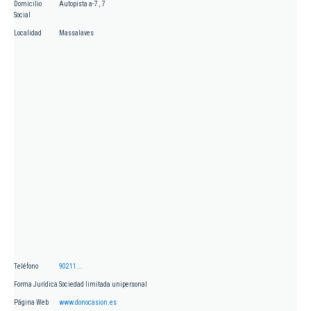
Domicilio
Autopista a-7 , 7
Social
Localidad
Massalaves
Teléfono
90211...
Forma Jurídica
Sociedad limitada unipersonal
Página Web
www.donocasion.es