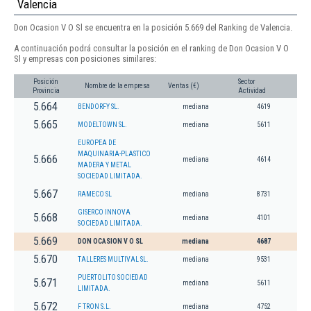
Valencia
Don Ocasion V O Sl se encuentra en la posición 5.669 del Ranking de Valencia.
A continuación podrá consultar la posición en el ranking de Don Ocasion V O
Sl y empresas con posiciones similares:
Posición
Sector
Nombre de la empresa
Ventas (€)
Provincia
Actividad
5.664
BENDORFY SL.
mediana
4619
5.665
MODELTOWN SL.
mediana
5611
EUROPEA DE
MAQUINARIA-PLASTICO
5.666
mediana
4614
MADERA Y METAL
SOCIEDAD LIMITADA.
5.667
RAMECO SL
mediana
8731
GISERCO INNOVA
5.668
mediana
4101
SOCIEDAD LIMITADA.
5.669
DON OCASION V O SL
mediana
4687
5.670
TALLERES MULTIVAL SL.
mediana
9531
PUERTOLITO SOCIEDAD
5.671
mediana
5611
LIMITADA.
5.672
F TRON S.L.
mediana
4752