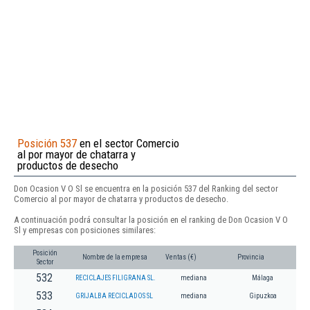
Posición 537
en el sector Comercio
al por mayor de chatarra y
productos de desecho
Don Ocasion V O Sl se encuentra en la posición 537 del Ranking del sector
Comercio al por mayor de chatarra y productos de desecho.
A continuación podrá consultar la posición en el ranking de Don Ocasion V O
Sl y empresas con posiciones similares:
Posición
Nombre de la empresa
Ventas (€)
Provincia
Sector
532
RECICLAJES FILIGRANA SL.
mediana
Málaga
533
GRIJALBA RECICLADOS SL
mediana
Gipuzkoa