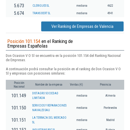
5.673
CLERIGUES SL
mediana
4622
5.674
TRANS BERT SL
mediana
4941
Ver Ranking de Empresas de Valencia
Posición 101.154
en el Ranking de
Empresas Españolas
Don Ocasion V O Sl se encuentra en la posición 101.154 del Ranking Nacional
de Empresas.
A continuación podrá consultar la posición en el ranking de Don Ocasion V O
Sl y empresas con posiciones similares:
Posición
Nombre de la empresa
Ventas (€)
Provincia
Nacional
DISTAGRO SOCIEDAD
101.149
mediana
Almería
LIMITADA
SERVICIOS Y REPARACIONES
101.150
mediana
Pontevedra
NAVALES SAU
LA TERRAZA DEL MERCADO
101.151
mediana
Madrid
SL
101.152
INDUSTRIAS BSC SL
mediana
Bizkaia