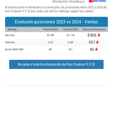
Información ofrecida por
A continuación le mostramos la evolución de posiciones entre 2023 y 2024 de
Don Ocasion V O Sl por cada uno de los rankings según sus ventas:
Evolución posiciones 2023 vs 2024 - Ventas
Ranking
Posición 2023
Posición 2024
Evolución Posiciones
8.806
Nacional
92.348
101.154
457
Valencia
5.212
5.669
46
Sector CNAE 4687
491
537
Acceda a toda la información de Don Ocasion V O Sl