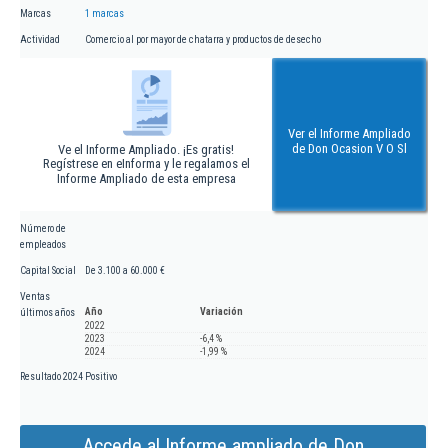
Marcas
1 marcas
Actividad
Comercio al por mayor de chatarra y productos de desecho
Ver el Informe Ampliado
de Don Ocasion V O Sl
Ve el Informe Ampliado. ¡Es gratis!
Regístrese en eInforma y le regalamos el
Informe Ampliado de esta empresa
Número de
empleados
Capital Social
De 3.100 a 60.000 €
Ventas
Año
Variación
últimos años
2022
2023
-6,4 %
2024
-1,99 %
Resultado 2024
Positivo
Accede al Informe ampliado de Don