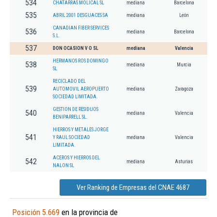
534
CHATARRAS MOLICAL SL
mediana
Barcelona
535
ABRIL 2001 DESGUACES SA
mediana
León
CANADIAN FIBER SERVICES
536
mediana
Barcelona
S.L.
537
DON OCASION V O SL
mediana
Valencia
HERMANOS ROS DOMINGO
538
mediana
Murcia
SL
RECICLADO DEL
539
AUTOMOVIL AEROPUERTO
mediana
Zaragoza
SOCIEDAD LIMITADA.
GESTION DE RESIDUOS
540
mediana
Valencia
BENIPARRELL SL.
HIERROS Y METALES JORGE
541
Y RAUL SOCIEDAD
mediana
Valencia
LIMITADA.
ACEROS Y HIERROS DEL
542
mediana
Asturias
NALON SL
Ver Ranking de Empresas del CNAE 4687
Posición 5.669
en la provincia de