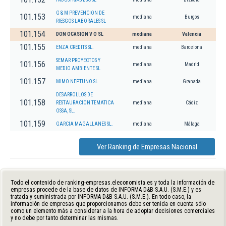
G & M PREVENCION DE
101.153
mediana
Burgos
RIESGOS LABORALES SL
101.154
DON OCASION V O SL
mediana
Valencia
101.155
ENZA CREDITS SL.
mediana
Barcelona
SEMAR PROYECTOS Y
101.156
mediana
Madrid
MEDIO AMBIENTE SL
101.157
MIMO NEPTUNO SL
mediana
Granada
DESARROLLOS DE
101.158
RESTAURACION TEMATICA
mediana
Cádiz
OSSA, SL.
101.159
GARCIA MAGALLANES SL.
mediana
Málaga
Ver Ranking de Empresas Nacional
Todo el contenido de ranking-empresas.eleconomista.es y toda la información de
empresas procede de la base de datos de INFORMA D&B S.A.U. (S.M.E.) y es
tratada y suministrada por INFORMA D&B S.A.U. (S.M.E.). En todo caso, la
información de empresas que proporcionamos debe ser tenida en cuenta sólo
como un elemento más a considerar a la hora de adoptar decisiones comerciales
y no debe por tanto determinar las mismas.