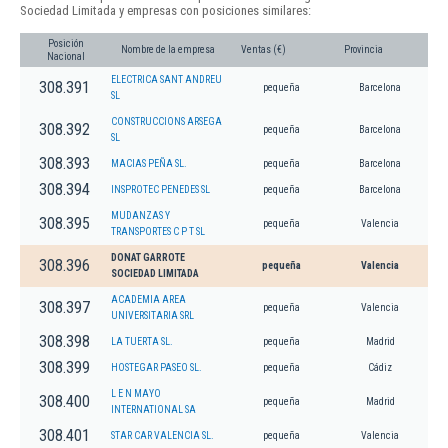
Sociedad Limitada y empresas con posiciones similares:
Posición
Nombre de la empresa
Ventas (€)
Provincia
Nacional
ELECTRICA SANT ANDREU
308.391
pequeña
Barcelona
SL
CONSTRUCCIONS ARSEGA
308.392
pequeña
Barcelona
SL
308.393
MACIAS PEÑA SL.
pequeña
Barcelona
308.394
INSPROTEC PENEDES SL
pequeña
Barcelona
MUDANZAS Y
308.395
pequeña
Valencia
TRANSPORTES C P T SL
DONAT GARROTE
308.396
pequeña
Valencia
SOCIEDAD LIMITADA
ACADEMIA AREA
308.397
pequeña
Valencia
UNIVERSITARIA SRL
308.398
LA TUERTA SL.
pequeña
Madrid
308.399
HOSTEGAR PASEO SL.
pequeña
Cádiz
L E N MAYO
308.400
pequeña
Madrid
INTERNATIONAL SA
308.401
STAR CAR VALENCIA SL.
pequeña
Valencia