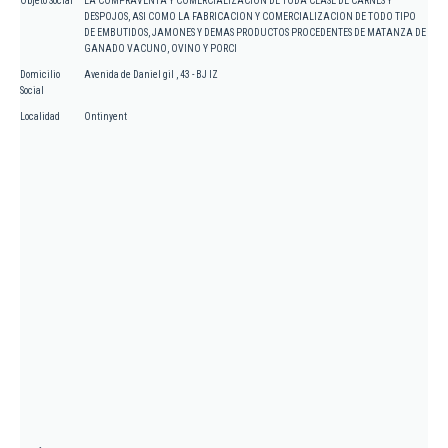
Objeto Social
LA COMPRAVENTA Y COMERCIALIZACION DE TODA CLASE DE CARNES Y
DESPOJOS, ASI COMO LA FABRICACION Y COMERCIALIZACION DE TODO TIPO
DE EMBUTIDOS, JAMONES Y DEMAS PRODUCTOS PROCEDENTES DE MATANZA DE
GANADO VACUNO, OVINO Y PORCI
Domicilio
Avenida de Daniel gil , 43 - BJ IZ
Social
Localidad
Ontinyent