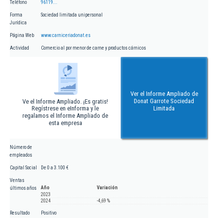
Teléfono
96119...
Forma
Sociedad limitada unipersonal
Jurídica
Página Web
www.carniceriadonat.es
Actividad
Comercio al por menor de carne y productos cárnicos
Ver el Informe Ampliado de
Donat Garrote Sociedad
Ve el Informe Ampliado. ¡Es gratis!
Regístrese en eInforma y le
Limitada
regalamos el Informe Ampliado de
esta empresa
Número de
empleados
Capital Social
De 0 a 3.100 €
Ventas
Año
Variación
últimos años
2023
2024
-4,69 %
Resultado
Positivo