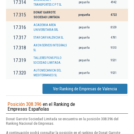
17.314
pequeña
4942
TRANSPORTES C P T SL
DONAT GARROTE
17.315
pequeña
4722
SOCIEDAD LIMITADA
ACADEMIA AREA
17.316
pequeña
8559
UNIVERSITARIA SRL
17.317
STAR CAR VALENCIA SL.
pequeña
4781
AXON SERVEIS INTEGRALS
17.318
pequeña
9510
SL
TALLERES PONS POLO
17.319
pequeña
9531
SOCIEDAD LIMITADA.
AUTOMECANICA DEL
17.320
pequeña
9531
MEDITERRANEO SL
Ver Ranking de Empresas de Valencia
Posición 308.396
en el Ranking de
Empresas Españolas
Donat Garrote Sociedad Limitada se encuentra en la posición 308.396 del
Ranking Nacional de Empresas.
A continuación podrá consultar la posición en el ranking de Donat Garrote