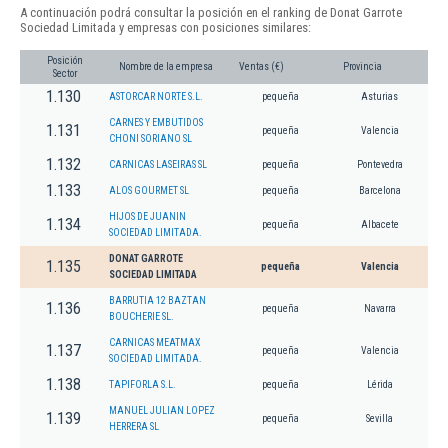
A continuación podrá consultar la posición en el ranking de Donat Garrote
Sociedad Limitada y empresas con posiciones similares:
Posición
Nombre de la empresa
Ventas (€)
Provincia
Sector
1.130
ASTORCAR NORTE S.L.
pequeña
Asturias
CARNES Y EMBUTIDOS
1.131
pequeña
Valencia
CHONI SORIANO SL
1.132
CARNICAS LASEIRAS SL
pequeña
Pontevedra
1.133
ALOS GOURMET SL
pequeña
Barcelona
HIJOS DE JUANIN
1.134
pequeña
Albacete
SOCIEDAD LIMITADA.
DONAT GARROTE
1.135
pequeña
Valencia
SOCIEDAD LIMITADA
BARRUTIA 12 BAZTAN
1.136
pequeña
Navarra
BOUCHERIE SL.
CARNICAS MEATMAX
1.137
pequeña
Valencia
SOCIEDAD LIMITADA.
1.138
TAPIFORLA S.L.
pequeña
Lérida
MANUEL JULIAN LOPEZ
1.139
pequeña
Sevilla
HERRERA SL