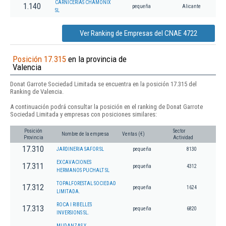
CARNICERIAS CHAMONIX
1.140
pequeña
Alicante
SL
Ver Ranking de Empresas del CNAE 4722
Posición 17.315
en la provincia de
Valencia
Donat Garrote Sociedad Limitada se encuentra en la posición 17.315 del
Ranking de Valencia.
A continuación podrá consultar la posición en el ranking de Donat Garrote
Sociedad Limitada y empresas con posiciones similares:
Posición
Sector
Nombre de la empresa
Ventas (€)
Provincia
Actividad
17.310
JARDINERIA SAFOR SL
pequeña
8130
EXCAVACIONES
17.311
pequeña
4312
HERMANOS PUCHALT SL
TOPALFORESTAL SOCIEDAD
17.312
pequeña
1624
LIMITADA.
ROCA I RIBELLES
17.313
pequeña
6820
INVERSIONS SL.
MUDANZAS Y