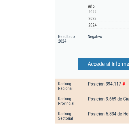
Año
2022
2023
2024
Resultado
Negativo
2024
Accede al Inform
Posición 394.117
Ranking
Nacional
Posición 3.659 de Ci
Ranking
Provincial
Posición 5.834 de Hot
Ranking
Sectorial