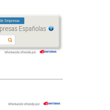
 de Empresas
mpresas Españolas
Información ofrecida por
Información ofrecida por