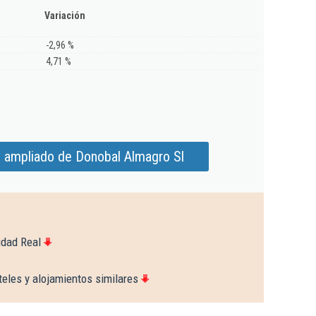
Variación
-2,96 %
4,71 %
e ampliado de Donobal Almagro Sl
udad Real
eles y alojamientos similares