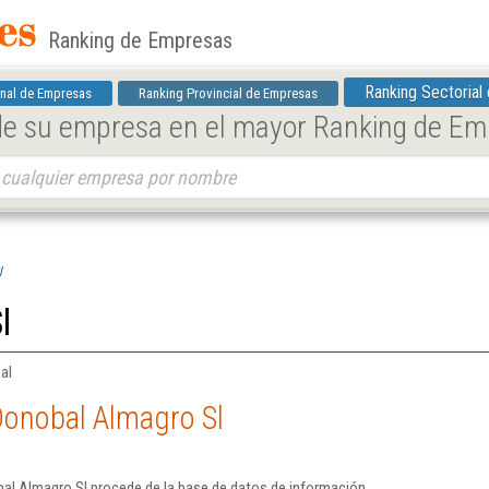
Ranking de Empresas
Ranking Sectorial
nal de Empresas
Ranking Provincial de Empresas
 de su empresa en el mayor Ranking de E
l
l
al
Donobal Almagro Sl
al Almagro Sl procede de la base de datos de información