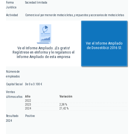
Forma
Sociedad limitada
Jurídica
Actividad
Comercio al por menor de motocicletas, y repuestos y accesorios de motocicletas
Ver el Informe Ampliado
de Donostibizi 2016 Sl.
Ve el Informe Ampliado. ¡Es gratis!
Regístrese en eInforma y le regalamos el
Informe Ampliado de esta empresa
Número de
empleados
Capital Social
De 0 a 3.100 €
Ventas
Año
Variación
últimos años
2022
2023
2,38 %
2024
21,42 %
Resultado
Positivo
2024