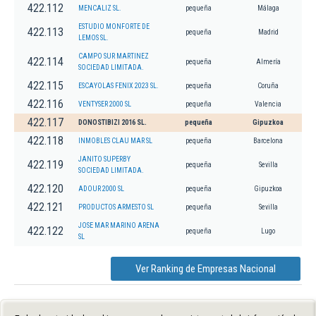
422.112
MENCALIZ SL.
pequeña
Málaga
ESTUDIO MONFORTE DE
422.113
pequeña
Madrid
LEMOS SL.
CAMPO SUR MARTINEZ
422.114
pequeña
Almería
SOCIEDAD LIMITADA.
422.115
ESCAYOLAS FENIX 2023 SL.
pequeña
Coruña
422.116
VENTYSER 2000 SL
pequeña
Valencia
422.117
DONOSTIBIZI 2016 SL.
pequeña
Gipuzkoa
422.118
INMOBLES CLAU MAR SL
pequeña
Barcelona
JANITO SUPERBY
422.119
pequeña
Sevilla
SOCIEDAD LIMITADA.
422.120
ADOUR 2000 SL
pequeña
Gipuzkoa
422.121
PRODUCTOS ARMESTO SL
pequeña
Sevilla
JOSE MAR MARINO ARENA
422.122
pequeña
Lugo
SL
Ver Ranking de Empresas Nacional