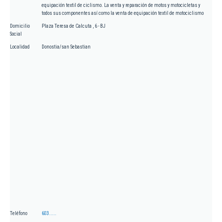
equipación textil de ciclismo. La venta y reparación de motos y motocicletas y
todos sus componentes así como la venta de equipación textil de motociclismo
Domicilio
Plaza Teresa de Calcuta , 6 - BJ
Social
Localidad
Donostia/san Sebastian
Teléfono
603.....