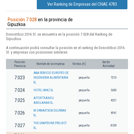
Ver Ranking de Empresas del CNAE 4783
Posición 7.028
en la provincia de
Gipuzkoa
Donostibizi 2016 Sl. se encuentra en la posición 7.028 del Ranking de
Gipuzkoa.
A continuación podrá consultar la posición en el ranking de Donostibizi 2016
Sl. y empresas con posiciones similares:
Posición
Sector
Nombre de la empresa
Ventas (€)
Provincia
Actividad
A&A SERVICIO EUROPEO DE
7.023
INGENIERIA ALIMENTARIA
pequeña
7210
SL
7.024
HOTEL IMAZ SL.
pequeña
5630
AITOR TXANGU
7.025
pequeña
4321
ARGILANAK SL.
M ORMAETXEA EGURRAK
7.026
pequeña
4941
SL.
THE GRAPEVINE PROJECT
7.027
pequeña
8559
SL.