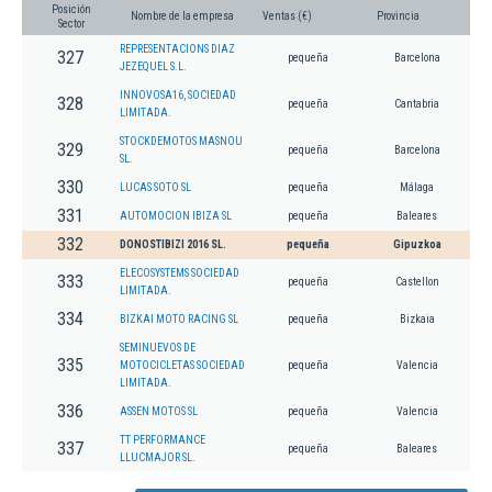
Posición
Nombre de la empresa
Ventas (€)
Provincia
Sector
REPRESENTACIONS DIAZ
327
pequeña
Barcelona
JEZEQUEL S.L.
INNOVOSA16, SOCIEDAD
328
pequeña
Cantabria
LIMITADA.
STOCKDEMOTOS MASNOU
329
pequeña
Barcelona
SL.
330
LUCAS SOTO SL
pequeña
Málaga
331
AUTOMOCION IBIZA SL
pequeña
Baleares
332
DONOSTIBIZI 2016 SL.
pequeña
Gipuzkoa
ELECOSYSTEMS SOCIEDAD
333
pequeña
Castellon
LIMITADA.
334
BIZKAI MOTO RACING SL
pequeña
Bizkaia
SEMINUEVOS DE
335
MOTOCICLETAS SOCIEDAD
pequeña
Valencia
LIMITADA.
336
ASSEN MOTOS SL
pequeña
Valencia
TT PERFORMANCE
337
pequeña
Baleares
LLUCMAJOR SL.