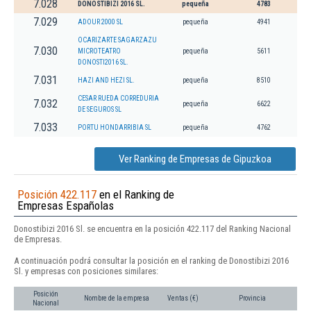
7.028
DONOSTIBIZI 2016 SL.
pequeña
4783
7.029
ADOUR 2000 SL
pequeña
4941
OCARIZARTE SAGARZAZU
7.030
MICROTEATRO
pequeña
5611
DONOSTI2016 SL.
7.031
HAZI AND HEZI SL.
pequeña
8510
CESAR RUEDA CORREDURIA
7.032
pequeña
6622
DE SEGUROS SL
7.033
PORTU HONDARRIBIA SL
pequeña
4762
Ver Ranking de Empresas de Gipuzkoa
Posición 422.117
en el Ranking de
Empresas Españolas
Donostibizi 2016 Sl. se encuentra en la posición 422.117 del Ranking Nacional
de Empresas.
A continuación podrá consultar la posición en el ranking de Donostibizi 2016
Sl. y empresas con posiciones similares:
Posición
Nombre de la empresa
Ventas (€)
Provincia
Nacional