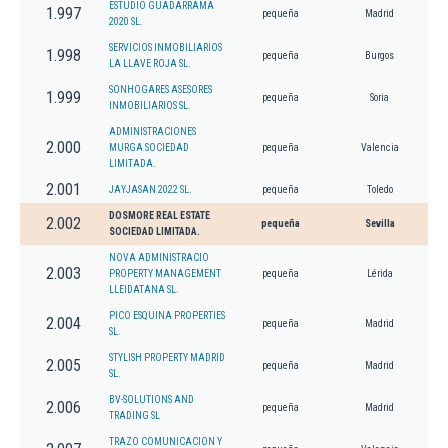
ESTUDIO GUADARRAMA
1.997
pequeña
Madrid
2020 SL.
SERVICIOS INMOBILIARIOS
1.998
pequeña
Burgos
LA LLAVE ROJA SL.
SONHOGARES ASESORES
1.999
pequeña
Soria
INMOBILIARIOS SL.
ADMINISTRACIONES
2.000
MURGA SOCIEDAD
pequeña
Valencia
LIMITADA.
2.001
JAYJASAN 2022 SL.
pequeña
Toledo
DOSMORE REAL ESTATE
2.002
pequeña
Sevilla
SOCIEDAD LIMITADA.
NOVA ADMINISTRACIO
2.003
PROPERTY MANAGEMENT
pequeña
Lérida
LLEIDATANA SL.
PICO ESQUINA PROPERTIES
2.004
pequeña
Madrid
SL.
STYLISH PROPERTY MADRID
2.005
pequeña
Madrid
SL.
BV-SOLUTIONS AND
2.006
pequeña
Madrid
TRADING SL
TRAZO COMUNICACION Y