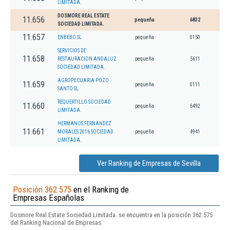
LIMITADA.
DOSMORE REAL ESTATE
11.656
pequeña
6832
SOCIEDAD LIMITADA.
11.657
ENBEBO SL
pequeña
0150
SERVICIOS DE
11.658
RESTAURACION ANDALUZ
pequeña
5611
SOCIEDAD LIMITADA.
AGROPECUARIA POZO
11.659
pequeña
0111
SANTO SL
REQUERTILLO SOCIEDAD
11.660
pequeña
6492
LIMITADA.
HERMANOS FERNANDEZ
11.661
MORALES 2016 SOCIEDAD
pequeña
4941
LIMITADA.
Ver Ranking de Empresas de Sevilla
Posición 362.575
en el Ranking de
Empresas Españolas
Dosmore Real Estate Sociedad Limitada. se encuentra en la posición 362.575
del Ranking Nacional de Empresas.