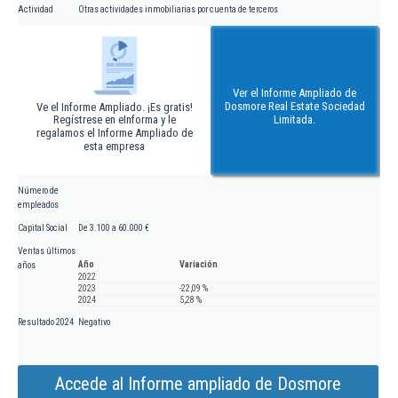
Actividad
Otras actividades inmobiliarias por cuenta de terceros
Ver el Informe Ampliado de
Dosmore Real Estate Sociedad
Ve el Informe Ampliado. ¡Es gratis!
Regístrese en eInforma y le
Limitada.
regalamos el Informe Ampliado de
esta empresa
Número de
empleados
Capital Social
De 3.100 a 60.000 €
Ventas últimos
Año
Variación
años
2022
2023
-22,09 %
2024
5,28 %
Resultado 2024
Negativo
Accede al Informe ampliado de Dosmore