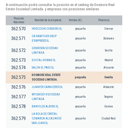
A continuación podrá consultar la posición en el ranking de Dosmore Real
Estate Sociedad Limitada. y empresas con posiciones similares:
Posición
Nombre de la empresa
Ventas (€)
Provincia
Nacional
362.570
INYECCION CORDEIRO SL
pequeña
Orense
CA S'AMITGER GRUP
362.571
pequeña
Baleares
D'EMPRESES SL.
GENROSFA SOCIEDAD
362.572
pequeña
Sevilla
LIMITADA.
362.573
DIGITAL NOMAD SL
pequeña
Madrid
362.574
SALON EL PASO SL.
pequeña
Alicante
DOSMORE REAL ESTATE
362.575
pequeña
Sevilla
SOCIEDAD LIMITADA.
362.576
JUANFER CARNICEROS SL
pequeña
Albacete
MYCAR 2014 SOCIEDAD
362.577
pequeña
Segovia
LIMITADA.
362.578
BANYOLES ALBERG SL
pequeña
Gerona
LA BOLA DE CRISTAL-
362.579
COMARCA ALCAZAR DE
pequeña
Ciudad Real
SAN JUAN SL