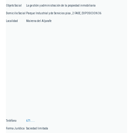
Objeto Social
La gestión y administración de la propiedad inmobiliaria
Domicilio Social
Parque Industrial y de Servicios pisa , 2 FASE, EXPOSICION 36
Localidad
Mairena del Aljarafe
Teléfono
671.....
Forma Jurídica
Sociedad limitada