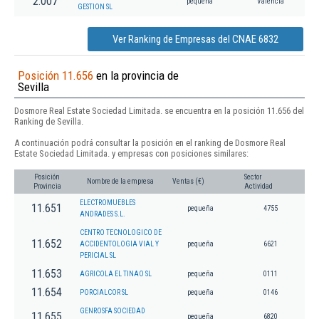
2.007
pequeña
Valencia
GESTION SL
Ver Ranking de Empresas del CNAE 6832
Posición 11.656
en la provincia de
Sevilla
Dosmore Real Estate Sociedad Limitada. se encuentra en la posición 11.656 del
Ranking de Sevilla.
A continuación podrá consultar la posición en el ranking de Dosmore Real
Estate Sociedad Limitada. y empresas con posiciones similares:
Posición
Sector
Nombre de la empresa
Ventas (€)
Provincia
Actividad
ELECTROMUEBLES
11.651
pequeña
4755
ANDRADES S.L.
CENTRO TECNOLOGICO DE
11.652
ACCIDENTOLOGIA VIAL Y
pequeña
6621
PERICIAL SL
11.653
AGRICOLA EL TINAO SL
pequeña
0111
11.654
PORCIALCOR SL
pequeña
0146
GENROSFA SOCIEDAD
11.655
pequeña
6820