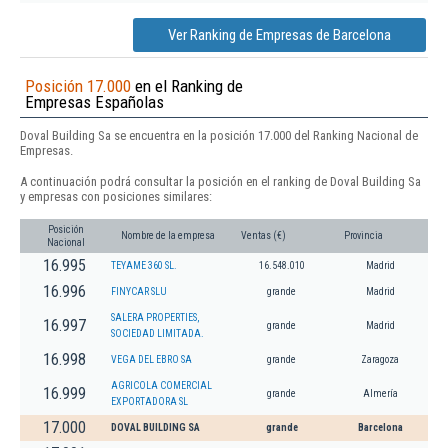
Ver Ranking de Empresas de Barcelona
Posición 17.000
en el Ranking de
Empresas Españolas
Doval Building Sa se encuentra en la posición 17.000 del Ranking Nacional de
Empresas.
A continuación podrá consultar la posición en el ranking de Doval Building Sa
y empresas con posiciones similares:
Posición
Nombre de la empresa
Ventas (€)
Provincia
Nacional
16.995
TEYAME 360 SL.
16.548.010
Madrid
16.996
FINYCAR SLU
grande
Madrid
SALERA PROPERTIES,
16.997
grande
Madrid
SOCIEDAD LIMITADA.
16.998
VEGA DEL EBRO SA
grande
Zaragoza
AGRICOLA COMERCIAL
16.999
grande
Almería
EXPORTADORA SL
17.000
DOVAL BUILDING SA
grande
Barcelona