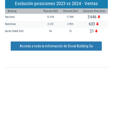
Evolución posiciones 2023 vs 2024 - Ventas
Ranking
Posición 2023
Posición 2024
Evolución Posiciones
3.646
Nacional
13.354
17.000
633
Barcelona
2.272
2.905
21
Sector CNAE 4102
54
75
Acceda a toda la información de Doval Building Sa