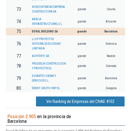
NORCONTRATAS EMPRESA
73
grande
Coruña
CONSTRUCTORA SA
ABALA
74
grande
Alicante
INFRAESTRUCTURAS, S.L.
75
DOVAL BUILDING SA
grande
Barcelona
LLOP PROYECTOS
76
INTEGRALES SOCIEDAD
grande
Valencia
LIMITADA.
77
AGYFER 91 SA
grande
Madrid
PRODESUR CONSTRUCCION
78
grande
Granada
Y PROYECTOS SL.
DOSARTEC OBRAS Y
79
grande
Barcelona
SERVICIOS S.L.
80
SERINT GRUPO HMY SL
grande
Zaragoza
Ver Ranking de Empresas del CNAE 4102
Posición 2.905
en la provincia de
Barcelona
Doval Building Sa se encuentra en la posición 2.905 del Ranking de Barcelona.