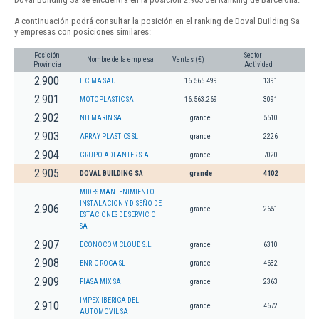
A continuación podrá consultar la posición en el ranking de Doval Building Sa
y empresas con posiciones similares:
Posición
Sector
Nombre de la empresa
Ventas (€)
Provincia
Actividad
2.900
E CIMA SAU
16.565.499
1391
2.901
MOTOPLASTIC SA
16.563.269
3091
2.902
NH MARIN SA
grande
5510
2.903
ARRAY PLASTICS SL
grande
2226
2.904
GRUPO ADLANTER S.A.
grande
7020
2.905
DOVAL BUILDING SA
grande
4102
MIDES MANTENIMIENTO
INSTALACION Y DISEÑO DE
2.906
grande
2651
ESTACIONES DE SERVICIO
SA
2.907
ECONOCOM CLOUD S.L.
grande
6310
2.908
ENRIC ROCA SL
grande
4632
2.909
FIASA MIX SA
grande
2363
IMPEX IBERICA DEL
2.910
grande
4672
AUTOMOVIL SA