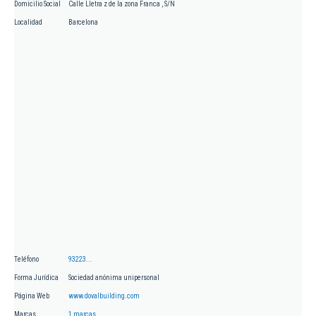
Domicilio Social
Calle Lletra z de la zona Franca , S/N
Localidad
Barcelona
Teléfono
93223...
Forma Jurídica
Sociedad anónima unipersonal
Página Web
www.dovalbuilding.com
Marcas
1 marcas