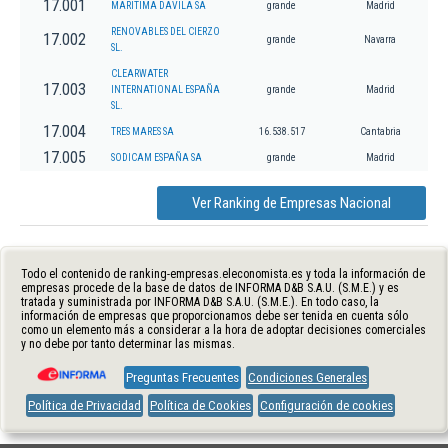
17.001
MARITIMA DAVILA SA
grande
Madrid
RENOVABLES DEL CIERZO
17.002
grande
Navarra
SL.
CLEARWATER
17.003
INTERNATIONAL ESPAÑA
grande
Madrid
SL.
17.004
TRES MARES SA
16.538.517
Cantabria
17.005
SODICAM ESPAÑA SA
grande
Madrid
Ver Ranking de Empresas Nacional
Todo el contenido de ranking-empresas.eleconomista.es y toda la información de
empresas procede de la base de datos de INFORMA D&B S.A.U. (S.M.E.) y es
tratada y suministrada por INFORMA D&B S.A.U. (S.M.E.). En todo caso, la
información de empresas que proporcionamos debe ser tenida en cuenta sólo
como un elemento más a considerar a la hora de adoptar decisiones comerciales
y no debe por tanto determinar las mismas.
Preguntas Frecuentes
Condiciones Generales
Política de Privacidad
Política de Cookies
Configuración de cookies