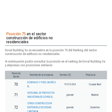
Posición 75
en el sector
construcción de edificios no
residenciales
Doval Building Sa se encuentra en la posición 75 del Ranking del sector
construcción de edificios no residenciales.
A continuación podrá consultar la posición en el ranking de Doval Building Sa
y empresas con posiciones similares:
Posición
Nombre de la empresa
Ventas (€)
Provincia
Sector
DOMINGO Y FIDEL MUÑOZ
70
19.015.024
Ciudad Real
SL
INTEGRAL DE PROYECTOS
71
grande
Madrid
INDUSTRIALES COIND SL.
CYROS CONSTRUCCION
72
SOSTENIBLE SOCIEDAD
grande
Castellon
LIMITADA.