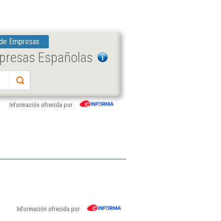
 de Empresas
mpresas Españolas
Información ofrecida por
Información ofrecida por