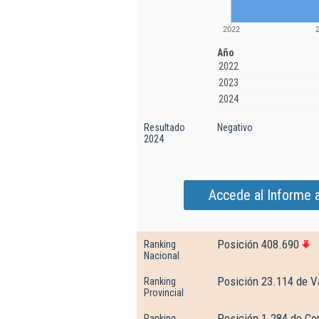
2022
Año
2022
2023
2024
Resultado
Negativo
2024
Accede al Informe 
Posición 408.690
Ranking
Nacional
Posición 23.114 de V
Ranking
Provincial
Posición 1.284 de Co
Ranking