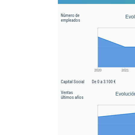
Número de
Evo
empleados
2020
2021
Capital Social
De 0 a 3.100 €
Ventas
Evolució
últimos años