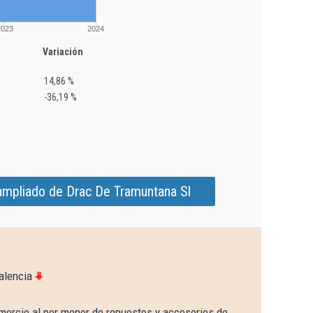
2023
2024
Variación
14,86 %
-36,19 %
ampliado de Drac De Tramuntana Sl
alencia
mercio al por menor de repuestos y accesorios de