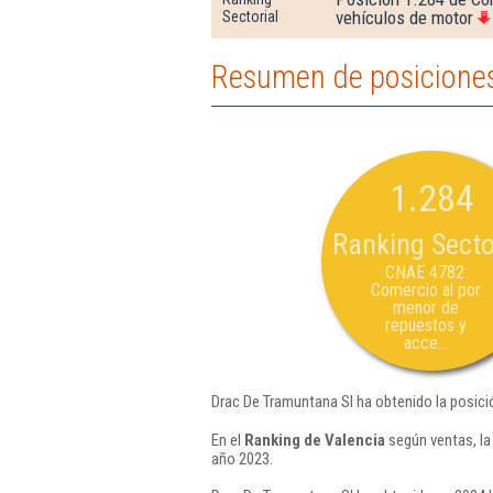
vehículos de motor
Sectorial
Resumen de posiciones
1.284
Ranking Secto
CNAE 4782:
Comercio al por
menor de
repuestos y
acce...
Drac De Tramuntana Sl ha obtenido la posici
En el
Ranking de Valencia
según ventas, la
año 2023.